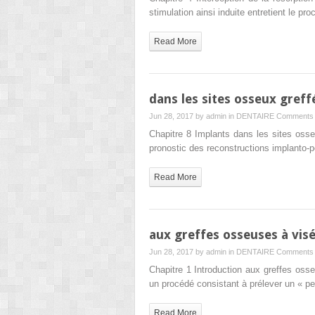
stimulation ainsi induite entretient le p
Read More
dans les sites osseux greff
Jun 28, 2017 by
admin
in
DENTAIRE
Comments 
Chapitre 8 Implants dans les sites osse
pronostic des reconstructions implanto-p
Read More
aux greffes osseuses à vis
Jun 28, 2017 by
admin
in
DENTAIRE
Comments 
Chapitre 1 Introduction aux greffes oss
un procédé consistant à prélever un « p
Read More