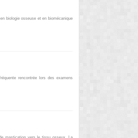
s en biologie osseuse et en biomécanique
 fréquente rencontrée lors des examens
 de mastication vers le tissu osseux. La