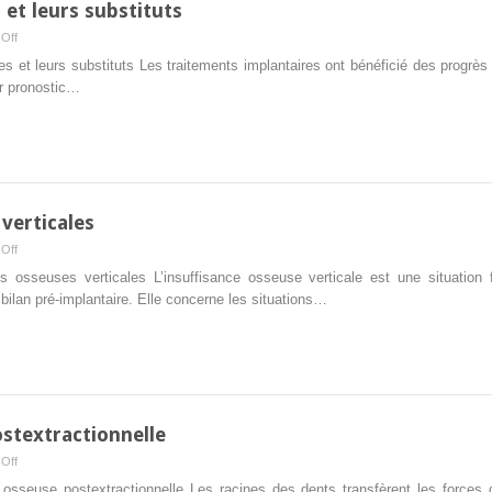
et leurs substituts
on
Off
greffons
s et leurs substituts Les traitements implantaires ont bénéficié des progrè
osseux
ur pronostic…
autogènes
et
leurs
substituts
verticales
on
Off
des
es osseuses verticales L’insuffisance osseuse verticale est une situation
insuffisances
 bilan pré-implantaire. Elle concerne les situations…
osseuses
verticales
ostextractionnelle
on
Off
de
n osseuse postextractionnelle Les racines des dents transfèrent les forces