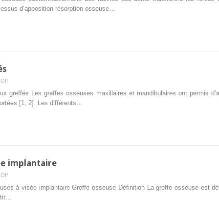
la
rocessus d’apposition-résorption osseuse…
résorption
osseuse
postextractionnelle
és
on
Off
dans
ux greffés Les greffes osseuses maxillaires et mandibulaires ont permis d’
les
ortées [1, 2]. Les différents…
sites
osseux
greffés
ée implantaire
on
Off
aux
euses à visée implantaire Greffe osseuse Définition La greffe osseuse est dé
greffes
etit…
osseuses
à