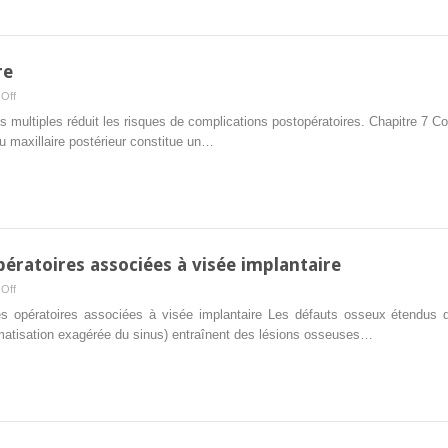
re
on
Off
sinusiens
s multiples réduit les risques de complications postopératoires. Chapitre 7 
à
au maxillaire postérieur constitue un…
visée
implantaire
ératoires associées à visée implantaire
on
Off
complexes
 opératoires associées à visée implantaire Les défauts osseux étendus d’
et
matisation exagérée du sinus) entraînent des lésions osseuses…
techniques
opératoires
associées
à
visée
implantaire