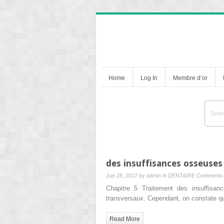
Home
Log In
Membre d’or
des insuffisances osseuses
Jun 28, 2017 by
admin
in
DENTAIRE
Comments 
Chapitre 5 Traitement des insuffisan
transversaux. Cependant, on constate q
Read More