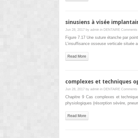
sinusiens à visée implantai
Jun 28, 2017 by
admin
in
DENTAIRE
Comments 
Figure 7.17 Une suture étanche par point
L’insuffisance osseuse verticale située 
Read More
complexes et techniques op
Jun 28, 2017 by
admin
in
DENTAIRE
Comments 
Chapitre 9 Cas complexes et techniques
physiologiques (résorption sévère, pneu
Read More