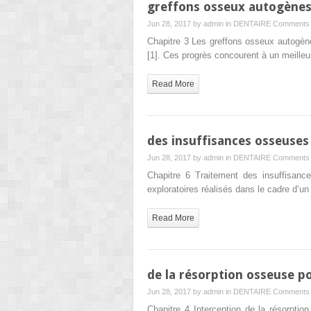
greffons osseux autogènes 
Jun 28, 2017 by
admin
in
DENTAIRE
Comments 
Chapitre 3 Les greffons osseux autogène
[1]. Ces progrès concourent à un meille
Read More
des insuffisances osseuses 
Jun 28, 2017 by
admin
in
DENTAIRE
Comments 
Chapitre 6 Traitement des insuffisanc
exploratoires réalisés dans le cadre d’un
Read More
de la résorption osseuse p
Jun 28, 2017 by
admin
in
DENTAIRE
Comments 
Chapitre 4 Interception de la résorptio