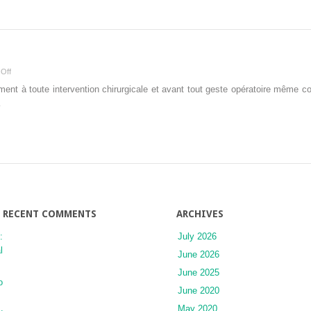
visée
implantaire
on
Off
préchirurgical
ment à toute intervention chirurgicale et avant tout geste opératoire même cou
…
RECENT COMMENTS
ARCHIVES
:
July 2026
l
June 2026
June 2025
o
June 2020
May 2020