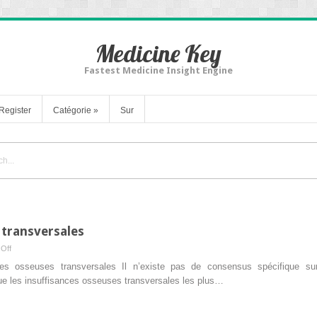
Medicine Key
Fastest Medicine Insight Engine
Register
Catégorie
»
Sur
 transversales
on
Off
des
ces osseuses transversales Il n’existe pas de consensus spécifique sur
insuffisances
ue les insuffisances osseuses transversales les plus…
osseuses
transversales