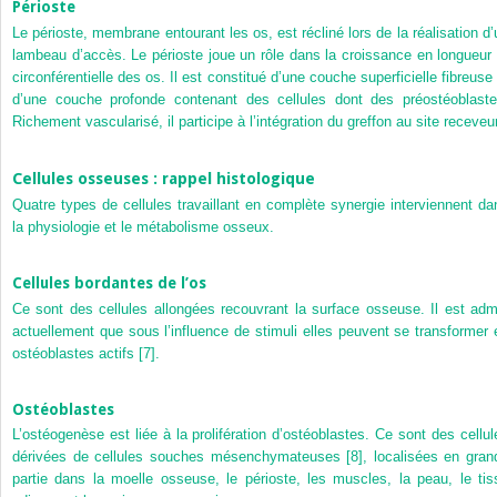
Périoste
Le périoste, membrane entourant les os, est récliné lors de la réalisation d’
lambeau d’accès. Le périoste joue un rôle dans la croissance en longueur 
circonférentielle des os. Il est constitué d’une couche superficielle fibreuse 
d’une couche profonde contenant des cellules dont des préostéoblaste
Richement vascularisé, il participe à l’intégration du greffon au site receveur
Cellules osseuses : rappel histologique
Quatre types de cellules travaillant en complète synergie interviennent da
la physiologie et le métabolisme osseux.
Cellules bordantes de l’os
Ce sont des cellules allongées recouvrant la surface osseuse. Il est adm
actuellement que sous l’influence de stimuli elles peuvent se transformer 
ostéoblastes actifs [7].
Ostéoblastes
L’ostéogenèse est liée à la prolifération d’ostéoblastes. Ce sont des cellul
dérivées de cellules souches mésenchymateuses [8], localisées en gran
partie dans la moelle osseuse, le périoste, les muscles, la peau, le tis