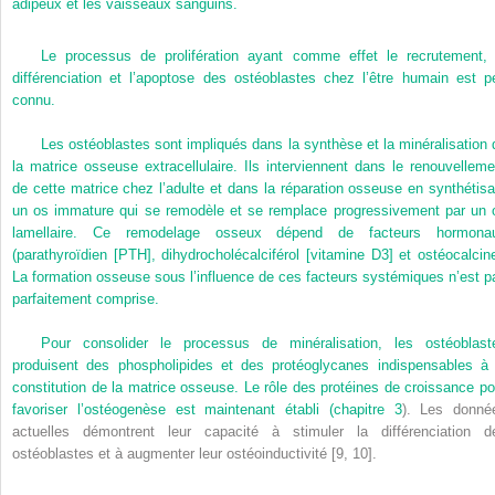
adipeux et les vaisseaux sanguins.
Le processus de prolifération ayant comme effet le recrutement, 
différenciation et l’apoptose des ostéoblastes chez l’être humain est p
connu.
Les ostéoblastes sont impliqués dans la synthèse et la minéralisation 
la matrice osseuse extracellulaire. Ils interviennent dans le renouvelleme
de cette matrice chez l’adulte et dans la réparation osseuse en synthétisa
un os immature qui se remodèle et se remplace progressivement par un 
lamellaire. Ce remodelage osseux dépend de facteurs hormona
(parathyroïdien [PTH], dihydrocholécalciférol [vitamine D3] et ostéocalcine
La formation osseuse sous l’influence de ces facteurs systémiques n’est p
parfaitement comprise.
Pour consolider le processus de minéralisation, les ostéoblast
produisent des phospholipides et des protéoglycanes indispensables à 
constitution de la matrice osseuse. Le rôle des protéines de croissance po
favoriser l’ostéogenèse est maintenant établi (
chapitre 3
). Les donné
actuelles démontrent leur capacité à stimuler la différenciation d
ostéoblastes et à augmenter leur ostéoinductivité [9, 10].