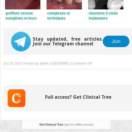
greffons osseux
complexes et
sinusiens à visée
autogènes et leurs
techniques
implantaire
substituts
opératoires
associées à visée
implantaire
Stay updated, free articles.
Join
Join our Telegram channel
on
Jun 28, 2017 | Posted by
admin
in
DENTAIRE
|
Comments Off
aux
greffes
osseuses
à
visée
Full access? Get Clinical Tree
implantaire
Get Clinical Tree
app for offline access