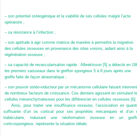
–
son potentiel ostéogénique et la viabilité de ses cellules malgré l’acte
opératoire ;
–
sa résistance à l’infection ;
–
son aptitude à agir comme matrice de manière à permettre la migration
des cellules osseuses en provenance des sites voisins, aidant ainsi à la
régénération osseuse ;
–
sa capacité de revascularisation rapide : Albrektsson [5] a détecté en 19
les premiers vaisseaux dans le greffon spongieux 5 à 8 jours après une
greffe faite de façon atraumatique ;
–
son pouvoir ostéo-inducteur par un mécanisme cellulaire faisant interveni
de nombreux facteurs de croissance. Ces derniers agissent en stimulant l
cellules mésenchymateuses pour les différencier en cellules osseuses [6].
Ainsi, pour traiter une insuffisance osseuse, l’association en quanti
suffisante d’un os cortical pour ses propriétés mécaniques et d’un 
trabéculaire, induisant une néoformation osseuse en un greff
corticospongieux, représente la situation idéale.