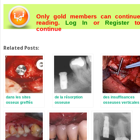
Only gold members can continu
reading.
Log In
or
Register
t
continue
Related Posts:
dans les sites
de la résorption
des insuffisances
osseux greffés
osseuse
osseuses verticales
postextractionnelle