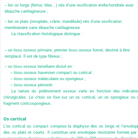
–
les os longs (fémur, tibia…) nés d’une ossification endochondrale avec
ébauche cartilagineuse ;
–
les os plats (omoplate, crâne, mandibule) nés d’une ossification
membranaire sans ébauche cartilagineuse.
La classification histologique distingue :
–
un tissu osseux primaire, premier tissu osseux formé, destiné à être
remplacé. Il est de type fibreux ;
–
un tissu osseux lamellaire divisé en :
–
tissu osseux haversien compact ou cortical ;
–
tissu osseux trabéculaire ou spongieux ;
–
tissu osseux périosté.
La nature du prélèvement osseux varie en fonction des indicatio
chirurgicales. Le choix se fixe sur un os cortical, un os spongieux ou 
fragment corticospongieux.
Os cortical
L’os cortical ou compact compose la diaphyse des os longs et l’envelop
des os plats et courts. Il constitue une enveloppe résistante formée par 