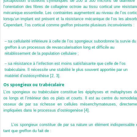
juxtaposition d’ostéons cylindriques de 200 à 300 microns de diamètre 
l’orientation des fibres de collagène octroie au tissu cortical une résistan
mécanique essentielle. Les contraintes augmentent au niveau de l’os cortic
lorsqu’un implant est présent et la résistance mécanique de l’os les absorb
Cependant, l’os cortical comme greffon présente plusieurs inconvénients :
–
sa cellularité inférieure à celle de l’os spongieux subordonne la survie du
greffon à un processus de revascularisation long et difficile au
rétablissement de la population cellulaire ;
–
sa résistance à l’infection est moins satisfaisante que celle de l’os
trabéculaire. Il nécessite une stabilité le plus souvent apportée par un
matériel d’ostéosynthèse [2, 3].
Os spongieux ou trabéculaire
L’os spongieux ou trabéculaire constitue les épiphyses et métaphyses d
os longs et l’intérieur des os plats et courts. Il est au centre du remodela
osseux de par sa richesse en cellules mésenchymateuses, directeme
impliquées dans le processus d’ostéogenèse [4].
L’os spongieux constitue de par sa nature un élément indispensable 
tant que greffon du fait de :