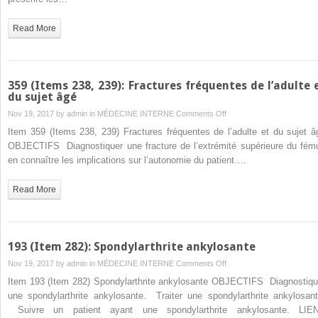
antalgiques
médicamenteuses
Read More
et
non
médicamenteuses
359 (Items 238, 239): Fractures fréquentes de l’adulte 
du sujet âgé
on
Nov 19, 2017 by
admin
in
MÉDECINE INTERNE
Comments Off
359
Item 359 (Items 238, 239) Fractures fréquentes de l’adulte et du sujet â
(Items
OBJECTIFS Diagnostiquer une fracture de l’extrémité supérieure du fému
238,
en connaître les implications sur l’autonomie du patient….
239):
Fractures
Read More
fréquentes
de
l’adulte
et
193 (Item 282): Spondylarthrite ankylosante
du
on
Nov 19, 2017 by
admin
in
MÉDECINE INTERNE
Comments Off
sujet
193
Item 193 (Item 282) Spondylarthrite ankylosante OBJECTIFS Diagnostiqu
âgé
(Item
une spondylarthrite ankylosante. Traiter une spondylarthrite ankylosant
282):
Suivre un patient ayant une spondylarthrite ankylosante. LIE