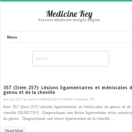
Medicine Key
Fastest Medicine Insight Engine
Menu
357 (Item 257): Lésions ligamentaires et méniscales 
genou et de la cheville
on
Nov 19, 2017 by
admin
in
MÉDECINE INTERNE
Comments Off
357
Item 357 (Item 257) Lésions ligamentaires et méniscales du genou et de 
(Item
cheville OBJECTIFS Diagnostiquer une lésion ligamentaire et/ou ménisca
257):
du genou. Diagnostiquer une lésion ligamentaire de la cheville….
Lésions
ligamentaires
Read More