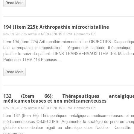
Read More
194 (Item 225): Arthropathie microcristalline
on
Nov 19, 2017 by
admin
in
MÉDECINE INTERNE
Comments Off
194
Item 194 (Item 225) Arthropathie microcristalline OBJECTIFS Diagnostiqu
(Item
une arthropathie microcristalline. Argumenter l’attitude thérapeutique 
225):
planifier le suivi du patient. LIENS TRANSVERSAUX ITEM 104 Maladie 
Arthropathie
Parkinson. ITEM 114 Psoriasis….
microcristalline
Read More
132 (Item 66): Thérapeutiques antalgiqu
médicamenteuses et non médicamenteuses
on
Nov 19, 2017 by
admin
in
MÉDECINE INTERNE
Comments Off
132
Item 132 (Item 66) Thérapeutiques antalgiques médicamenteuses et n
(Item
médicamenteuses OBJECTIFS Argumenter la stratégie de prise en char
66):
globale d’une douleur aiguë ou chronique chez l’adulte. Connaître 
Thérapeutiques
prescrire les…