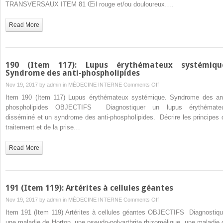
Spondylarthrite
TRANSVERSAUX ITEM 81 Œil rouge et/ou douloureux….
ankylosante
Read More
190 (Item 117): Lupus érythémateux systémiqu
Syndrome des anti-phospholipides
on
Nov 19, 2017 by
admin
in
MÉDECINE INTERNE
Comments Off
190
Item 190 (Item 117) Lupus érythémateux systémique. Syndrome des ant
(Item
phospholipides OBJECTIFS Diagnostiquer un lupus érythémate
117):
disséminé et un syndrome des anti-phospholipides. Décrire les principes 
Lupus
traitement et de la prise…
érythémateux
systémique.
Read More
Syndrome
des
anti-
phospholipides
191 (Item 119): Artérites à cellules géantes
on
Nov 19, 2017 by
admin
in
MÉDECINE INTERNE
Comments Off
191
Item 191 (Item 119) Artérites à cellules géantes OBJECTIFS Diagnostiqu
(Item
une maladie de Horton, une pseudo-polyarthrite rhizomélique, une maladie 