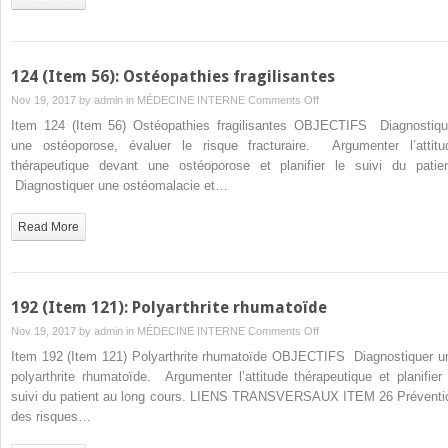
et
méniscales
du
genou
124 (Item 56): Ostéopathies fragilisantes
et
on
Nov 19, 2017 by
admin
in
MÉDECINE INTERNE
Comments Off
de
124
Item 124 (Item 56) Ostéopathies fragilisantes OBJECTIFS Diagnostiqu
la
(Item
une ostéoporose, évaluer le risque fracturaire. Argumenter l’attitu
cheville
56):
thérapeutique devant une ostéoporose et planifier le suivi du patien
Ostéopathies
Diagnostiquer une ostéomalacie et…
fragilisantes
Read More
192 (Item 121): Polyarthrite rhumatoïde
on
Nov 19, 2017 by
admin
in
MÉDECINE INTERNE
Comments Off
192
Item 192 (Item 121) Polyarthrite rhumatoïde OBJECTIFS Diagnostiquer u
(Item
polyarthrite rhumatoïde. Argumenter l’attitude thérapeutique et planifier 
121):
suivi du patient au long cours. LIENS TRANSVERSAUX ITEM 26 Préventi
Polyarthrite
des risques…
rhumatoïde