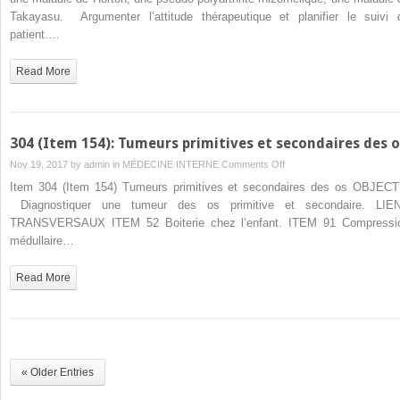
119):
Takayasu. Argumenter l’attitude thérapeutique et planifier le suivi 
Artérites
patient….
à
cellules
Read More
géantes
304 (Item 154): Tumeurs primitives et secondaires des 
on
Nov 19, 2017 by
admin
in
MÉDECINE INTERNE
Comments Off
304
Item 304 (Item 154) Tumeurs primitives et secondaires des os OBJECT
(Item
Diagnostiquer une tumeur des os primitive et secondaire. LIE
154):
TRANSVERSAUX ITEM 52 Boiterie chez l’enfant. ITEM 91 Compressi
Tumeurs
médullaire…
primitives
et
Read More
secondaires
des
os
« Older Entries