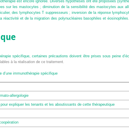
thérapie est encore ignorée. Diverses hypothèses ont été proposées (synthès
xées sur les mastocytes ; diminution de la sensibilité des mastocytes aux al
rticulier, des lymphocytes T suppresseurs ; inversion de la réponse lymphoc
la réactivité et de la migration des polynucléaires basophiles et éosinophile
ique
rapie spécifique, certaines précautions doivent être prises sous peine d’
bles à la réalisation de ce traitement.
ce d’une immunothérapie spécifique
ato-allergologie
our expliquer les tenants et les aboutissants de cette thérapeutique
coopération