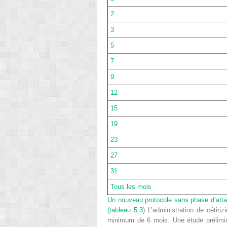
2
3
5
7
9
12
15
19
23
27
31
Tous les mois
Un nouveau protocole sans phase d’attaqu
(
tableau 5.3
) L’administration de cétir
minimum de 6 mois. Une étude prélimina