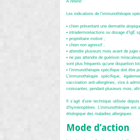
À retenir
Les indications de l’immunothérapie spéc
•
chien présentant une dermatite atopiqu
•
intradermoréactions ou dosage d’IgE spéc
•
propriétaire motivé ;
•
chien non agressif ;
•
attendre plusieurs mois avant de juger de
•
ne pas attendre de guérison miraculeu
sont plus fréquents qu’une disparition tot
•
l’immunothérapie spécifique doit être po
L’immunothérapie spécifique, égaleme
vaccination anti-allergènes, vise à admi
croissantes, pendant plusieurs mois, afin
Il s’agit d’une technique utilisée depui
d’hyménoptères. L’immunothérapie est uti
étiologique des maladies allergiques.
Mode d’action