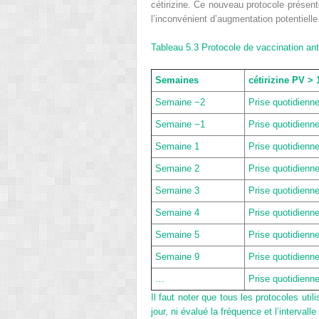
cétirizine. Ce nouveau protocole présente
l’inconvénient d’augmentation potentielle
Tableau 5.3
Protocole de vaccination an
Semaines
cétirizine PV > 
Semaine −2
Prise quotidienn
Semaine −1
Prise quotidienn
Semaine 1
Prise quotidienn
Semaine 2
Prise quotidienn
Semaine 3
Prise quotidienn
Semaine 4
Prise quotidienn
Semaine 5
Prise quotidienn
Semaine 9
Prise quotidienn
…
Prise quotidienn
Il faut noter que tous les protocoles uti
jour, ni évalué la fréquence et l’intervall