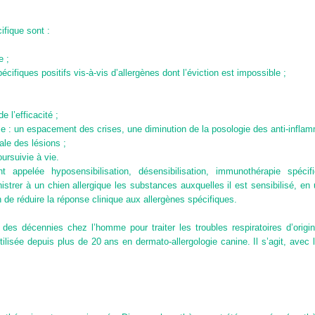
ifique sont :
e ;
ifiques positifs vis-à-vis d’allergènes dont l’éviction est impossible ;
 l’efficacité ;
se : un espacement des crises, une diminution de la posologie des anti-infl
ale des lésions ;
ursuivie à vie.
nt appelée hyposensibilisation, désensibilisation, immunothérapie spéci
nistrer à un chien allergique les substances auxquelles il est sensibilisé, en
 de réduire la réponse clinique aux allergènes spécifiques.
s des décennies chez l’homme pour traiter les troubles respiratoires d’origi
lisée depuis plus de 20 ans en dermato-allergologie canine. Il s’agit, avec l’