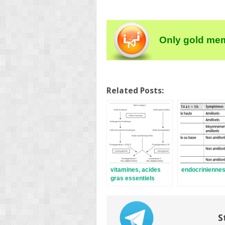
Only gold mem
Related Posts:
vitamines, acides
endocrinienne
gras essentiels
S