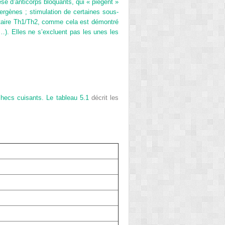
e d’anticorps bloquants, qui « piègent »
lergènes ; stimulation de certaines sous-
ytaire Th1/Th2, comme cela est démontré
s…). Elles ne s’excluent pas les unes les
échecs cuisants. Le
tableau 5.1
décrit les