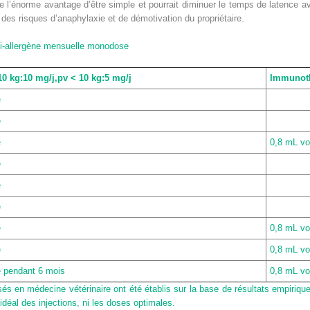
 l’énorme avantage d’être simple et pourrait diminuer le temps de latence ava
 des risques d’anaphylaxie et de démotivation du propriétaire.
ti-allergène mensuelle monodose
10 kg:10 mg/j,pv < 10 kg:5 mg/j
Immunot
e
e
e
0,8 mL vo
e
e
e
e
0,8 mL vo
e
0,8 mL vo
e pendant 6 mois
0,8 mL vo
lisés en médecine vétérinaire ont été établis sur la base de résultats empiriq
e idéal des injections, ni les doses optimales.