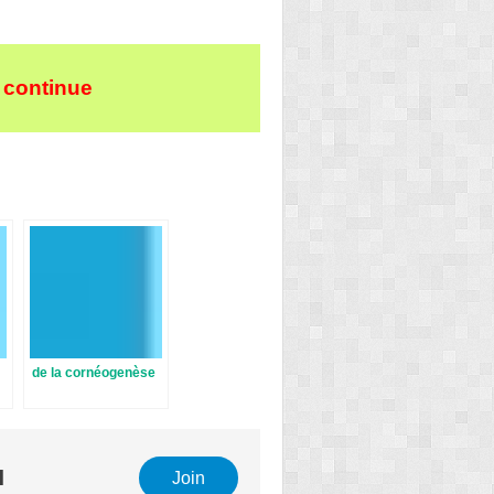
 continue
de la cornéogenèse
l
Join