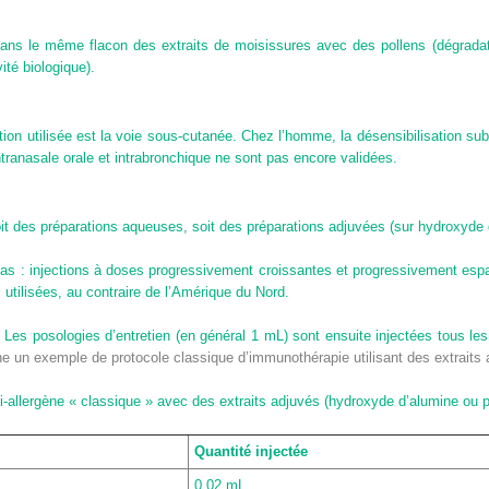
dans le même flacon des extraits de moisissures avec des pollens (dégradat
ité biologique).
tion utilisée est la voie sous-cutanée. Chez l’homme, la désensibilisation sub
ntranasale orale et intrabronchique ne sont pas encore validées.
t soit des préparations aqueuses, soit des préparations adjuvées (sur hydroxyd
as : injections à doses progressivement croissantes et progressivement espac
 utilisées, au contraire de l’Amérique du Nord.
Les posologies d’entretien (en général 1 mL) sont ensuite injectées tous le
 un exemple de protocole classique d’immunothérapie utilisant des extraits 
ti-allergène « classique » avec des extraits adjuvés (hydroxyde d’alumine ou
Quantité injectée
0,02 mL