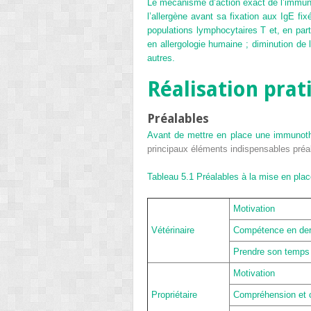
Le mécanisme d’action exact de l’immuno
l’allergène avant sa fixation aux IgE fi
populations lymphocytaires T et, en pa
en allergologie humaine ; diminution de 
autres.
Réalisation prat
Préalables
Avant de mettre en place une immunothé
principaux éléments indispensables préala
Tableau 5.1
Préalables à la mise en pla
Motivation
Vétérinaire
Compétence en derm
Prendre son temps p
Motivation
Propriétaire
Compréhension et 