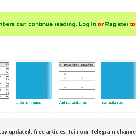
bers can continue reading.
Log In
or
Register
to
s
auto-immunes
Antiparasitaires
parasitaires
tay updated, free articles. Join our Telegram channe