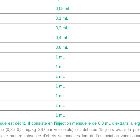
0,05 mL
0,1 mL
0,2 mL
0,4 mL
0,8 mL
1 mL
1 mL
1 mL
1 mL
1 mL
1 mL
1 mL
e est décrit. Il consiste en l’injection mensuelle de 0,8 mL d’extraits alle
izine (0,25–0,5 mg/kg SID par voie orale) est débutée 15 jours avant la pre
ire montre l’absence d’effets secondaires lors de l’association vaccination