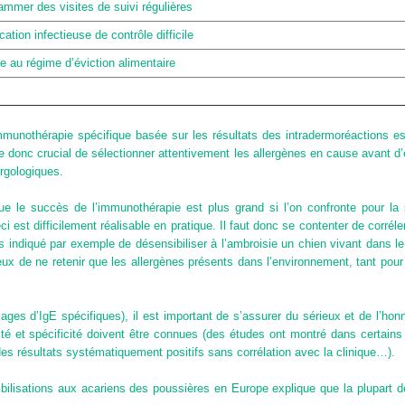
ammer des visites de suivi régulières
tion infectieuse de contrôle difficile
 au régime d’éviction alimentaire
munothérapie spécifique basée sur les résultats des intradermoréactions es
e donc crucial de sélectionner attentivement les allergènes en cause avant d’
ergologiques.
 le succès de l’immunothérapie est plus grand si l’on confronte pour la sé
ci est difficilement réalisable en pratique. Il faut donc se contenter de corré
pas indiqué par exemple de désensibiliser à l’ambroisie un chien vivant dans l
eux de ne retenir que les allergènes présents dans l’environnement, tant pour
ges d’IgE spécifiques), il est important de s’assurer du sérieux et de l’honn
ilité et spécificité doivent être connues (des études ont montré dans certai
des résultats systématiquement positifs sans corrélation avec la clinique…).
bilisations aux acariens des poussières en Europe explique que la plupart d