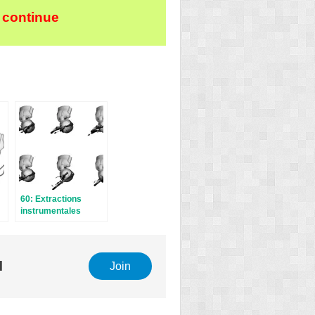
 continue
60: Extractions
instrumentales
l
Join