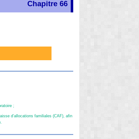
Chapitre 66
atoire ;
sse d’allocations familiales (CAF), afin
s.