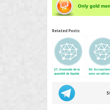
Only gold mem
Related Posts:
27: Anomalie de la
56: Accouche
quantité de liquide
avec un utérus
amniotique
cicatriciel
S