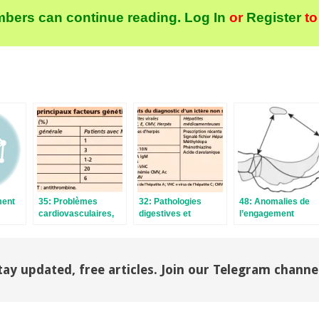
bers can continue reading.
Log In
or
Register
to
ment
35: Problèmes
32: Pathologies
48: Anomalies de
cardiovasculaires,
digestives et
l’engagement
respiratoires et
grossesse
grossesse
tay updated, free articles. Join our Telegram channe