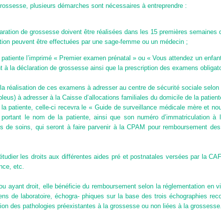
grossesse, plusieurs démarches sont nécessaires à entreprendre :
laration de grossesse doivent être réalisées dans les 15 premières semaines 
ation peuvent être effectuées par une sage-femme ou un médecin ;
a patiente l’imprimé « Premier examen prénatal » ou « Vous attendez un enfant 
ant à la déclaration de grossesse ainsi que la prescription des examens obligato
nt la réalisation de ces examens à adresser au centre de sécurité sociale selon 
bleus) à adresser à la Caisse d’allocations familiales du domicile de la patient
 la patiente, celle-ci recevra le « Guide de surveillance médicale mère et nou
 portant le nom de la patiente, ainsi que son numéro d’immatriculation à
lles de soins, qui seront à faire parvenir à la CPAM pour remboursement des
tudier les droits aux différentes aides pré et postnatales versées par la CAF,
nce, etc.
u ayant droit, elle bénéficie du remboursement selon la réglementation en v
ns de laboratoire, échogra- phiques sur la base des trois échographies rec
ption des pathologies préexistantes à la grossesse ou non liées à la grossesse