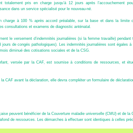
t totalement pris en charge jusqu’à 12 jours après l’accouchement po
ssance dans un service spécialisé pour le nouveau-né.
n charge à 100 % après accord préalable, sur la base et dans la limite de
 les consultations et examens de diagnostic anténatal.
ent le versement d’indemnités journalières (si la femme travaille) pendant t
ours de congés pathologiques). Les indemnités journalières sont égales à un
 mois diminué des cotisations sociales et de la CSG.
enfant, versée par la CAF, est soumise à conditions de ressources, et ét
 la CAF avant la déclaration, elle devra compléter un formulaire de déclaration
:
nçaise peuvent bénéficier de la Couverture maladie universelle (CMU) et de la 
fond de ressources. Les démarches à effectuer sont identiques à celles pré