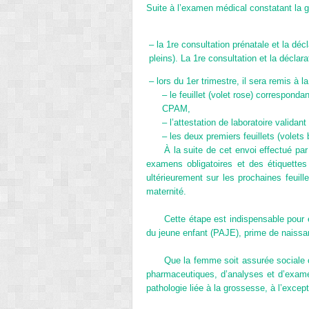
Suite à l’examen médical constatant la 
–
la 1
re
consultation prénatale et la déc
pleins). La 1
re
consultation et la déclar
–
lors du 1
er
trimestre, il sera remis à l
–
le feuillet (volet rose) correspond
CPAM,
–
l’attestation de laboratoire valida
–
les deux premiers feuillets (volets 
À la suite de cet envoi effectué par
examens obligatoires et des étiquettes
ultérieurement sur les prochaines feui
maternité.
Cette étape est indispensable pour é
du jeune enfant (PAJE), prime de naissa
Que la femme soit assurée sociale o
pharmaceutiques, d’analyses et d’exame
pathologie liée à la grossesse, à l’exce