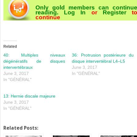
Only gold members can continu
reading.
Log In
or
Register
t
continue
Related
40: Multiples niveaux
36: Protrusion postérieure du
dégénératifs de disques
disque intervertébral L4–L5
intervertébraux
June 3, 2017
June 3, 2017
In "GÉNÉRAL"
In "GÉNÉRAL"
13: Hernie discale majeure
June 3, 2017
In "GÉNÉRAL"
Related Posts: