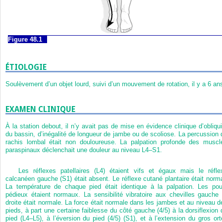
Figure 48.1
ÉTIOLOGIE
Soulèvement d’un objet lourd, suivi d’un mouvement de rotation, il y a 6 an
EXAMEN CLINIQUE
À la station debout, il n’y avait pas de mise en évidence clinique d’obliqui
du bassin, d’inégalité de longueur de jambe ou de scoliose. La percussion 
rachis lombal était non douloureuse. La palpation profonde des muscl
paraspinaux déclenchait une douleur au niveau L4–S1.
Les réflexes patellaires (L4) étaient vifs et égaux mais le réfle
calcanéen gauche (S1) était absent. Le réflexe cutané plantaire était norma
La température de chaque pied était identique à la palpation. Les pou
pédieux étaient normaux. La sensibilité vibratoire aux chevilles gauche 
droite était normale. La force était normale dans les jambes et au niveau d
pieds, à part une certaine faiblesse du côté gauche (4/5) à la dorsiflexion 
pied (L4–L5), à l’éversion du pied (4/5) (S1), et à l’extension du gros orte