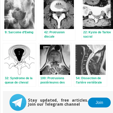
9: Sarcome d’Ewing
42: Protrusion
22: Kyste de Tarlov
discale
sacral
intervertébrale
latérale marquée au
niveau L3–L4
32: Syndrome de la
100: Protrusions
54: Dissection de
queue de cheval
postérieures des
l’artère vertébrale
disques
intervertébraux T5–
T6 et T11–T12
Stay updated, free articles.
Join
Join our Telegram channel