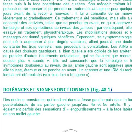
fesse puis à la face postérieure des cuisses. Son médecin traitant lui
proposé de se reposer et de prendre un traitement antalgique pour quelqu
jours avant de la revoir à nouveau ; il lui a conseillé de se mouvo
légèrement et graduellement. Ce traitement a été bénéfique, mais elle a 
accomplir des activités, telles que se pencher en avant, ce qui a aggravé 
lombalgie et ses symptômes au niveau des jambes ; par conséquent, elle
essayé un traitement physiothérapique. Les mobilisations douces et l
massages ont donné quelques bénéfices. Cependant, sa symptomatologie
continué à augmenter à des degrés variables, allant jusqu’à une doule
constante les trois derniers mois précédant la consultation. Les AINS o
causé des douleurs gastriques, si bien qu’elle a été obligée de les arrêter 
de prendre d’autres traitements antalgiques, qui ne faisaient que rendre 
douleur plus « sourde ». Elle est consciente que la lombalgie et l
symptômes douloureux au niveau de sa jambe gauche sont aggravés qua
elle tousse, éternue et se penche en avant. Un scanner et une IRM du rach
lombal ont été réalisés (voir plus loin « Imagerie »).
DOLÉANCES ET SIGNES FONCTIONNELS (
fig. 48.1
)
Des douleurs constantes qui irradient dans la fesse gauche puis dans la fa
postérolatérale de sa jambe gauche jusqu’aux 4
e
et 5
e
orteils. Il y
également parfois des sensations d’ « engourdissements » à la face latéra
de son mollet gauche.