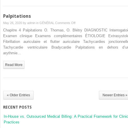
Palpitations
on
May 26, 2020 by
admin
in
GÉNÉRAL
Comments Off
Palpitations
Chapitre 4 Palpitations O. Thomas, O. Blétry DIAGNOSTIC Interrogatoi
Examen clinique Examens complémentaires ÉTIOLOGIE Extrasystol
Fibrillation auriculaire et flutter auriculaire Tachycardies jonctionnell
Tachycardie ventriculaire Bradycardie Palpitations en dehors d’u
arythmie…
Read More
« Older Entries
Newer Entries »
RECENT POSTS
In-House vs. Outsourced Medical Billing: A Practical Framework for Clinic
Practices