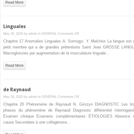
Read More
Linguales
on
May 26, 2020 by
admin
in
GÉNÉRAL
Comments Off
Linguales
Chapitre 17 Anomalies Linguales A. Somogyi, Y. Melchior La langue est 
petit membre qui a de grandes prétentions Saint Jean GROSSE LANG
Macroglossies par augmentation de la musculature linguale…
Read More
de Raynaud
on
May 26, 2020 by
admin
in
GÉNÉRAL
Comments Off
de
Chapitre 20 Phénomène de Raynaud N. Girszyn DIAGNOSTIC Les tro
Raynaud
phases du phénomène de Raynaud Diagnostic différentiel Interrogatoi
Examen clinique Examens complémentaires ÉTIOLOGIES Absence 
cause Secondaire à une collagénose…