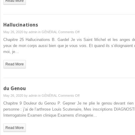
Read More
Hallucinations
on
May 26, 2020 by
admin
in
GÉNÉRAL
Comments Off
Hallucinations
Chapitre 25 Hallucinations B. Gardel Je vis Saint Michel et les anges d
yeux de mon corps aussi bien que je vous vois. Et quand ils s’éloignaient 
moi, je…
Read More
du Genou
on
May 26, 2020 by
admin
in
GÉNÉRAL
Comments Off
du
Chapitre 9 Douleur du Genou P. Gepner Je ne plie le genou devant rien 
Genou
personne : j’ai de l’arthrose Louis Scutenaire, Mes inscriptions DIAGNOST
Interrogatoire Examen clinique Examens d’imagerie…
Read More