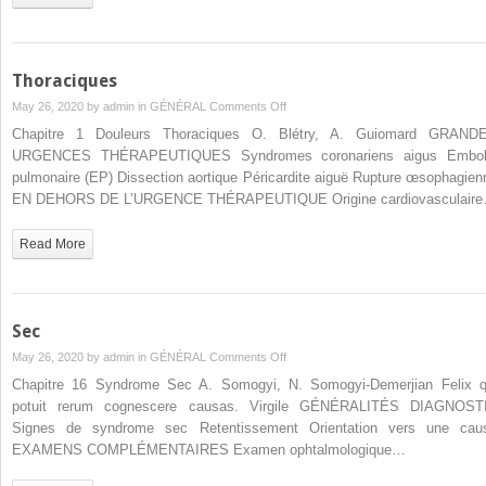
Thoraciques
on
May 26, 2020 by
admin
in
GÉNÉRAL
Comments Off
Thoraciques
Chapitre 1 Douleurs Thoraciques O. Blétry, A. Guiomard GRAND
URGENCES THÉRAPEUTIQUES Syndromes coronariens aigus Embol
pulmonaire (EP) Dissection aortique Péricardite aiguë Rupture œsophagien
EN DEHORS DE L’URGENCE THÉRAPEUTIQUE Origine cardiovasculair
Read More
Sec
on
May 26, 2020 by
admin
in
GÉNÉRAL
Comments Off
Sec
Chapitre 16 Syndrome Sec A. Somogyi, N. Somogyi-Demerjian Felix q
potuit rerum cognescere causas. Virgile GÉNÉRALITÉS DIAGNOST
Signes de syndrome sec Retentissement Orientation vers une cau
EXAMENS COMPLÉMENTAIRES Examen ophtalmologique…