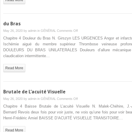
du Bras
on
May 26, 2020 by
admin
in
GÉNÉRAL
Comments Off
du
Chapitre 4 Douleur du Bras N. Girszyn LES URGENCES Angor et infarct
Bras
Ischémie aiguë du membre supérieur Thrombose veineuse profon
DOULEURS DU BRAS UNILATERALES Douleurs d’allure mécanique
claudication intermittente…
Read More
Brutale de L’acuité Visuelle
on
May 26, 2020 by
admin
in
GÉNÉRAL
Comments Off
Brutale
Chapitre 4 Baisse Brutale de L’acuité Visuelle N. Malek-Chéhire, J.-
de
Bernard Revois deux fois pour voir juste, ne vois qu’une fois pour voir bea
L’acuité
Henri-Frédéric Amiel BAISSE D’ACUITÉ VISUELLE TRANSITOIRE…
Visuelle
Read More