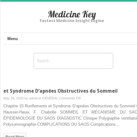
Medicine Key
Fastest Medicine Insight Engine
Menu
et Syndrome D’apnées Obstructives du Sommeil
on
May 26, 2020 by
admin
in
GÉNÉRAL
Comments Off
et
Chapitre 15 Ronflements et Syndrome D’apnées Obstructives du Sommeil 
Syndrome
Hausser-Hauw, F. Chabolle SOMMEIL ET MÉCANISME DU SA
D’apnées
ÉPIDÉMIOLOGIE DU SAOS DIAGNOSTIC Clinique Polygraphie ventilatoi
Obstructives
Polysomnographie COMPLICATIONS DU SAOS Complications…
du
Sommeil
Read More