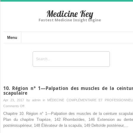
Medicine Key
Fastest Medicine Insight Engine
Menu
10. Région n° 1—Palpation des muscles de la ceintu
scapulaire
Apr 23, 2017 by
admin
in
MÉDECINE COMPLÉMENTAIRE ET PROFESSIONNEL
on
Comments Off
10.
Chapitre 10. Région n° 1—Palpation des muscles de la ceinture scapulai
Région
Plan du chapitre Trapèze, 142 Rhomboïdes, 146 Extension au dente
n°
postérosupérieur, 148 Élévateur de la scapula, 149 Deltoïde postérieur,…
1