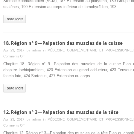
Sternocléidomastoïdien (SCM), 187 Extension au platysma, 189 Groupe d
n°
scalènes, 190 Extension au corps inférieur de l’omohyoïdien, 193…
2
—
Read More
Palpation
des
muscles
du
18. Région n° 9—Palpation des muscles de la cuisse
cou
Apr 23, 2017 by
admin
in
MÉDECINE COMPLÉMENTAIRE ET PROFESSIONNEL
on
Comments Off
18.
Chapitre 18. Région n° 9—Palpation des muscles de la cuisse Plan 
Région
chapitre Ischiojambiers, 420 Extension au grand adducteur, 423 Tenseur 
n°
fascia lata, 424 Sartorius, 427 Extension au corps…
9
—
Read More
Palpation
des
muscles
de
12. Région n° 3—Palpation des muscles de la tête
la
Apr 23, 2017 by
admin
in
MÉDECINE COMPLÉMENTAIRE ET PROFESSIONNEL
cuisse
on
Comments Off
12.
Chapitre 12. Région n° 3—Palpation des muscles de la tête Plan du chapit