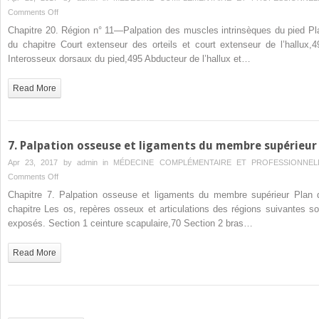
main
on
Comments Off
20.
Chapitre 20. Région n° 11—Palpation des muscles intrinsèques du pied Pl
Région
du chapitre Court extenseur des orteils et court extenseur de l’hallux,4
n°
Interosseux dorsaux du pied,495 Abducteur de l’hallux et…
11
—
Read More
Palpation
des
muscles
intrinsèques
7. Palpation osseuse et ligaments du membre supérieur
du
Apr 23, 2017 by
admin
in
MÉDECINE COMPLÉMENTAIRE ET PROFESSIONNEL
pied
on
Comments Off
7.
Chapitre 7. Palpation osseuse et ligaments du membre supérieur Plan 
Palpation
chapitre Les os, repères osseux et articulations des régions suivantes so
osseuse
exposés. Section 1 ceinture scapulaire,70 Section 2 bras…
et
ligaments
Read More
du
membre
supérieur