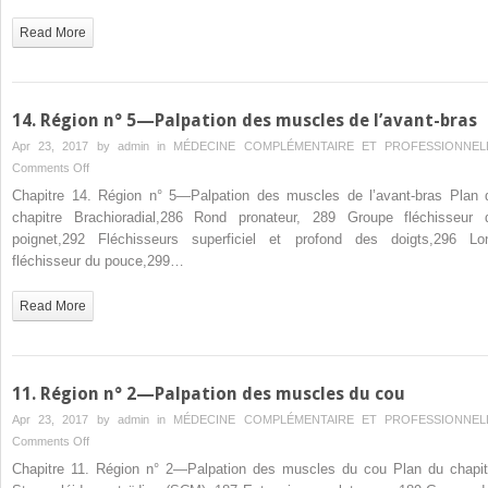
7
—
Read More
Palpation
des
muscles
du
14. Région n° 5—Palpation des muscles de l’avant-bras
tronc
Apr 23, 2017 by
admin
in
MÉDECINE COMPLÉMENTAIRE ET PROFESSIONNEL
on
Comments Off
14.
Chapitre 14. Région n° 5—Palpation des muscles de l’avant-bras Plan 
Région
chapitre Brachioradial,286 Rond pronateur, 289 Groupe fléchisseur 
n°
poignet,292 Fléchisseurs superficiel et profond des doigts,296 Lo
5
fléchisseur du pouce,299…
—
Palpation
Read More
des
muscles
de
l’avant-
11. Région n° 2—Palpation des muscles du cou
bras
Apr 23, 2017 by
admin
in
MÉDECINE COMPLÉMENTAIRE ET PROFESSIONNEL
on
Comments Off
11.
Chapitre 11. Région n° 2—Palpation des muscles du cou Plan du chapit
Région