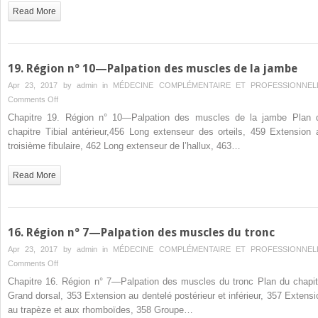
—
Read More
Palpation
des
muscles
de
19. Région n° 10—Palpation des muscles de la jambe
la
Apr 23, 2017 by
admin
in
MÉDECINE COMPLÉMENTAIRE ET PROFESSIONNEL
ceinture
on
Comments Off
scapulaire
19.
Chapitre 19. Région n° 10—Palpation des muscles de la jambe Plan 
Région
chapitre Tibial antérieur,456 Long extenseur des orteils, 459 Extension 
n°
troisième fibulaire, 462 Long extenseur de l’hallux, 463…
10
—
Read More
Palpation
des
muscles
de
16. Région n° 7—Palpation des muscles du tronc
la
Apr 23, 2017 by
admin
in
MÉDECINE COMPLÉMENTAIRE ET PROFESSIONNEL
jambe
on
Comments Off
16.
Chapitre 16. Région n° 7—Palpation des muscles du tronc Plan du chapit
Région
Grand dorsal, 353 Extension au dentelé postérieur et inférieur, 357 Extensi
n°
au trapèze et aux rhomboïdes, 358 Groupe…