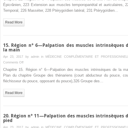
Région
Épicrânien, 223 Extension aux muscles temporopariétal et auriculaires, 2
n°
Temporal, 226 Masséter, 228 Ptérygoïdien latéral, 231 Ptérygoïdien…
3
—
Read More
Palpation
des
muscles
de
15. Région n° 6—Palpation des muscles intrinsèques 
la
la main
tête
Apr 23, 2017 by
admin
in
MÉDECINE COMPLÉMENTAIRE ET PROFESSIONNEL
on
Comments Off
15.
Chapitre 15. Région n° 6—Palpation des muscles intrinsèques de la ma
Région
Plan du chapitre Groupe des thénariens (court abducteur du pouce, cou
n°
fléchisseur du pouce, opposant du pouce),326 Groupe des…
6
—
Read More
Palpation
des
muscles
intrinsèques
20. Région n° 11—Palpation des muscles intrinsèques 
de
pied
la
Apr 23, 2017 by
admin
in
MÉDECINE COMPLÉMENTAIRE ET PROFESSIONNEL