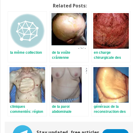
Related Posts:
la même collection
de la voûte
en charge
crânienne
chirurgicale des
médiastinites aiguës
de l’adulte
cliniques
de la paroi
généraux de la
commentés: région
abdominale
reconstruction des
thoracique
parois thoraciques
Stay updated, free articles.