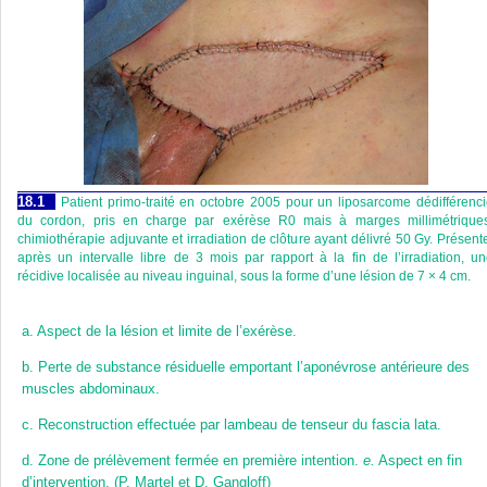
18.1
Patient primo-traité en octobre 2005 pour un liposarcome dédifférenc
du cordon, pris en charge par exérèse R0 mais à marges millimétriques
chimiothérapie adjuvante et irradiation de clôture ayant délivré 50 Gy. Présent
après un intervalle libre de 3 mois par rapport à la fin de l’irradiation, u
récidive localisée au niveau inguinal, sous la forme d’une lésion de 7 × 4 cm.
a.
Aspect de la lésion et limite de l’exérèse.
b.
Perte de substance résiduelle emportant l’aponévrose antérieure des
muscles abdominaux.
c.
Reconstruction effectuée par lambeau de tenseur du fascia lata.
d.
Zone de prélèvement fermée en première intention.
e.
Aspect en fin
d’intervention. (P. Martel et D. Gangloff)