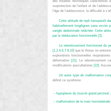
des troubles névrotiques caractérisés 
surprotection de l’enfant et de l’adoles
l’âge de l’adolescence, la difficulté à s
Cette attitude de repli transparaît 
habituellement longilignes sans excès po
sangle abdominale relâchée. Cette attitud
par la rééducation fonctionnelle
[2]
.
Le retentissement fonctionnel du p
[
1
,
2
,
4
,
6
,
7
,
9
,
10
] que le thorax en entonno
explorations fonctionnelles respiratoir
déformation
[21]
. Le retentissement ca
modifications auscultatoires
[22]
. Aucune
Un autre type de malformation cong
définit ce syndrome :
–
hypoplasie du muscle grand pectoral ;
–
malformation de la main homolatérale.