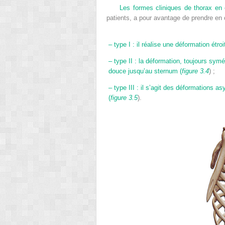
Les formes cliniques de thorax en en
patients, a pour avantage de prendre en 
–
type I : il réalise une déformation ét
–
type II : la déformation, toujours symé
douce jusqu’au sternum (
figure 3.4
) ;
–
type III : il s’agit des déformations 
(
figure 3.5
).