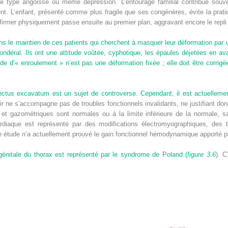
de type angoisse ou même dépression. L’entourage familial contribue souve
cent. L’enfant, présenté comme plus fragile que ses congénères, évite la prati
’affirmer physiquement passe ensuite au premier plan, aggravant encore le repl
dans le maintien de ces patients qui cherchent à masquer leur déformation par
ndéral. Ils ont une attitude voûtée, cyphotique, les épaules déjetées en ava
e d’« enroulement » n’est pas une déformation fixée ; elle doit être corrigée
ectus excavatum est un sujet de controverse. Cependant, il est actuellem
ir ne s’accompagne pas de troubles fonctionnels invalidants, ne justifiant don
es et gazométriques sont normales ou à la limite inférieure de la normale, s
rdiaque est représenté par des modifications électromyographiques, des 
 étude n’a actuellement prouvé le gain fonctionnel hémodynamique apporté par
énitale du thorax est représenté par le syndrome de Poland (
figure 3.6
). C