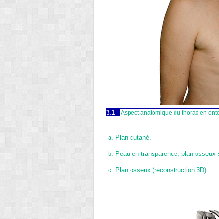
3.1
Aspect anatomique du thorax en ento
a.
Plan cutané.
b.
Peau en transparence, plan osseux 
c.
Plan osseux (reconstruction 3D).