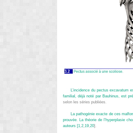
3.2
Pectus associé à une scoliose.
L’incidence du pectus excavatum es
familial, déjà noté par Bauhinus, est 
selon les séries publiées.
La pathogénie exacte de ces malfor
prouvée. La théorie de l’hyperplasie 
auteurs [
1
,
2
,
19
,
20
].