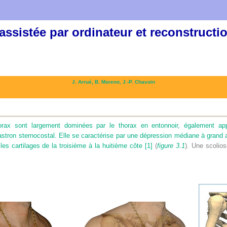
ssistée par ordinateur et reconstructi
J. Arrué,
B. Moreno,
J.-P. Chavoin
orax sont largement dominées par le thorax en entonnoir, également app
stron sternocostal. Elle se caractérise par une dépression médiane à grand axe
les cartilages de la troisième à la huitième côte
[1]
(
figure 3.1
). Une scolio