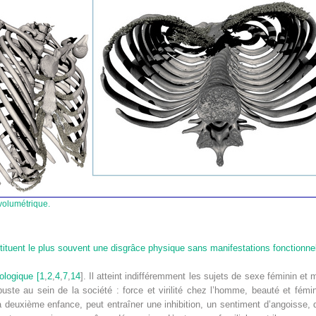
 volumétrique.
ituent le plus souvent une disgrâce physique sans manifestations fonctionne
ologique [
1
,
2
,
4
,
7
,
14
]. Il atteint indifféremment les sujets de sexe féminin et
u buste au sein de la société : force et virilité chez l’homme, beauté et fé
 deuxième enfance, peut entraîner une inhibition, un sentiment d’angoisse, d