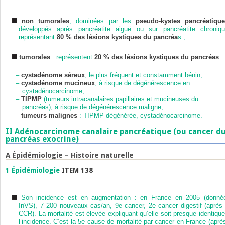
non tumorales
, dominées par les
pseudo-kystes pancréatiqu
développés après pancréatite aiguë ou sur pancréatite chroniqu
représentant
80 % des lésions kystiques du pancréa
s ;
tumorales
: représentent
20 % des lésions kystiques du pancréas
:
–
cystadénome séreux
, le plus fréquent et constamment bénin,
–
cystadénome mucineux
, à risque de dégénérescence en
cystadénocarcinome,
–
TIPMP
(tumeurs intracanalaires papillaires et mucineuses du
pancréas), à risque de dégénérescence maligne,
–
tumeurs malignes
: TIPMP dégénérée, cystadénocarcinome.
II
Adénocarcinome canalaire pancréatique (ou cancer d
pancréas exocrine)
A
Épidémiologie – Histoire naturelle
1
Épidémiologie
ITEM 138
Son incidence est en augmentation : en France en 2005 (donné
InVS), 7 200 nouveaux cas/an, 9
e
cancer, 2
e
cancer digestif (après 
CCR). La mortalité est élevée expliquant qu’elle soit presque identique
l’incidence. C’est la 5
e
cause de mortalité par cancer en France (après