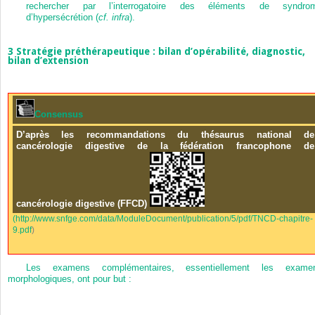
rechercher par l’interrogatoire des éléments de syndro
d’hypersécrétion (
cf. infra
).
3
Stratégie préthérapeutique : bilan d’opérabilité, diagnostic,
bilan d’extension
Consensus
D’après les recommandations du thésaurus national de
cancérologie digestive de la fédération francophone de
cancérologie digestive (FFCD)
(
http://www.snfge.com/data/ModuleDocument/publication/5/pdf/TNCD-chapitre-
9.pdf
)
Les examens complémentaires, essentiellement les exame
morphologiques, ont pour but :