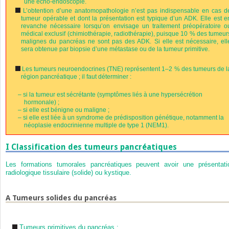
une écho-endoscopie.
L’obtention d’une anatomopathologie n’est pas indispensable en cas d
tumeur opérable et dont la présentation est typique d’un ADK. Elle est e
revanche nécessaire lorsqu’on envisage un traitement préopératoire o
médical exclusif (chimiothérapie, radiothérapie), puisque 10 % des tumeur
malignes du pancréas ne sont pas des ADK. Si elle est nécessaire, ell
sera obtenue par biopsie d’une métastase ou de la tumeur primitive.
Les tumeurs neuroendocrines (TNE) représentent 1–2 % des tumeurs de l
région pancréatique ; il faut déterminer :
–
si la tumeur est sécrétante (symptômes liés à une hypersécrétion
hormonale) ;
–
si elle est bénigne ou maligne ;
–
si elle est liée à un syndrome de prédisposition génétique, notamment la
néoplasie endocrinienne multiple de type 1 (NEM1).
I
Classification des tumeurs pancréatiques
Les formations tumorales pancréatiques peuvent avoir une présentati
radiologique tissulaire (solide) ou kystique.
A
Tumeurs solides du pancréas
Tumeurs primitives du pancréas :