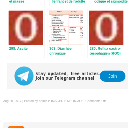
et masse
l’enfant et de l’adulte
colique et sigmoïdite
abdominale
(orientation
diagnostique)
298: Ascite
303: Diarrhée
280: Reflux gastro-
chronique
œsophagien (RGO)
chez le nourrisson,
chez l’enfant et chez
l’adulte Hernie
Stay updated, free articles.
hiatale
Join
Join our Telegram channel
on
Aug 28, 2017 | Posted by
admin
in
IMAGERIE MÉDICALE
|
Comments Off
155:
Tumeurs
du
pancréas