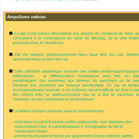
Ampullome vatérien
Il s’agit d’une tumeur développée aux dépens de l’ampoule de Vater, qu
correspond à la convergence du canal de Wirsung, de la voie biliair
principale et du 2
e
duodénum.
Elle est maligne (adénocarcinome) dans deux tiers des cas, bénign
(adénome) dans un tiers des cas.
Cette définition anatomique recouvre des entités anatomopathologique
hétérogènes : la différenciation histologique peut être de typ
excrétobiliaire (les assimilant aux tumeurs du pancréas) ou de typ
intestinal (les assimilant aux tumeurs duodénales). En cas de tumeu
locorégionalement avancée, il est d’ailleurs souvent difficile de faire la par
des choses entre un adénocarcinome issu de la tête du pancréas, d
l’ampoule, du bas cholédoque ou du duodénum.
Le tableau clinique classique associe inconstamment :
–
cholestase ou ictère fluctuant, parfois angiocholite, avec dilatation des
voies biliaires intra- et extrahépatiques à l’échographie du fait de
l’obstruction biliaire ;
–
anémie microcytaire ferriprive par saignement tumoral distillant, parfois