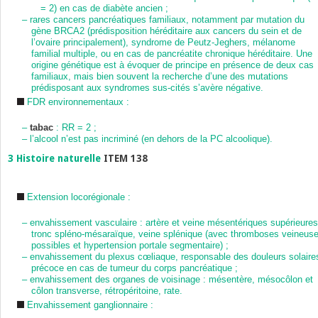
= 2) en cas de diabète ancien ;
–
rares cancers pancréatiques familiaux, notamment par mutation du
gène BRCA2 (prédisposition héréditaire aux cancers du sein et de
l’ovaire principalement), syndrome de Peutz-Jeghers, mélanome
familial multiple, ou en cas de pancréatite chronique héréditaire. Une
origine génétique est à évoquer de principe en présence de deux cas
familiaux, mais bien souvent la recherche d’une des mutations
prédisposant aux syndromes sus-cités s’avère négative.
FDR environnementaux :
–
tabac
: RR = 2 ;
–
l’alcool n’est pas incriminé (en dehors de la PC alcoolique).
3
Histoire naturelle
ITEM 138
Extension locorégionale :
–
envahissement vasculaire : artère et veine mésentériques supérieures
tronc spléno-mésaraïque, veine splénique (avec thromboses veineus
possibles et hypertension portale segmentaire) ;
–
envahissement du plexus cœliaque, responsable des douleurs solaire
précoce en cas de tumeur du corps pancréatique ;
–
envahissement des organes de voisinage : mésentère, mésocôlon et
côlon transverse, rétropéritoine, rate.
Envahissement ganglionnaire :