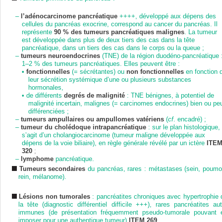
–
l’adénocarcinome pancréatique
++++, développé aux dépens des
cellules du pancréas exocrine, correspond au cancer du pancréas. Il
représente
90 % des tumeurs pancréatiques malignes
. La tumeur
est développée dans plus de deux tiers des cas dans la tête
pancréatique, dans un tiers des cas dans le corps ou la queue ;
–
tumeurs neuroendocrines
(TNE) de la région duodéno-pancréatique 
1–2 % des tumeurs pancréatiques. Elles peuvent être :
•
fonctionnelles
(= sécrétantes) ou
non fonctionnelles
en fonction 
leur sécrétion systémique d’une ou plusieurs substances
hormonales,
•
de différents
degrés de malignité
: TNE bénignes, à potentiel de
malignité incertain, malignes (= carcinomes endocrines) bien ou pe
différenciées ;
–
tumeurs ampullaires ou ampullomes vatériens
(
cf
. encadré) ;
–
tumeur du cholédoque intrapancréatique
: sur le plan histologique, 
s’agit d’un cholangiocarcinome (tumeur maligne développée aux
dépens de la voie biliaire), en règle générale révélé par un ictère
ITE
320
;
–
lymphome
pancréatique.
Tumeurs secondaires
du pancréas, rares : métastases (sein, poumo
rein, mélanome).
Lésions non tumorales
: pancréatites chroniques avec hypertrophie 
la tête (diagnostic différentiel difficile +++), rares pancréatites aut
immunes (de présentation fréquemment pseudo-tumorale pouvant 
imposer pour une authentique tumeur)
ITEM 269