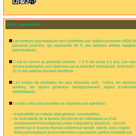
Pour comprendre…
Les tumeurs pancréatiques sont dominées par l’adénocarcinome (ADK) d
pancréas exocrine, qui représente 90 % des tumeurs solides maligne
pancréatiques.
C’est un cancer au pronostic sombre : < 4 % de survie à 5 ans. Les rare
survies prolongées sont obtenues par la résection chirurgicale, dont seuls 
10 % des patients peuvent bénéficier.
Les modes de révélation les plus fréquents sont : l’ictère, les douleur
solaires, les signes généraux (amaigrissement, signes d’extensio
métastatique).
Le bilan initial doit permettre de répondre aux questions :
–
d’opérabilité du malade (état général, comorbidités) ;
–
de résécabilité de la tumeur (recherche de métastases ou d’un
envahissement locorégional contre-indiquant la résection) : ceci est
permis par le scanner thoraco-abdominal spiralé, injecté, avec coupes
fines pancréatiques et reconstructions vasculaires, parfois complété par