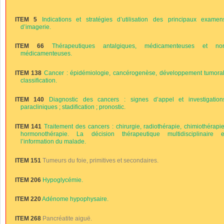
ITEM 5
Indications et stratégies d’utilisation des principaux examen
d’imagerie.
ITEM 66
Thérapeutiques antalgiques, médicamenteuses et no
médicamenteuses.
ITEM 138
Cancer : épidémiologie, cancérogenèse, développement tumoral
classification.
ITEM 140
Diagnostic des cancers : signes d’appel et investigation
paracliniques ; stadification ; pronostic.
ITEM 141
Traitement des cancers : chirurgie, radiothérapie, chimiothérapie
hormonothérapie. La décision thérapeutique multidisciplinaire e
l’information du malade.
ITEM 151
Tumeurs du foie, primitives et secondaires.
ITEM 206
Hypoglycémie.
ITEM 220
Adénome hypophysaire.
ITEM 268
Pancréatite aiguë.