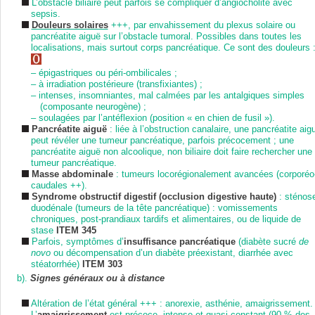
L’obstacle biliaire peut parfois se compliquer d’angiocholite avec
sepsis.
Douleurs solaires
+++, par envahissement du plexus solaire ou
pancréatite aiguë sur l’obstacle tumoral. Possibles dans toutes les
localisations, mais surtout corps pancréatique. Ce sont des douleurs 
–
épigastriques ou péri-ombilicales ;
–
à irradiation postérieure (transfixiantes) ;
–
intenses, insomniantes, mal calmées par les antalgiques simples
(composante neurogène) ;
–
soulagées par l’antéflexion (position « en chien de fusil »).
Pancréatite aiguë
: liée à l’obstruction canalaire, une pancréatite aig
peut révéler une tumeur pancréatique, parfois précocement ; une
pancréatite aiguë non alcoolique, non biliaire doit faire rechercher une
tumeur pancréatique.
Masse abdominale
: tumeurs locorégionalement avancées (corporéo
caudales ++).
Syndrome obstructif digestif (occlusion digestive haute)
: sténos
duodénale (tumeurs de la tête pancréatique) : vomissements
chroniques, post-prandiaux tardifs et alimentaires, ou de liquide de
stase
ITEM 345
Parfois, symptômes d’
insuffisance pancréatique
(diabète sucré
de
novo
ou décompensation d’un diabète préexistant, diarrhée avec
stéatorrhée)
ITEM 303
b).
Signes généraux ou à distance
Altération de l’état général +++ : anorexie, asthénie, amaigrissement.
L’
amaigrissement
est précoce, intense et quasi constant (90 % des