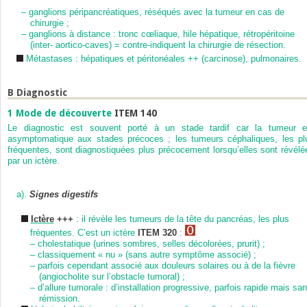
–
ganglions péripancréatiques, réséqués avec la tumeur en cas de
chirurgie ;
–
ganglions à distance : tronc cœliaque, hile hépatique, rétropéritoine
(inter- aortico-caves) = contre-indiquent la chirurgie de résection.
Métastases : hépatiques et péritonéales ++ (carcinose), pulmonaires.
B
Diagnostic
1
Mode de découverte
ITEM 140
Le diagnostic est souvent porté à un stade tardif car la tumeur e
asymptomatique aux stades précoces ; les tumeurs céphaliques, les pl
fréquentes, sont diagnostiquées plus précocement lorsqu’elles sont révélé
par un ictère.
a).
Signes digestifs
Ictère
+++
: il révèle les tumeurs de la tête du pancréas, les plus
fréquentes. C’est un ictère
ITEM 320
:
–
cholestatique (urines sombres, selles décolorées, prurit) ;
–
classiquement « nu » (sans autre symptôme associé) ;
–
parfois cependant associé aux douleurs solaires ou à de la fièvre
(angiocholite sur l’obstacle tumoral) ;
–
d’allure tumorale : d’installation progressive, parfois rapide mais sa
rémission.