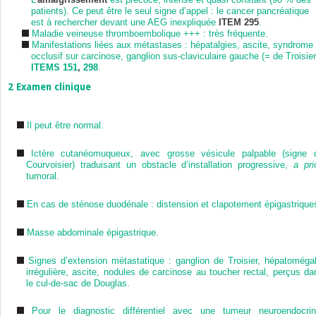
patients). Ce peut être le seul signe d’appel : le cancer pancréatique
est à rechercher devant une AEG inexpliquée
ITEM 295
.
Maladie veineuse thromboembolique +++ : très fréquente.
Manifestations liées aux métastases : hépatalgies, ascite, syndrome
occlusif sur carcinose, ganglion sus-claviculaire gauche (= de Troisier
ITEMS 151
,
298
.
2
Examen clinique
Il peut être normal.
Ictère cutanéomuqueux, avec grosse vésicule palpable (signe 
Courvoisier
) traduisant un obstacle d’installation progressive,
a pri
tumoral.
En cas de sténose duodénale : distension et clapotement épigastrique
Masse abdominale épigastrique.
Signes d’extension métastatique : ganglion de Troisier, hépatomégal
irrégulière, ascite, nodules de carcinose au toucher rectal, perçus da
le cul-de-sac de Douglas.
Pour le diagnostic différentiel avec une tumeur neuroendocrin