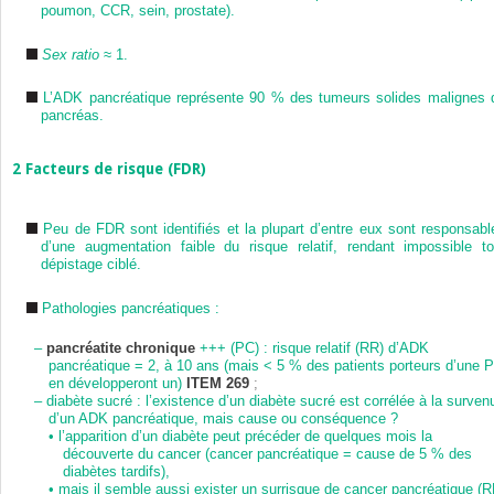
poumon, CCR, sein, prostate).
Sex ratio
≈ 1.
L’ADK pancréatique représente 90 % des tumeurs solides malignes 
pancréas.
2
Facteurs de risque (FDR)
Peu de FDR sont identifiés et la plupart d’entre eux sont responsabl
d’une augmentation faible du risque relatif, rendant impossible to
dépistage ciblé.
Pathologies pancréatiques :
–
pancréatite chronique
+++ (PC) : risque relatif (RR) d’ADK
pancréatique = 2, à 10 ans (mais < 5 % des patients porteurs d’une 
en développeront un)
ITEM 269
;
–
diabète sucré : l’existence d’un diabète sucré est corrélée à la surven
d’un ADK pancréatique, mais cause ou conséquence ?
•
l’apparition d’un diabète peut précéder de quelques mois la
découverte du cancer (cancer pancréatique = cause de 5 % des
diabètes tardifs),
•
mais il semble aussi exister un surrisque de cancer pancréatique (