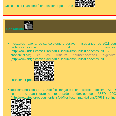
Ce sujet n’est pas tombé en dossier depuis 1995.
Consensus
•
Thésaurus national de cancérologie digestive : mises à jour de 2011 pou
l’adénocarcinome du pancréa
(
http://www.snfge.com/data/ModuleDocument/publication/5/pdf/TNCD-
chapitre-9.pdf
) et les tumeurs neuroendocrines digestive
(
http://www.snfge.com/data/ModuleDocument/publication/5/pdf/TNCD-
chapitre-11.pdf
).
•
Recommandations de la Société française d’endoscopie digestive (SFED
sur la cholangiographie rétrograde endoscopique. SFED 200
(
http://www.sfed.org/documents_sfed/files/recommandations/CPRE_sphinct