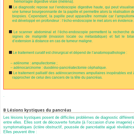
hémorragie digestive vraie (méléna).
Le diagnostic repose sur l’endoscopie digestive haute, qui peut visualise
une tumeur bourgeonnante de la papille et permettre alors la réalisation d
biopsies. Cependant, la papille peut apparaître normale car l’ampullom
est développé en profondeur : l’écho-endoscopie le met alors en évidence.
Le scanner abdominal et l’écho-endoscopie permettent la recherche d
signes de malignité (invasion locale ou métastatique) et fait le bila
d’extension à distance en cas de tumeur maligne.
Le traitement curatif est chirurgical et dépend de l’anatomopathologie :
–
adénome : ampullectomie ;
–
adénocarcinome : duodéno-pancréatectomie céphalique.
Le traitement palliatif des adénocarcinomes ampullaires inopérables est 
rapprocher de celui des cancers de la tête du pancréas.
.
B
Lésions kystiques du pancréas
Les lésions kystiques posent de difficiles problèmes de diagnostic différenti
entre elles. Elles sont de découverte fortuite (à l’occasion d’une imagerie) 
symptomatiques (ictère obstructif, poussée de pancréatite aiguë révélatrice
Elles peuvent être :