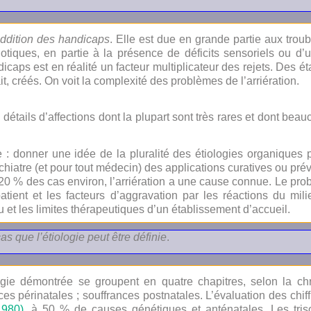
addition des handicaps
. Elle est due en grande partie aux trou
otiques, en partie à la présence de déficits sensoriels ou d’u
icaps est en réalité un facteur multiplicateur des rejets. Des é
t, créés. On voit la complexité des problèmes de l’arriération.
détails d’affections dont la plupart sont très rares et dont be
e : donner une idée de la pluralité des étiologies organiques p
chiatre (et pour tout médecin) des applications curatives ou pré
s 20 % des cas environ, l’arriération a une cause connue. Le pr
ient et les facteurs d’aggravation par les réactions du milie
u et les limites thérapeutiques d’un établissement d’accueil.
s que l’étiologie peut être définie
.
ogie démontrée se groupent en quatre chapitres, selon la chr
es périnatales ; souffrances postnatales. L’évaluation des chiffr
1980)
, à 50 % de causes génétiques et anténatales. Les tri