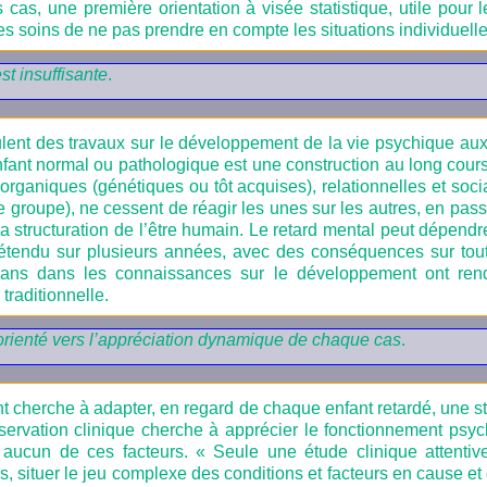
s cas, une première orientation à visée statistique, utile pour
les soins de ne pas prendre en compte les situations individuelle
st insuffisante
.
ent des travaux sur le développement de la vie psychique aux
ant normal ou pathologique est une construction au long cours, 
ganiques (génétiques ou tôt acquises), relationnelles et soci
e groupe), ne cessent de réagir les unes sur les
autres, en pass
la structuration de l’être humain. Le retard mental peut dépendr
 étendu sur plusieurs années, avec des conséquences sur tout
 ans dans les connaissances sur le développement ont ren
 traditionnelle.
orienté vers l’appréciation dynamique de chaque cas
.
t cherche à adapter, en regard de chaque enfant retardé, une st
observation clinique cherche à apprécier le fonctionnement psyc
 aucun de ces facteurs. « Seule une étude clinique attenti
, situer le jeu complexe des conditions et facteurs en cause e