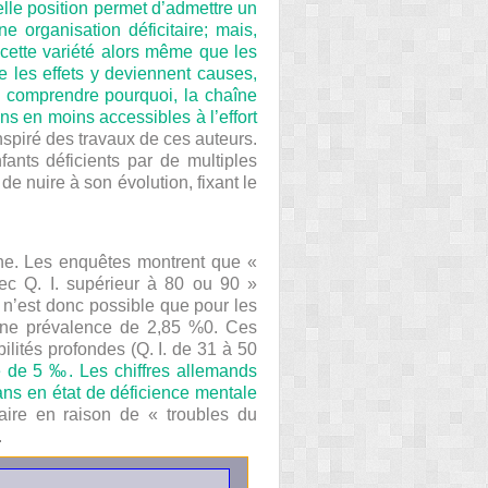
elle position permet d’admettre un
 organisation déficitaire; mais,
 cette variété alors même que les
e les effets y deviennent causes,
x comprendre pourquoi, la chaîne
ns en moins accessibles à l’effort
nspiré des travaux de ces auteurs.
ants déficients par de multiples
 de nuire à son évolution, fixant le
yenne. Les enquêtes montrent que «
vec Q. I. supérieur à 80 ou 90 »
e n’est donc possible que pour les
 une prévalence de 2,85 %
0
. Ces
ilités profondes (Q. I. de 31 à 50
re de 5 ‰. Les chiffres allemands
ans en état de déficience mentale
laire en raison de « troubles du
.