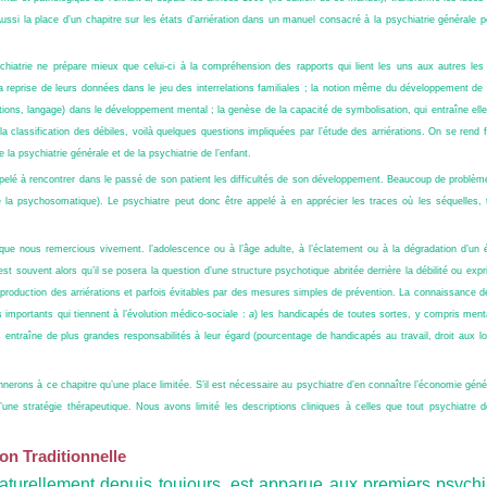
ussi la place d’un chapitre sur les états d’arriération dans un manuel consacré à la psychiatrie générale p
hiatrie ne prépare mieux que celui-ci à la compréhension des rapports qui lient les uns aux autres le
reprise de leurs données dans le jeu des interrelations familiales ; la notion même du développement de l
ptions, langage) dans le développement mental ; la genèse de la capacité de symbolisation, qui entraîne elle-
a classification des débiles, voilà quelques questions impliquées par l’étude des arriérations. On se ren
de la psychiatrie générale et de la psychiatrie de l’enfant.
ppelé à rencontrer dans le passé de son patient les difficultés de son développement. Beaucoup de problèm
la psychosomatique). Le psychiatre peut donc être appelé à en apprécier les traces où les séquelles, 
que nous remercious vivement. l’adolescence ou à l’âge adulte, à l’éclatement ou à la dégradation d’un éq
 souvent alors qu’il se posera la question d’une structure psychotique abritée derrière la débilité ou expri
 production des arriérations et parfois évitables par des mesures simples de prévention. La connaissance d
s importants qui tiennent à l’évolution médico-sociale :
a
) les handicapés de toutes sortes, y compris men
és entraîne de plus grandes responsabilités à leur égard (pourcentage de handicapés au travail, droit aux lo
nerons à ce chapitre qu’une place limitée. S’il est nécessaire au psychiatre d’en connaître l’économie généra
d’une stratégie thérapeutique. Nous avons limité les descriptions cliniques à celles que tout psychiatre d
on Traditionnelle
aturellement depuis toujours, est apparue aux premiers psych