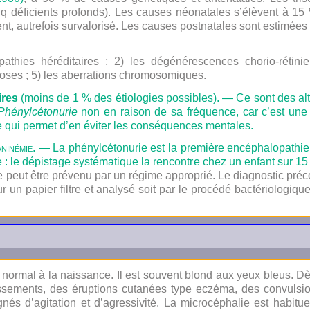
nq déficients profonds). Les causes néonatales s’élèvent à 15 %
nt, autrefois survalorisé. Les causes postnatales sont estimées
athies héréditaires ; 2) les dégénérescences chorio-rétini
oses ; 5) les aberrations chromosomiques.
ires
(moins de 1 % des étiologies possibles). — Ce sont des al
Phénylcétonurie
non en raison de sa fréquence, car c’est une 
ce qui permet d’en éviter les conséquences mentales.
ninémie
. — La phénylcétonurie est la première encéphalopathie d
e : le dépistage systématique la rencontre chez un enfant sur 1
se peut être prévenu par un régime approprié. Le diagnostic préco
r un papier filtre et analysé soit par le procédé bactériologique
t normal à la naissance. Il est souvent blond aux yeux bleus. D
ssements, des éruptions cutanées type eczéma, des convulsions
és d’agitation et d’agressivité. La microcéphalie est habituel