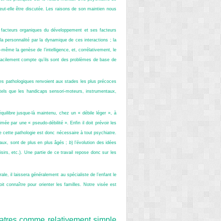
eut-elle être discutée. Les raisons de son maintien nous
s facteurs organiques du développement et ses facteurs
a personnalité par la dynamique de ces interactions ; la
même la genèse de l’intelligence, et, corrélativement, le
d facilement compte qu’ils sont des problèmes de base de
es pathologiques renvoient aux stades les plus précoces
tels que les handicaps sensori-moteurs, instrumentaux,
uilibre jusque-là maintenu, chez un « débile léger », à
mée par une « pseudo-débilité ». Enfin il doit prévoir les
e cette pathologie est donc nécessaire à tout psychiatre.
taux, sont de plus en plus âgés ;
b
) l’évolution des idées
isirs, etc.). Une partie de ce travail repose donc sur les
le, il laissera généralement au spécialiste de l’enfant le
oit connaître pour orienter les familles. Notre visée est
iatres comme relativement simple