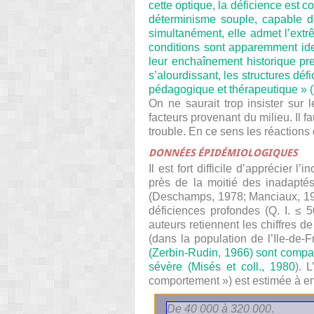
cette optique, la déficience est
déterminisme souple, capable de
simultanément, elle admet l’extr
conditions sont apparemment iden
leur enchaînement historique pr
s’alourdissant, les structures dé
pédagogique et thérapeutique » (
On ne saurait trop insister sur 
facteurs provenant du milieu. Il fa
trouble. En ce sens les réactions d
DONNÉES ÉPIDÉMIOLOGIQUES
Il est fort difficile d’apprécier
près de la moitié des inadaptés
(Deschamps, 1978; Manciaux, 19
déficiences profondes (Q. I. ≤
auteurs retiennent les chiffres d
(dans la population de l’Ile-de-F
(Zerbin-Rudin, 1966) sont compar
sévère (
Misés et coll., 1980
). 
comportement ») est estimée à env
De 40 000 à 320 000
.