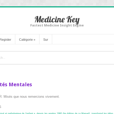
Medicine Key
Fastest Medicine Insight Engine
Register
Catégorie
»
Sur
lités Mentales
r R. Misés que nous remercions vivement.
S
al et pathologique de l’enfant a, depuis les années 1960 (l
re
édition de ce Manuel), transformé les idées 