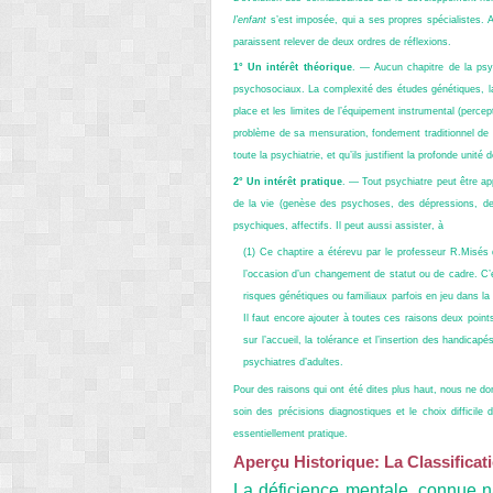
l’enfant
s’est imposée, qui a ses propres spécialistes. A
paraissent relever de deux ordres de réflexions.
1° Un intérêt théorique
. — Aucun chapitre de la psyc
psychosociaux. La complexité des études génétiques, la 
place et les limites de l’équipement instrumental (perce
problème de sa mensuration, fondement traditionnel de l
toute la psychiatrie, et qu’ils justifient la profonde unité 
2° Un intérêt pratique
. — Tout psychiatre peut être a
de la vie (genèse des psychoses, des dépressions, de 
psychiques, affectifs. Il peut aussi assister, à
(1) Ce chaptire a étérevu par le professeur R.Misés 
l’occasion d’un changement de statut ou de cadre. C’est
risques génétiques ou familiaux parfois en jeu dans la
Il faut encore ajouter à toutes ces raisons deux point
sur l’accueil, la tolérance et l’insertion des handicap
psychiatres d’adultes.
Pour des raisons qui ont été dites plus haut, nous ne don
soin des précisions diagnostiques et le choix difficile 
essentiellement pratique.
Aperçu Historique: La Classificati
La déficience mentale, connue n