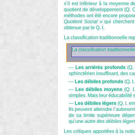
s’il est inférieur à la moyenne d
quotient de développement (Q. O
méthodes ont été encore proposée
Quotient Social
» qui cherchent 
obtenue par le Q. I.
La classification traditionnelle re
La classification traditionnelle
—
Les arriérés profonds
(Q. 
sphinctérien insuffisant, des ca
—
Les débiles profonds
(Q. I
—
Les débiles moyens
(Q. I
simples. Mais leur éducabilité 
—
Les débiles légers
(Q. I. en
Ils peuvent atteindre l’autonomi
de sa limite supérieure dépen
qu’une autre des
débiles léger
Les critiques apportées à la not