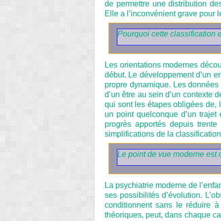
de permettre une distribution de
Elle a l’inconvénient grave pour 
Pourquoi cette classification e
Les orientations modernes découl
début. Le développement d’un enf
propre dynamique. Les données or
d’un être au sein d’un contexte d
qui sont les étapes obligées de, 
un point quelconque d’un trajet
progrès apportés depuis trente
simplifications de la classification
Le point de vue moderne est 
La psychiatrie moderne de l’enfan
ses possibilités d’évolution. L’
conditionnent sans le réduire à
théoriques, peut, dans chaque cas