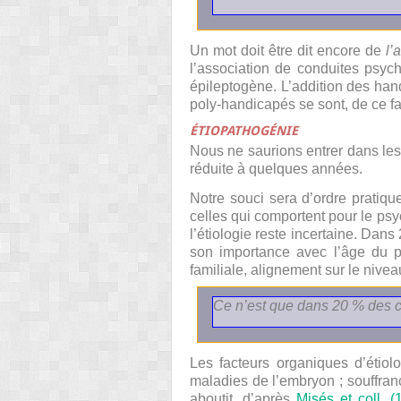
Un mot doit être dit encore de
l’
l’association de conduites psych
épileptogène. L’addition des hand
poly-handicapés se sont, de ce fai
ÉTIOPATHOGÉNIE
Nous ne saurions entrer dans les 
réduite à quelques années.
Notre souci sera d’ordre pratiqu
celles qui comportent pour le psy
l’étiologie reste incertaine. Dan
son importance avec l’âge du pat
familiale, alignement sur le nivea
Ce n’est que dans 20 % des ca
Les facteurs organiques d’étiol
maladies de l’embryon ; souffranc
aboutit, d’après
Misés et coll. (