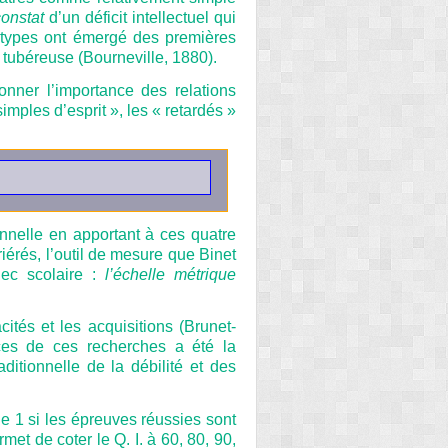
constat
d’un déficit intellectuel qui
s types ont émergé des premières
 tubéreuse (Bourneville, 1880).
nner l’importance des relations
imples d’esprit », les « retardés »
ionnelle en apportant à ces quatre
iérés, l’outil de mesure que Binet
hec scolaire :
l’échelle métrique
tés et les acquisitions (Brunet-
ces de ces recherches a été la
aditionnelle de la débilité et des
t de 1 si les épreuves réussies sont
met de coter le Q. I. à 60, 80, 90,