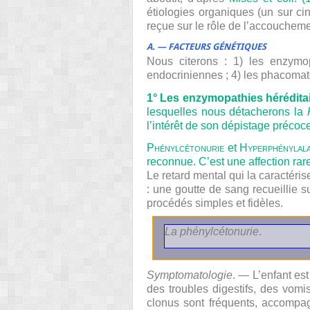
étiologies organiques (un sur ci
reçue sur le rôle de l’accoucheme
A. — FACTEURS GÉNÉTIQUES
Nous citerons : 1) les enzymop
endocriniennes ; 4) les phacomat
1° Les enzymopathies hérédita
lesquelles nous détacherons la
l’intérêt de son dépistage préco
P
hénylcétonurie
et H
yperphénylala
reconnue. C’est une affection rar
Le retard mental qui la caractéri
: une goutte de sang recueillie su
procédés simples et fidèles.
La phénylcétonurie
.
Symptomatologie
. — L’enfant es
des troubles digestifs, des vomi
clonus sont fréquents, accompagn