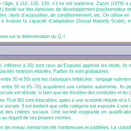
e l’âge, à 110, 120, 130, s’il lui est supérieur. Zazzo (1979) a
.) fondé sur des épreuves de développement psychomoteur et d
s : tests d’acquisition, de conditionnement, etc. On utilise e
à évaluer la capacité d’adaptation (Social Maturity Scale), e
pose sur la détermination du Q. I.
.
I. inférieur à 30) sont ceux qu’Esquirol appelait les idiots. Ils
pacités motrices réduites. Parfois ils sont grabataires.
. entre 30 et 50) sont les classiques imbéciles : langage rudimenta
. entre 50 et 65–70) acquièrent une certaine autonomie. Ils 
sociale est réduite, si bien que les troubles des conduites et du
tre 70 et 80) sont éducables, aptes à une scolarité réduite et à 
e sociale. Il est évident que cette catégorie est exposée à une c
d des critères sociaux. Une société exigeante en qualificatio
s
au regard de ses propres normes.
ion de
niveau mental
ont été nombreuses et justifiées. La classif