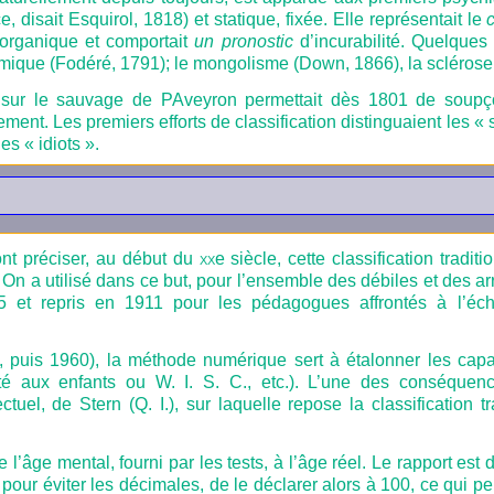
 disait Esquirol, 1818) et statique, fixée. Elle représentait le
s organique et comportait
un pronostic
d’incurabilité. Quelque
émique (Fodéré, 1791); le mongolisme (Down, 1866), la sclérose
d sur le sauvage de PAveyron permettait dès 1801 de soupço
ent. Les premiers efforts de classification distinguaient les « s
s « idiots ».
nt préciser, au début du
xx
e
siècle, cette classification tradit
n a utilisé dans ce but, pour l’ensemble des débiles et des arr
 et repris en 1911 pour les pédagogues affrontés à l’éc
 puis 1960), la méthode numérique sert à étalonner les capaci
té aux enfants ou W. I. S. C., etc.). L’une des conséquen
ctuel, de Stern (Q. I.), sur laquelle repose la classification tr
de l’âge mental, fourni par les tests, à l’âge réel. Le rapport es
 pour éviter les décimales, de le déclarer alors à 100, ce qui per