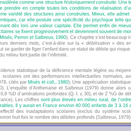
 considérée comme une structure
historiquement construite
. Une t
 prendre en compte toutes les conditions de réalisation d’une
ême variété des structures ainsi construites. Mieux, elle admet
tiques, car elle postule une spécificité du psychique telle qu
enant dès lors une valeur capitale. Elle permet enfin de mieu
ficitaires se fixent progressivement et deviennent souvent de moi
Misés, Perron et Salbreux, 1980
). Ce chapitre s’est beaucoup i
leurs derniers mots, c’est-à-dire sur la «
débilisation
» des enf
ut se garder de figer l’enfant dans un statut de débile qui risque
u milieu font partie de l’infirmité.
 l’incidence statistique de la déficience mentale légère ou mo
 scolaires ont des performances intellectuelles normales, a
78, cités par
Misés et coll., 1980
). Une appréciation statistiqu
 50). L’enquête d’Anthenaise et Salbreux (1979) donne alors
e 0,9 %
D
d’arriérations profondes (Q. I. ≤ 30), et de 2 %
G
de déb
rance). Les chiffres
sont plus élevés en milieu rural, de l’ord
ables. Il y aurait en France environ 40 000 enfants de 3 à 16 
L’effectif des inadaptations scolaires (exclus du système sco
iron huit fois le nombre des débiles profonds (Salbreux, 1979)