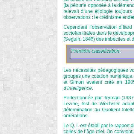
(la pénurie opposée à la démence,
relevait d’une étiologie toujour
observations : le crétinisme end
Cependant l’observation d’Itar
sociofamiliales dans le développem
(Seguin, 1846) des imbéciles et de
Première classification
.
Les nécessités pédagogiques vo
groupes une cotation numérique. O
et Simon avaient créé en 1905
d’intelligence
.
Perfectionnée par Terman (1937,
Lezine, test de Wechsler adap
détermination du Quotient Intelle
arriérations.
Le Q. I. est établi par le rapport 
celles de l’âge réel. On convient,