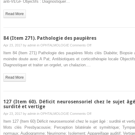
anti-VEGF Objectifs : Diagnostiquer…
Diabète
sucré
Read More
de
types
1
et
84 (Item 271). Pathologie des paupières
2
on
Apr 23, 2017 by
admin
in
OPHTALMOLOGIE
Comments Off
de
84
Item 84 (Item 271) Pathologie des paupières Mots clés Diabète; Biopsie 
l’enfant
(Item
moindre doute avec A Pat; Antibiotiques et corticothérapie locale Objectifs
et
271).
Diagnostiquer et traiter un orgelet, un chalazion….
de
Pathologie
l’adulte.
des
Read More
Complications
paupières
127 (Item 60). Déficit neurosensoriel chez le sujet âgé
surdité et vertige
on
Apr 23, 2017 by
admin
in
OPHTALMOLOGIE
Comments Off
127
Item 127 (Item 60) Déficit neurosensoriel chez le sujet âgé : surdité et verti
(Item
Mots clés Presbyacousie; Perception bilatérale et symétrique; Tympa
60).
normaux; Audiogramme; Neurinome; Isolement; Appareillage auditif; Vertige