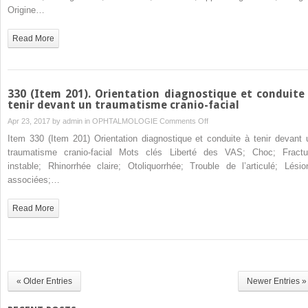
Déficit
Origine…
neurosensoriel
chez
Read More
le
sujet
âgé
:
330 (Item 201). Orientation diagnostique et conduite
surdité
tenir devant un traumatisme cranio-facial
et
on
Apr 23, 2017 by
admin
in
OPHTALMOLOGIE
Comments Off
vertige
330
Item 330 (Item 201) Orientation diagnostique et conduite à tenir devant 
(Item
traumatisme cranio-facial Mots clés Liberté des VAS; Choc; Fractu
201).
instable; Rhinorrhée claire; Otoliquorrhée; Trouble de l’articulé; Lésio
Orientation
associées;…
diagnostique
et
Read More
conduite
à
tenir
devant
un
« Older Entries
Newer Entries »
traumatisme
cranio-