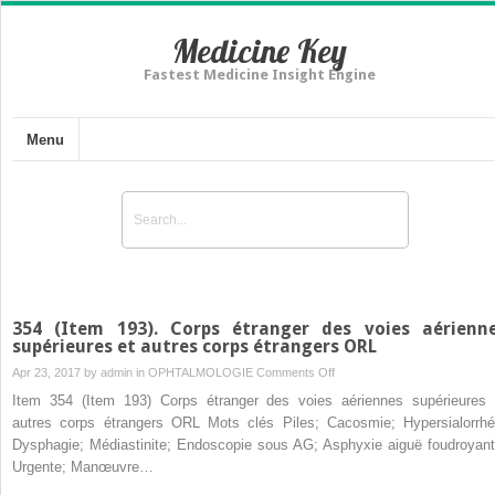
Medicine Key
Fastest Medicine Insight Engine
Menu
354 (Item 193). Corps étranger des voies aérienn
supérieures et autres corps étrangers ORL
on
Apr 23, 2017 by
admin
in
OPHTALMOLOGIE
Comments Off
354
Item 354 (Item 193) Corps étranger des voies aériennes supérieures 
(Item
autres corps étrangers ORL Mots clés Piles; Cacosmie; Hypersialorrhé
193).
Dysphagie; Médiastinite; Endoscopie sous AG; Asphyxie aiguë foudroyant
Corps
Urgente; Manœuvre…
étranger