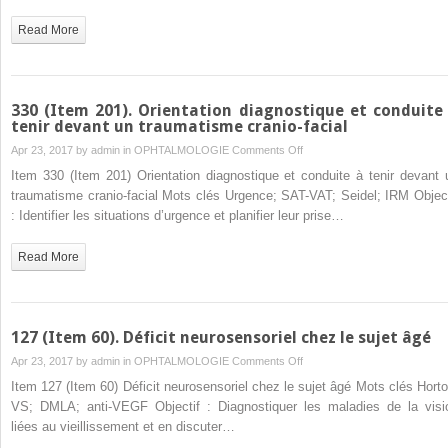
Read More
330 (Item 201). Orientation diagnostique et conduite
tenir devant un traumatisme cranio-facial
on
Apr 23, 2017 by
admin
in
OPHTALMOLOGIE
Comments Off
330
Item 330 (Item 201) Orientation diagnostique et conduite à tenir devant 
(Item
traumatisme cranio-facial Mots clés Urgence; SAT-VAT; Seidel; IRM Object
201).
: Identifier les situations d’urgence et planifier leur prise…
Orientation
diagnostique
Read More
et
conduite
à
tenir
127 (Item 60). Déficit neurosensoriel chez le sujet âgé
devant
on
Apr 23, 2017 by
admin
in
OPHTALMOLOGIE
Comments Off
un
127
Item 127 (Item 60) Déficit neurosensoriel chez le sujet âgé Mots clés Horto
traumatisme
(Item
VS; DMLA; anti-VEGF Objectif : Diagnostiquer les maladies de la visi
cranio-
60).
liées au vieillissement et en discuter…
facial
Déficit