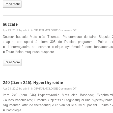
des
Read More
voies
aériennes
supérieures
et
buccale
autres
on
Apr 23, 2017 by
admin
in
OPHTALMOLOGIE
Comments Off
corps
buccale
Douleur buccale Mots clés Trismus; Panoramique dentaire; Biopsie 
étrangers
chapitre correspond à l’item 305 de l’ancien programme. Points cl
ORL
■ L’interrogatoire et l’examen clinique systématisé sont fondamentau
■ Toute lésion muqueuse suspecte…
Read More
240 (Item 246). Hyperthyroïdie
on
Apr 23, 2017 by
admin
in
OPHTALMOLOGIE
Comments Off
240
Item 240 (Item 246) Hyperthyroïdie Mots clés Basedow; Exophtalmi
(Item
Causes vasculaires; Tumeurs Objectifs : Diagnostiquer une hyperthyroïdie.
246).
Argumenter l’attitude thérapeutique et planifier le suivi du patient. Points cl
Hyperthyroïdie
■ Pathologie…