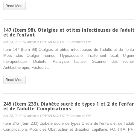
neurosensoriel
Read More
chez
le
sujet
âgé
147 (Item 98). Otalgies et otites infectieuses de l’adul
et de l’enfant
on
Apr 23, 2017 by
admin
in
OPHTALMOLOGIE
Comments Off
147
Item 147 (Item 98) Otalgies et otites infectieuses de l’adulte et de l’enfa
(Item
Mots clés Otalgie intense; Hypoacousie; Traitement local; Urgen
98).
thérapeutique; Diabète; Paralysie faciale; Scanner des rocher
Otalgies
Antibiothérapie; Facteurs…
et
otites
Read More
infectieuses
de
l’adulte
et
245 (Item 233). Diabète sucré de types 1 et 2 de l’enfa
de
et de l’adulte. Complications
l’enfant
on
Apr 23, 2017 by
admin
in
OPHTALMOLOGIE
Comments Off
245
Item 245 (Item 233) Diabète sucré de types 1 et 2 de l’enfant et de l’adult
(Item
Complications Mots clés Obstruction et dilatation capillaire; FO; HTA; PP
233).