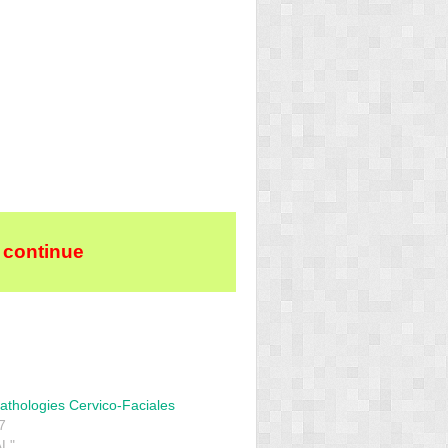
 continue
athologies Cervico-Faciales
7
L"