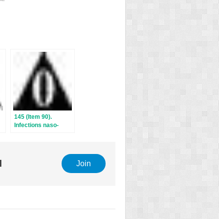
145 (Item 90).
Infections naso-
sinusiennes de
e.
l’adulte et de l’enfant
l
Join