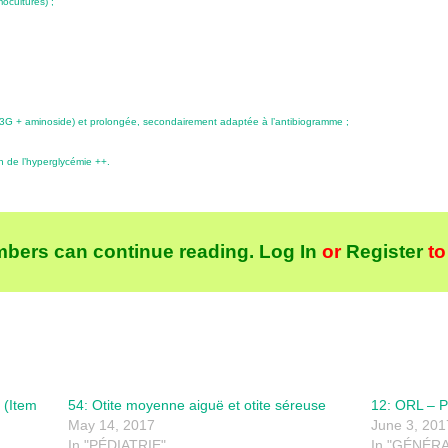
ocultures) ;
 + aminoside) et prolongée, secondairement adaptée à l’antibiogramme ;
on de l’hyperglycémie ++.
bers can continue reading.
Log In
or
Register
to
 (Item
54: Otite moyenne aiguë et otite séreuse
12: ORL – P
May 14, 2017
June 3, 201
In "PÉDIATRIE"
In "GÉNÉRA