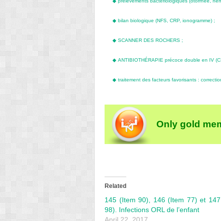
◆
prélèvements bactériologiques (otorrhée, hém
◆
bilan biologique (NFS, CRP, ionogramme) ;
◆
SCANNER DES ROCHERS ;
◆
ANTIBIOTHÉRAPIE précoce double en IV (C3G
◆
traitement des facteurs favorisants : correcti
Only gold mem
Related
145 (Item 90), 146 (Item 77) et 147
98). Infections ORL de l’enfant
April 22, 2017