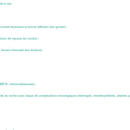
le à voir.
conduit favorisant la bonne diffusion des gouttes ;
picion de mycose du conduit ;
devant l’intensité des douleurs.
 DIABÈTE, immunodépression.
éite du rocher avec risque de complications neurologiques (méningite, thrombophlébite, atteint