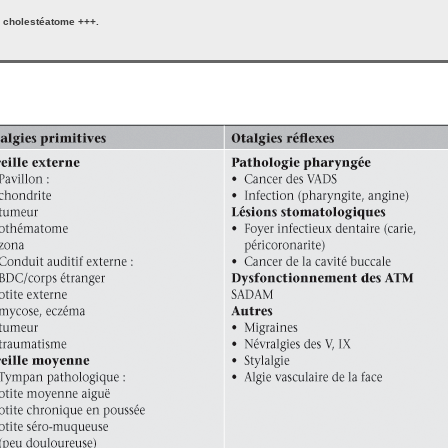
n cholestéatome +++.