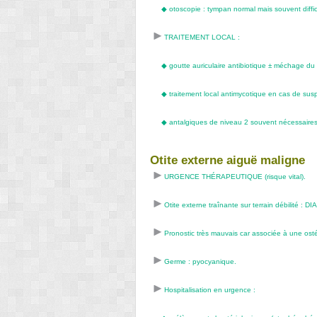
◆
otoscopie : tympan normal mais souvent diffici
TRAITEMENT LOCAL :
◆
goutte auriculaire antibiotique ± méchage du 
◆
traitement local antimycotique en cas de sus
◆
antalgiques de niveau 2 souvent nécessaires 
Otite externe aiguë maligne
URGENCE THÉRAPEUTIQUE (risque vital).
Otite externe traînante sur terrain débilité :
Pronostic très mauvais car associée à une ost
Germe : pyocyanique.
Hospitalisation en urgence :