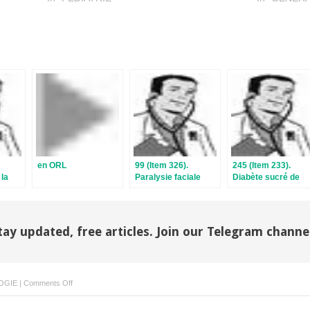
en ORL
99 (Item 326).
245 (Item 233).
 la
Paralysie faciale
Diabète sucré de
nie
périphérique
types 1 et 2 de
l’enfant et de l’adult
Complications
tay updated, free articles. Join our Telegram channe
on
OGIE
|
Comments Off
147
(Item