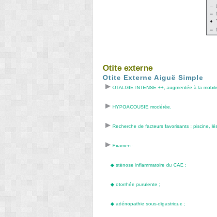
Otite externe
Otite Externe Aiguë Simple
OTALGIE INTENSE ++, augmentée à la mobilisati
HYPOACOUSIE modérée.
Recherche de facteurs favorisants : piscine, l
Examen :
◆
sténose inflammatoire du CAE ;
◆
otorrhée purulente ;
◆
adénopathie sous-digastrique ;