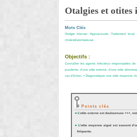
Otalgies et otites 
Mots Clés
Otalgie intense; Hypoacousie; Traitement local
cholestéatomateuse
Objectifs :
Connaître les agents infectieux responsables de 
purulente, d’une otite externe, d’une otite séromu
cas d’échec. • Diagnostiquer une otite moyenne 
Points clés
■
L’otite externe est douloureuse +++, not
■
L’otite moyenne aiguë est souvent d’or
fréquents.