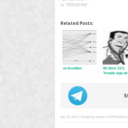
In "PÉDIATRIE"
Related Posts:
un brouillon
86 (Item 337).
Trouble aigu de
parole. Dyspho
S
Apr 23, 2017 | Posted by
admin
in
OPHTALMOL