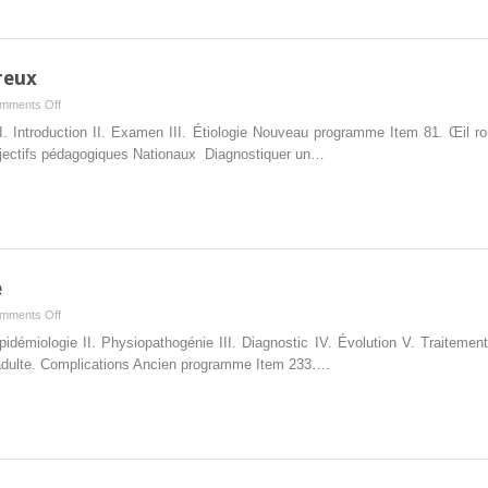
reux
on
mments Off
15.
 I. Introduction II. Examen III. Étiologie Nouveau programme Item 81. Œil 
Œil
bjectifs pédagogiques Nationaux Diagnostiquer un…
rouge
et/ou
douloureux
e
on
mments Off
16.
Épidémiologie II. Physiopathogénie III. Diagnostic IV. Évolution V. Traite
Rétinopathie
 l’adulte. Complications Ancien programme Item 233….
diabétique