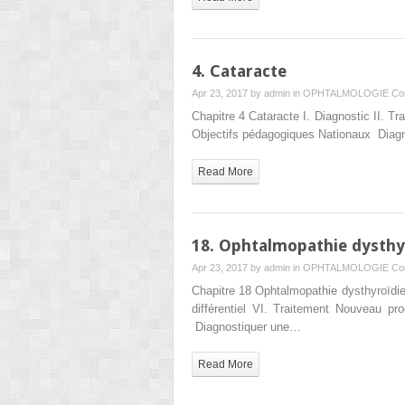
4. Cataracte
Apr 23, 2017 by
admin
in
OPHTALMOLOGIE
Co
Chapitre 4 Cataracte I. Diagnostic II. 
Objectifs pédagogiques Nationaux Diagno
Read More
18. Ophtalmopathie dysthy
Apr 23, 2017 by
admin
in
OPHTALMOLOGIE
Co
Chapitre 18 Ophtalmopathie dysthyroïdien
différentiel VI. Traitement Nouveau p
Diagnostiquer une…
Read More