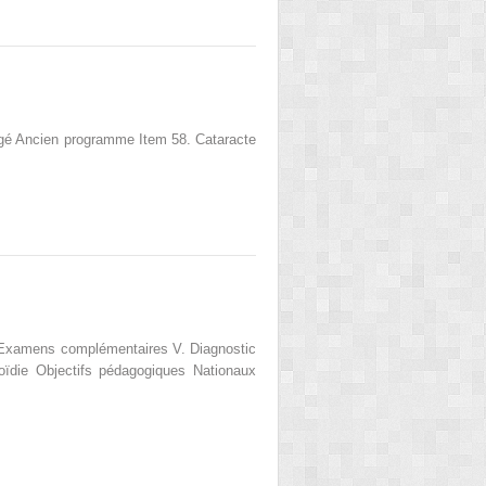
 âgé Ancien programme Item 58. Cataracte
IV. Examens complémentaires V. Diagnostic
oïdie Objectifs pédagogiques Nationaux