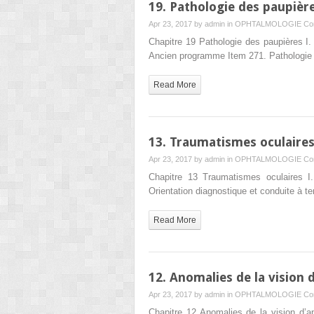
19. Pathologie des paupièr
Apr 23, 2017 by
admin
in
OPHTALMOLOGIE
Co
Chapitre 19 Pathologie des paupières I
Ancien programme Item 271. Pathologie 
Read More
13. Traumatismes oculaire
Apr 23, 2017 by
admin
in
OPHTALMOLOGIE
Co
Chapitre 13 Traumatismes oculaires I
Orientation diagnostique et conduite à 
Read More
12. Anomalies de la vision 
Apr 23, 2017 by
admin
in
OPHTALMOLOGIE
Co
Chapitre 12 Anomalies de la vision d’ap