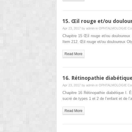
15. Œil rouge et/ou doulou
Apr 23, 2017 by
admin
in
OPHTALMOLOGIE
Co
Chapitre 15 Œil rouge et/ou douloureux
Item 212. Œil rouge et/ou douloureux O
Read More
16. Rétinopathie diabétiqu
Apr 23, 2017 by
admin
in
OPHTALMOLOGIE
Co
Chapitre 16 Rétinopathie diabétique I. 
sucré de types 1 et 2 de l’enfant et de
Read More