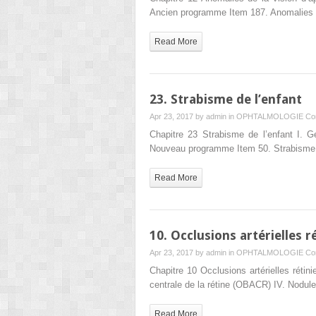
Ancien programme Item 187. Anomalies de
Read More
23. Strabisme de l’enfant
Apr 23, 2017 by
admin
in
OPHTALMOLOGIE
Co
Chapitre 23 Strabisme de l’enfant I. G
Nouveau programme Item 50. Strabisme 
Read More
10. Occlusions artérielles r
Apr 23, 2017 by
admin
in
OPHTALMOLOGIE
Co
Chapitre 10 Occlusions artérielles rétin
centrale de la rétine (OBACR) IV. Nod
Read More