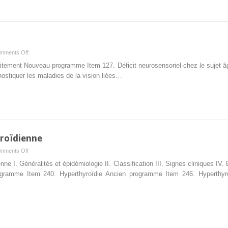
on
mments Off
4.
Traitement Nouveau programme Item 127. Déficit neurosensoriel chez le sujet
Cataracte
stiquer les maladies de la vision liées…
roïdienne
on
mments Off
18.
ne I. Généralités et épidémiologie II. Classification III. Signes cliniques 
Ophtalmopathie
rogramme Item 240. Hyperthyroïdie Ancien programme Item 246. Hyperthyr
dysthyroïdienne