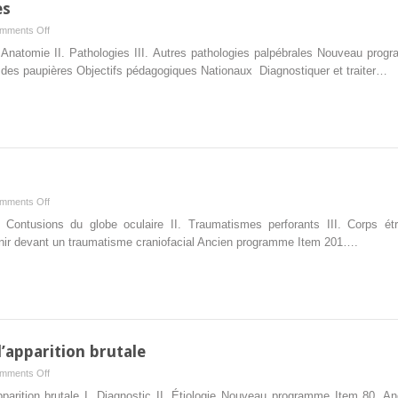
es
on
mments Off
19.
. Anatomie II. Pathologies III. Autres pathologies palpébrales Nouveau prog
Pathologie
des paupières Objectifs pédagogiques Nationaux Diagnostiquer et traiter…
des
paupières
s
on
mments Off
13.
. Contusions du globe oculaire II. Traumatismes perforants III. Corps 
Traumatismes
tenir devant un traumatisme craniofacial Ancien programme Item 201….
oculaires
d’apparition brutale
on
mments Off
12.
parition brutale I. Diagnostic II. Étiologie Nouveau programme Item 80. Ano