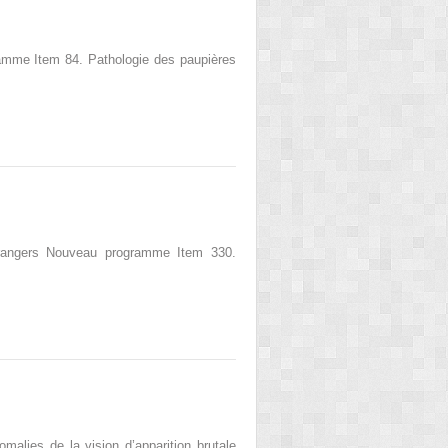
ramme Item 84. Pathologie des paupières
étrangers Nouveau programme Item 330.
malies de la vision d’apparition brutale