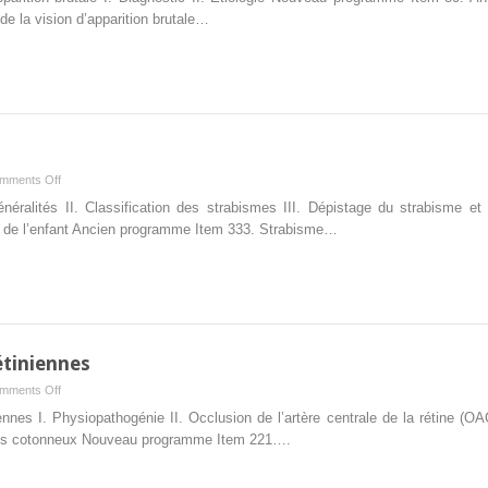
Anomalies
 la vision d’apparition brutale…
de
la
vision
d’apparition
brutale
on
mments Off
23.
énéralités II. Classification des strabismes III. Dépistage du strabisme et
Strabisme
de l’enfant Ancien programme Item 333. Strabisme…
de
l’enfant
étiniennes
on
mments Off
10.
iennes I. Physiopathogénie II. Occlusion de l’artère centrale de la rétine (OA
Occlusions
ules cotonneux Nouveau programme Item 221….
artérielles
rétiniennes