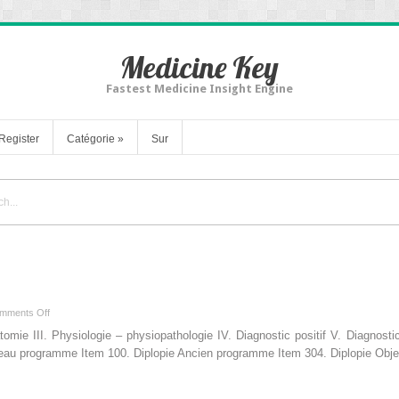
Medicine Key
Fastest Medicine Insight Engine
Register
Catégorie
»
Sur
on
mments Off
22.
atomie III. Physiologie – physiopathologie IV. Diagnostic positif V. Diagnosti
Diplopie
ouveau programme Item 100. Diplopie Ancien programme Item 304. Diplopie Ob