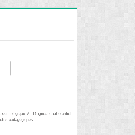
c sémiologique VI. Diagnostic différentiel
jectifs pédagogiques…