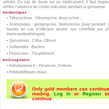
utilisés. En cas de doute sur un médicament, il faut toujou
vérifier l’absence de contre-indication pendant la grossesse.
Antibiotiques
• Tétracyclines : Vibramycine, doxycycline…
• Aminosides : gentamycine,
Netromicine
(sauf pendant 
heures en cas d’infection sévère non contrôlée par u
mono-antibiothérapie).
• Quinolones :
Ciflox
,
Oflocet
.
• Sulfamides :
Bactrim
.
• Phénicoles :
Thiophénicol
.
Anticoagulants
• Antivitamines K :
Previscan
,
Sintrom
.
• Antidiabétiques oraux.
Only gold members can continu
reading.
Log In
or
Register
t
continue