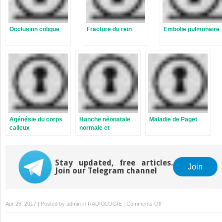
Occlusion colique
Fracture du rein
Embolie pulmonaire
Agénésie du corps
Hanche néonatale
Maladie de Paget
calleux
normale et
pathologique
Stay updated, free articles.
Join
Join our Telegram channel
on
Apr 26, 2017 | Posted by
admin
in
RADIOLOGIE
|
Comments Off
Ostéosarcome