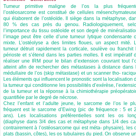
Tumeur primitive maligne de l’os la plus fréquent
l’ostéosarcome est constitué de cellules mésenchymateus
qui élaborent de l’ostéoïde. Il siège dans la métaphyse, da
80 % des cas près du genou. Radiologiquement, sel
l’importance du tissu ostéoïde et son degré de minéralisatio
l’image peut être celle d’une tumeur lytique condensante 
mixte. L’ostéolyse a des limites floues, un aspect mité. 
tumeur détruit rapidement la corticale, soulève ou franchit 
périoste et s’étend dans les parties molles. Il est impératif 
réaliser une IRM pour le bilan d’extension couvrant tout l’
atteint afin de rechercher des métastases à distance dans 
médullaire de l’os (skip métastase) et un scanner tho- raciqu
Les éléments qui influencent le pronostic sont la localisation 
la tumeur qui conditionne les possibilités d’exérèse, l’extensi
de la tumeur et la réponse à la chimiothérapie préopératoi
quantifiée par le degré de nécrose.
Chez l’enfant et l’adulte jeune, le sarcome de l’os le pl
fréquent est le sarcome d’Ewing (pic de fréquence : 5 et 
ans). Les localisations préférentielles sont les os lon
(diaphyse dans 3/4 des cas et métaphyse dans 1/4 des ca
contrairement à l’ostéosarcome qui est méta- physaire), les 
plats (bassin, côtes), les os tubulaires du pied. On observe u