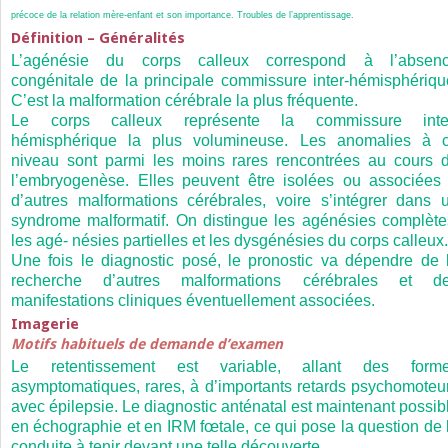
précoce de la relation mère-enfant et son importance. Troubles de l’apprentissage.
Définition – Généralités
L’agénésie du corps calleux correspond à l’absen
congénitale de la principale commissure inter-hémisphériqu
C’est la malformation cérébrale la plus fréquente.
Le corps calleux représente la commissure inte
hémisphérique la plus volumineuse. Les anomalies à 
niveau sont parmi les moins rares rencontrées au cours 
l’embryogenèse. Elles peuvent être isolées ou associées
d’autres malformations cérébrales, voire s’intégrer dans 
syndrome malformatif. On distingue les agénésies complète
les agé- nésies partielles et les dysgénésies du corps calleux.
Une fois le diagnostic posé, le pronostic va dépendre de 
recherche d’autres malformations cérébrales et d
manifestations cliniques éventuellement associées.
Imagerie
Motifs habituels de demande d’examen
Le retentissement est variable, allant des form
asymptomatiques, rares, à d’importants retards psychomoteu
avec épilepsie. Le diagnostic anténatal est maintenant possib
en échographie et en IRM fœtale, ce qui pose la question de 
conduite à tenir devant une telle découverte.