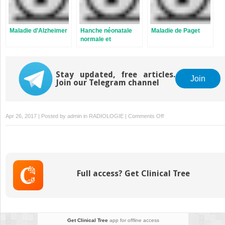
Maladie d’Alzheimer
Hanche néonatale
Maladie de Paget
normale et
pathologique
Stay updated, free articles.
Join
Join our Telegram channel
on
Apr 26, 2017 | Posted by
admin
in
RADIOLOGIE
|
Comments Off
Agénésie
du
corps
calleux
Full access? Get Clinical Tree
Get Clinical Tree
app for offline access