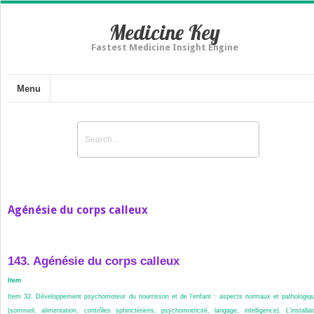
Medicine Key
Fastest Medicine Insight Engine
Menu
Agénésie du corps calleux
143. Agénésie du corps calleux
Item
Item 32. Développement psychomoteur du nourrisson et de l’enfant : aspects normaux et pathologiq
(sommeil, alimentation, contrôles sphinctériens, psychomotricité, langage, intelligence). L’installat