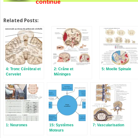
continue
Related Posts:
4: Tronc Cérébral et
2: Crâne et
5: Moelle Spinale
Cervelet
Méninges
1: Neurones
15: Systèmes
7: Vascularisation
Moteurs