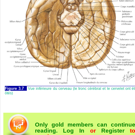
Figure 3.7
Vue inférieure du cerveau (le tronc cérébral et le cervelet ont é
ôtés)
Only gold members can continu
reading.
Log In
or
Register
t