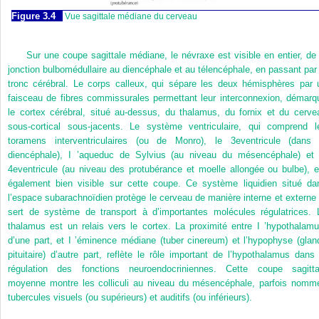
Figure 3.4
Vue sagittale médiane du cerveau
Sur une coupe sagittale médiane, le névraxe est visible en entier, de 
jonction bulbomédullaire au diencéphale et au télencéphale, en passant par 
tronc cérébral. Le corps calleux, qui sépare les deux hémisphères par 
faisceau de fibres commissurales permettant leur interconnexion, démarq
le cortex cérébral, situé au-dessus, du thalamus, du fornix et du cerve
sous-cortical sous-jacents. Le système ventriculaire, qui comprend l
toramens interventriculaires (ou de Monro), le 3
e
ventricule (dans 
diencéphale), I ’aqueduc de Sylvius (au niveau du mésencéphale) et 
4
e
ventricule (au niveau des protubérance et moelle allongée ou bulbe), e
également bien visible sur cette coupe. Ce système liquidien situé da
l’espace subarachnoïdien protège le cerveau de manière interne et externe 
sert de système de transport à d’importantes molécules régulatrices. 
thalamus est un relais vers le cortex. La proximité entre I ’hypothalamu
d’une part, et I ’éminence médiane (tuber cinereum) et l’hypophyse (glan
pituitaire) d’autre part, reflète le rôle important de l’hypothalamus dans 
régulation des fonctions neuroendocriniennes. Cette coupe sagitta
moyenne montre les colliculi au niveau du mésencéphale, parfois nomm
tubercules visuels (ou supérieurs) et auditifs (ou inférieurs).