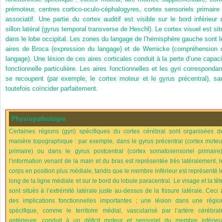
prémoteur, centres cortico-oculo-céphalogyres, cortex sensoriels primaire 
associatif. Une partie du cortex auditif est visible sur le bord inférieur 
sillon latéral (gyrus temporal transverse de Heschl). Le cortex visuel est sit
dans le lobe occipital. Les zones du langage de l’hémisphère gauche sont l
aires de Broca (expression du langage) et de Wernicke (compréhension 
langage). Une lésion de ces aires corticales conduit à la perte d’une capaci
fonctionnelle particulière. Les aires fonctionnelles et les gyri correspondan
se recoupent (par exemple, le cortex moteur et le gyrus précentral), sa
toutefois coïncider parfaitement.
Physiopathologie
Certaines régions (gyri) spécifiques du cortex cérébral sont organisées d
manière topographique : par exemple, dans le gyrus précentral (cortex moteu
primaire) ou dans le gyrus postcentral (cortex somatosensoriel primaire)
l’information venant de la main et du bras est représentée très latéralement, l
corps en position plus médiale, tandis que le membre inférieur est représenté l
long de la ligne médiale et sur le bord du lobule paracentral. Le visage et la têt
sont situés à l’extrémité latérale juste au-dessus de la fissure latérale. Ceci 
des implications fonctionnelles importantes ; une lésion dans une régio
spécifique, comme le territoire médial, vascularisé par l’artère cérébral
antérieure, conduit à un déficit moteur et sensoriel du membre inférieu