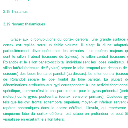
3.18
Thalamus
3.19
Noyaux thalamiques
Grâce aux circonvolutions du cortex cérébral, une grande surface 
cortex est repliée sous un faible volume. Il s’agit là d’une adaptati
particulièrement développée chez les primates. Les repères majeurs q
sont le sillon I atéral (scissure de Sylvius), le sillon central (scissure 
Rolando) et le sillon pariéto-occipital individualisent les lobes cérébraux. 
sillon latéral (scissure de Sylvius) sépare le lobe temporal (en dessous de 
scissure) des lobes frontal et pariétal (au-dessus). Le sillon central (scissu
de Rolando) sépare le lobe frontal du lobe pariétal. La plupart d
dénominations attribuées aux gyri correspondent à une activité fonctionnel
spécifique, comme c’est le cas par exemple pour le gyrus précentral (cort
moteur) ou le gyrus postcentral (cortex sensoriel primaire). Quelques gyr
tels que les gyri frontal et temporal supérieur, moyen et inférieur servent 
repères anatomiques dans le cortex cérébral. L’insula, qui représente 
cinquième lobe du cortex cérébral, est située en profondeur et peut êt
visualisée en écartant le sillon latéral.