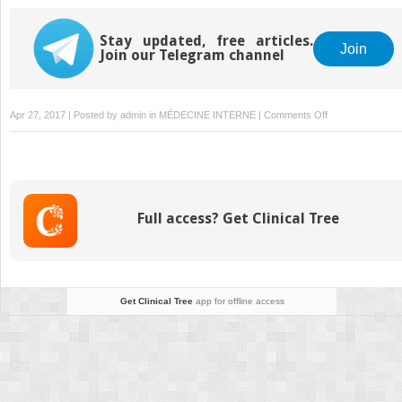
Stay updated, free articles.
Join
Join our Telegram channel
on
Apr 27, 2017 | Posted by
admin
in
MÉDECINE INTERNE
|
Comments Off
3:
Cerveau
Full access? Get Clinical Tree
Get Clinical Tree
app for offline access