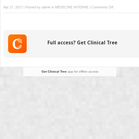
on
Apr 27, 2017 | Posted by
admin
in
MÉDECINE INTERNE
|
Comments Off
5:
Moelle
Spinale
Full access? Get Clinical Tree
Get Clinical Tree
app for offline access