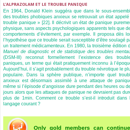
L’ALPRAZOLAM ET LE TROUBLE PANIQUE
En 1964, Donald Klein suggéra que dans le sous-ensemb
des troubles phobiques anxieux se retrouvait un état appelé
trouble panique » [22]. Il décrivit un état de panique pureme
physique, sans aspects psychologiques apparents tels que d
comportements d’évitement, par exemple. Il proposa dès lo
l’hypothèse que ce trouble serait susceptible d’être soulagé p
un traitement médicamenteux. En 1980, la troisième édition 
Manuel de diagnostic et de statistique des troubles menta
(DSM-III) reconnut formellement l’existence des troubl
paniques, un terme qui était pratiquement inconnu à l’époqu
Aujourd’hui, il s’agit probablement du trouble névrotique le pl
populaire. Dans la sphère publique, n’importe quel troub
anxieux est désormais assimilé à une attaque de paniqu
même si l’épisode d’angoisse dure pendant des heures ou d
jours alors que les attaques de panique ne devraient pas dur
plus de 1
min. Comment ce trouble s’est-il introduit dans 
langage courant ?
Only gold members can continu