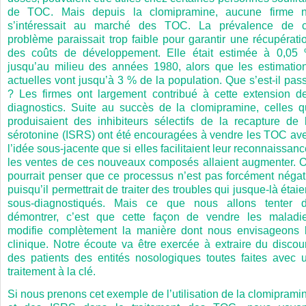
de TOC. Mais depuis la clomipramine, aucune firme 
s’intéressait au marché des TOC. La prévalence de 
problème paraissait trop faible pour garantir une récupérati
des coûts de développement. Elle était estimée à 0,05
jusqu’au milieu des années 1980, alors que les estimatio
actuelles vont jusqu’à 3 % de la population. Que s’est-il pas
? Les firmes ont largement contribué à cette extension d
diagnostics. Suite au succès de la clomipramine, celles q
produisaient des inhibiteurs sélectifs de la recapture de 
sérotonine (ISRS) ont été encouragées à vendre les TOC av
l’idée sous-jacente que si elles facilitaient leur reconnaissanc
les ventes de ces nouveaux composés allaient augmenter. 
pourrait penser que ce processus n’est pas forcément négati
puisqu’il permettrait de traiter des troubles qui jusque-là étaie
sous-diagnostiqués. Mais ce que nous allons tenter 
démontrer, c’est que cette façon de vendre les maladi
modifie complètement la manière dont nous envisageons 
clinique. Notre écoute va être exercée à extraire du discou
des patients des entités nosologiques toutes faites avec 
traitement à la clé.
Si nous prenons cet exemple de l’utilisation de la clomiprami