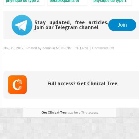
physique de type 2
bêtabloquants et
physique de type 1
l’anxiété
Stay updated, free articles.
Join
Join our Telegram channel
on
Nov 19, 2017 | Posted by
admin
in
MÉDECINE INTERNE
|
Comments Off
29.
La
commercialisati
des
désordres
Full access? Get Clinical Tree
psychiatriques
Get Clinical Tree
app for offline access