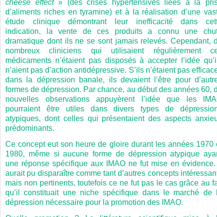
cheese effect
» (des crises hypertensives liées à la pri
d’aliments riches en tyramine) et à la réalisation d’une vas
étude clinique démontrant leur inefficacité dans cet
indication, la vente de ces produits a connu une chu
dramatique dont ils ne se sont jamais relevés. Cependant, 
nombreux cliniciens qui utilisaient régulièrement c
médicaments n’étaient pas disposés à accepter l’idée qu’i
n’aient pas d’action antidépressive. S’ils n’étaient pas efficac
dans la dépression banale, ils devaient l’être pour d’autr
formes de dépression. Par chance, au début des années 60, 
nouvelles observations appuyèrent l’idée que les IM
pourraient être utiles dans divers types de dépressio
atypiques, dont celles qui présentaient des aspects anxie
prédominants.
Ce concept eut son heure de gloire durant les années 1970 
1980, même si aucune forme de dépression atypique aya
une réponse spécifique aux IMAO ne fut mise en évidence. 
aurait pu disparaître comme tant d’autres concepts intéressan
mais non pertinents, toutefois ce ne fut pas le cas grâce au fa
qu’il constituait une niche spécifique dans le marché de 
dépression nécessaire pour la promotion des IMAO.