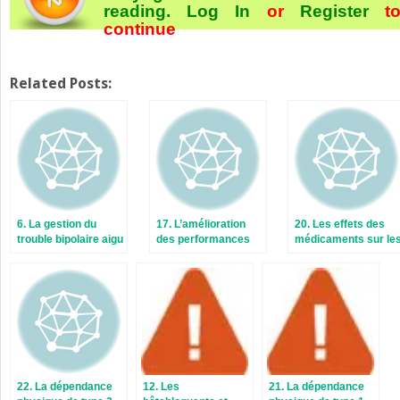
reading.
Log In
or
Register
t
continue
Related Posts:
6. La gestion du
17. L’amélioration
20. Les effets des
trouble bipolaire aigu
des performances
médicaments sur le
cognitives dans les
différents aspects
démences
des fonctions
sexuelles
22. La dépendance
12. Les
21. La dépendance