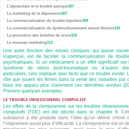
L’alprazolam et le trouble panique
307
Le marketing de la dépression
307
La commercialisation du trouble bipolaire
309
La commercialisation du dysfonctionnement sexuel féminin
310
La promotion des échelles de score
310
Le nouveau marketing
312
Une autre fonction des essais cliniques, qui passe souve
inaperçue, est de faciliter la commercialisation de troubl
psychiatriques. Si un médicament a un effet significatif sur 
syndrome de stress post-traumatique ou d’autres éta
particuliers, cela implique ipso facto que ce trouble existe. 
rôle que jouent les firmes dans la vente des maladies par 
biais est apparu plus clairement ces dernières années [20
Prenons quelques exemples.
LE TROUBLE OBSESSIONNEL COMPULSIF
Les effets de la clomipramine sur les troubles obsessionne
compulsifs (TOC) ont été décrits dans le
chapitre 9
. Cet
substance a été produite dans l’idée qu’un dérivé chloré 
l’imipramine aurait plus d’efficacité. La clomipramine est un d