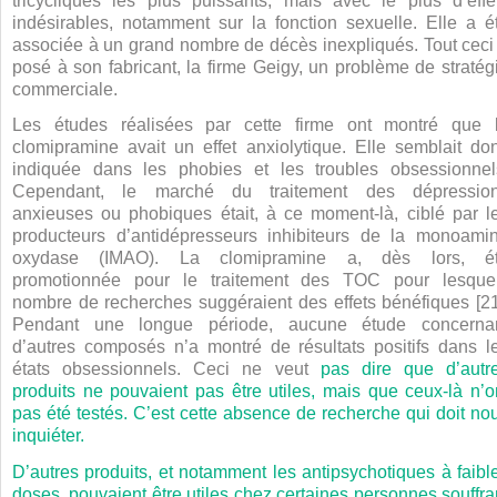
tricycliques les plus puissants, mais avec le plus d’effe
indésirables, notamment sur la fonction sexuelle. Elle a é
associée à un grand nombre de décès inexpliqués. Tout ceci
posé à son fabricant, la firme Geigy, un problème de stratég
commerciale.
Les études réalisées par cette firme ont montré que 
clomipramine avait un effet anxiolytique. Elle semblait do
indiquée dans les phobies et les troubles obsessionnel
Cependant, le marché du traitement des dépressio
anxieuses ou phobiques était, à ce moment-là, ciblé par l
producteurs d’antidépresseurs inhibiteurs de la monoami
oxydase (IMAO). La clomipramine a, dès lors, é
promotionnée pour le traitement des TOC pour lesque
nombre de recherches suggéraient des effets bénéfiques [21
Pendant une longue période, aucune étude concerna
d’autres composés n’a montré de résultats positifs dans l
états obsessionnels. Ceci ne veut
pas dire que d’autr
produits ne pouvaient pas être utiles, mais que ceux-là n’o
pas été testés. C’est cette absence de recherche qui doit no
inquiéter.
D’autres produits, et notamment les antipsychotiques à faibl
doses, pouvaient être utiles chez certaines personnes souffra