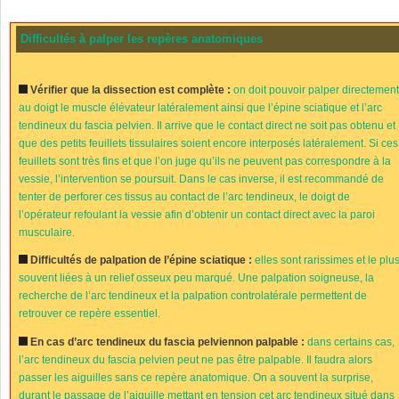
Difficultés à palper les repères anatomiques
Vérifier que la dissection est complète :
on doit pouvoir palper directemen
au doigt le muscle élévateur latéralement ainsi que l’épine sciatique et l’arc
tendineux du fascia pelvien. Il arrive que le contact direct ne soit pas obtenu et
que des petits feuillets tissulaires soient encore interposés latéralement. Si ces
feuillets sont très fins et que l’on juge qu’ils ne peuvent pas correspondre à la
vessie, l’intervention se poursuit. Dans le cas inverse, il est recommandé de
tenter de perforer ces tissus au contact de l’arc tendineux, le doigt de
l’opérateur refoulant la vessie afin d’obtenir un contact direct avec la paroi
musculaire.
Difficultés de palpation de l’épine sciatique :
elles sont rarissimes et le plu
souvent liées à un relief osseux peu marqué. Une palpation soigneuse, la
recherche de l’arc tendineux et la palpation controlatérale permettent de
retrouver ce repère essentiel.
En cas d’arc tendineux du fascia pelvien
non palpable :
dans certains cas,
l’arc tendineux du fascia pelvien peut ne pas être palpable. Il faudra alors
passer les aiguilles sans ce repère anatomique. On a souvent la surprise,
durant le passage de l’aiguille mettant en tension cet arc tendineux situé dans