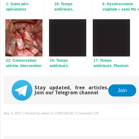
1: Soins péri-
16: Temps
6: Hystérectomie
opératoires
antérieurs.
vaginale « sans fils 
Suspension
paravaginale aux
arcs tendineux du
fascia pelvien
22: Conservation
15: Temps
17: Temps
utérine. Intervention
antérieurs.
antérieurs. Plastron
de Manchester et
Intervention de
artifice de Shirodkar
Campbell
Stay updated, free articles.
Join
Join our Telegram channel
on
May 4, 2017 | Posted by
admin
in
CHIRURGIE
|
Comments Off
23:
Cure
de
prolapsus