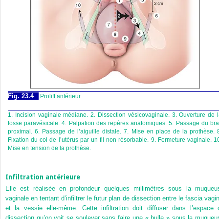
Fig. 23.4
Prolift antérieur.
1. Incision vaginale médiane. 2. Dissection vésicovaginale. 3. Ouverture de 
fosse paravésicale. 4. Palpation des repères anatomiques. 5. Passage du br
proximal. 6. Passage de l’aiguille distale. 7. Mise en place de la prothèse. 
Fixation du col de l’utérus par un fil non résorbable. 9. Fermeture vaginale. 1
Mise en tension de la prothèse.
Infiltration antérieure
Elle est réalisée en profondeur quelques millimètres sous la muqueu
vaginale en tentant d’infiltrer le futur plan de dissection entre le fascia vagi
et la vessie elle-même. Cette infiltration doit diffuser dans l’espace 
dissection qu’on voit se soulever sans faire une « bulle » sous la muqueu