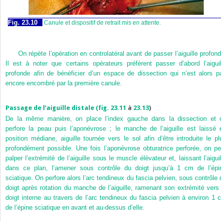
Fig. 23.10
Canule et dispositif de retrait mis en attente.
On répète l’opération en controlatéral avant de passer l’aiguille profond
Il est à noter que certains opérateurs préfèrent passer d’abord l’aiguil
profonde afin de bénéficier d’un espace de dissection qui n’est alors p
encore encombré par la première canule.
Passage de l’aiguille distale (
fig. 23.11
à
23.13
)
De la même manière, on place l’index gauche dans la dissection et 
perfore la peau puis l’aponévrose ; le manche de l’aiguille est laissé 
position médiane, aiguille tournée vers le sol afin d’être introduite le pl
profondément possible. Une fois l’aponévrose obturatrice perforée, on pe
palper l’extrémité de l’aiguille sous le muscle élévateur et, laissant l’aiguil
dans ce plan, l’amener sous contrôle du doigt jusqu’à 1 cm de l’épi
sciatique. On perfore alors l’arc tendineux du fascia pelvien, sous contrôle 
doigt après rotation du manche de l’aiguille, ramenant son extrémité vers 
doigt interne au travers de l’arc tendineux du fascia pelvien à environ 1 
de l’épine sciatique en avant et au-dessus d’elle.