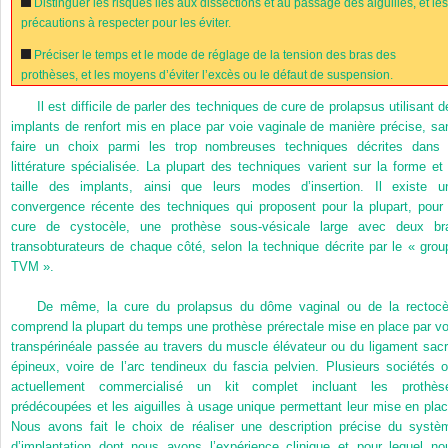
Distinguer les risques liés aux dissections et au passage des aiguilles, et le
précautions à respecter pour les éviter.
Préciser le temps et le mode de réglage de la tension des bras des
prothèses, et les moyens d’éviter l’excès ou le défaut de suspension.
Il est difficile de parler des techniques de cure de prolapsus utilisant d
implants de renfort mis en place par voie vaginale de manière précise, sa
faire un choix parmi les trop nombreuses techniques décrites dans 
littérature spécialisée. La plupart des techniques varient sur la forme et 
taille des implants, ainsi que leurs modes d’insertion. Il existe u
convergence récente des techniques qui proposent pour la plupart, pour 
cure de cystocèle
, une prothèse sous-vésicale large avec deux br
transobturateurs
de chaque côté, selon la technique décrite par le « grou
TVM ».
De même, la cure du prolapsus du dôme vaginal ou de la rectocè
comprend la plupart du temps une prothèse prérectale mise en place par vo
transpérinéale passée au travers du muscle élévateur ou du ligament sacr
épineux, voire de l’arc tendineux du fascia pelvien. Plusieurs sociétés o
actuellement commercialisé un kit complet incluant les prothès
prédécoupées et les aiguilles à usage unique permettant leur mise en plac
Nous avons fait le choix de réaliser une description précise du systè
d’implantation dont nous avons l’expérience clinique et pour lequel no