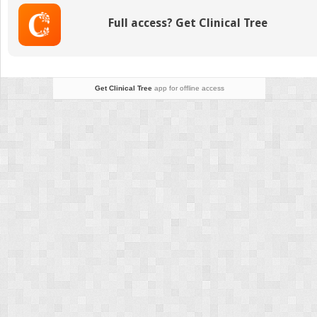
génitaux
Full access? Get Clinical Tree
par
voie
vaginale
avec
implants
Get Clinical Tree
app for offline access
de
renfort
synthétiques