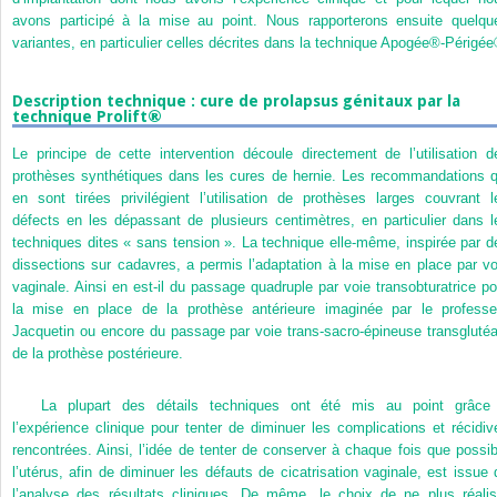
avons participé à la mise au point. Nous rapporterons ensuite quelqu
variantes, en particulier celles décrites dans la technique Apogée®-Périgée
Description technique : cure de prolapsus génitaux par la
technique Prolift®
Le principe de cette intervention découle directement de l’utilisation d
prothèses synthétiques dans les cures de hernie. Les recommandations q
en sont tirées privilégient l’utilisation de prothèses larges couvrant l
défects en les dépassant de plusieurs centimètres, en particulier dans l
techniques dites « sans tension ». La technique elle-même, inspirée par d
dissections sur cadavres, a permis l’adaptation à la mise en place par vo
vaginale. Ainsi en est-il du passage quadruple par voie transobturatrice po
la mise en place de la prothèse antérieure imaginée par le professe
Jacquetin ou encore du passage par voie trans-sacro-épineuse transglutéa
de la prothèse postérieure.
La plupart des détails techniques ont été mis au point grâce
l’expérience clinique pour tenter de diminuer les complications et récidiv
rencontrées. Ainsi, l’idée de tenter de conserver à chaque fois que possib
l’utérus, afin de diminuer les défauts de cicatrisation vaginale, est issue 
l’analyse des résultats cliniques. De même, le choix de ne plus réalis