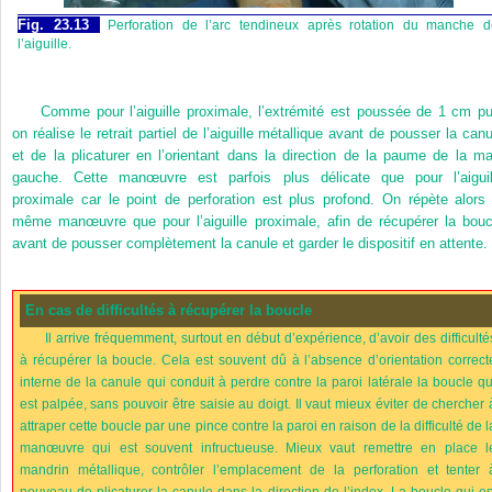
Fig. 23.13
Perforation de l’arc tendineux après rotation du manche d
l’aiguille.
Comme pour l’aiguille proximale, l’extrémité est poussée de 1 cm pu
on réalise le retrait partiel de l’aiguille métallique avant de pousser la canu
et de la plicaturer en l’orientant dans la direction de la paume de la ma
gauche. Cette manœuvre est parfois plus délicate que pour l’aiguil
proximale car le point de perforation est plus profond. On répète alors 
même manœuvre que pour l’aiguille proximale, afin de récupérer la bouc
avant de pousser complètement la canule et garder le dispositif en attente.
En cas de difficultés à récupérer la boucle
Il arrive fréquemment, surtout en début d’expérience, d’avoir des difficulté
à récupérer la boucle. Cela est souvent dû à l’absence d’orientation correct
interne de la canule qui conduit à perdre contre la paroi latérale la boucle qu
est palpée, sans pouvoir être saisie au doigt. Il vaut mieux éviter de chercher 
attraper cette boucle par une pince contre la paroi en raison de la difficulté de l
manœuvre qui est souvent infructueuse. Mieux vaut remettre en place l
mandrin métallique, contrôler l’emplacement de la perforation et tenter 
nouveau de plicaturer la canule dans la direction de l’index. La boucle qui es