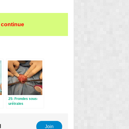
 continue
25: Frondes sous-
urétrales
transobturatrices et
non transfixiantes
l
Join