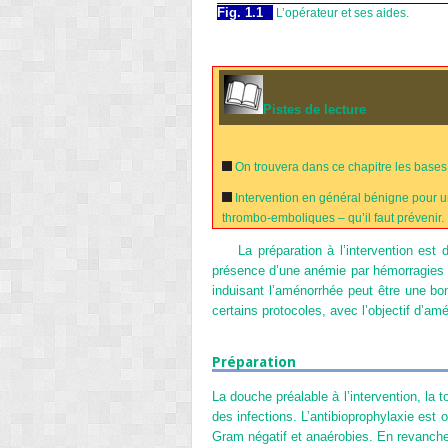
Fig. 1.1
L’opérateur et ses aides.
Pistes de lecture
On trouvera dans ce chapitre les bases
Intervention en général bénigne pour un
thrombo-emboliques – qu’il faut prévenir.
La préparation à l’intervention est
présence d’une anémie par hémorragies gé
induisant l’aménorrhée peut être une bon
certains protocoles, avec l’objectif d’amél
Préparation
La douche préalable à l’intervention, la 
des infections. L’antibioprophylaxie est 
Gram négatif et anaérobies. En revanche,