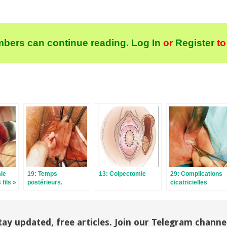
bers can continue reading.
Log In
or
Register
to
ie
19: Temps
13: Colpectomie
29: Complications
fils »
postérieurs.
cicatricielles
Myorraphie des
élévateurs
tay updated, free articles. Join our Telegram channe