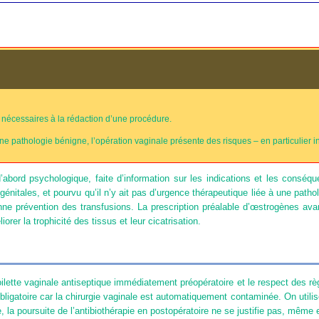
 nécessaires à la rédaction d’une procédure.
e pathologie bénigne, l’opération vaginale présente des risques – en particulier i
 d’abord psychologique, faite d’information sur les indications et les conséq
nitales, et pourvu qu’il n’y ait pas d’urgence thérapeutique liée à une patho
ne prévention des transfusions. La prescription préalable d’œstrogènes avant
iorer la trophicité des tissus et leur cicatrisation.
toilette vaginale antiseptique immédiatement préopératoire et le respect des règ
obligatoire car la chirurgie vaginale est automatiquement contaminée. On utilis
 la poursuite de l’antibiothérapie en postopératoire ne se justifie pas, même