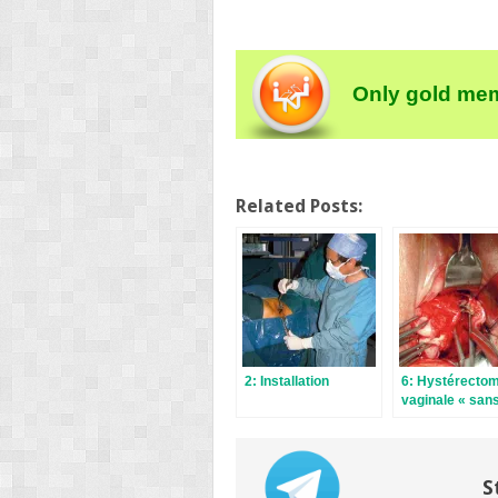
Only gold mem
Related Posts:
2: Installation
6: Hystérectom
vaginale « sans 
S