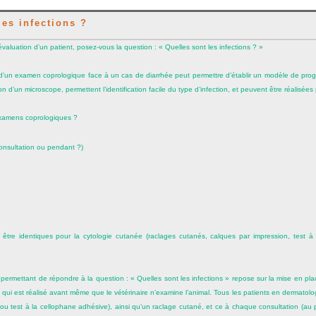
es infections ?
luation d’un patient, posez-vous la question : « Quelles sont les infections ? »
 d’un examen coprologique face à un cas de diarrhée peut permettre d’établir un modèle de progr
on d’un microscope, permettent l’identification facile du type d’infection, et peuvent être réalisées
 examens coprologiques ?
consultation ou pendant ?)
être identiques pour la cytologie cutanée (raclages cutanés, calques par impression, test à
permettant de répondre à la question : « Quelles sont les infections » repose sur la mise en pla
 qui est réalisé avant même que le vétérinaire n’examine l’animal. Tous les patients en dermatol
n ou test à la cellophane adhésive), ainsi qu’un raclage cutané, et ce à chaque consultation (au