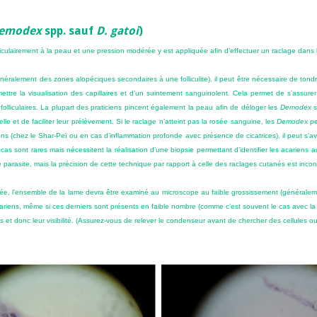
emodex
spp. sauf
D. gatoi
)
ulairement à la peau et une pression modérée y est appliquée afin d’effectuer un raclage dans l
généralement des zones alopéciques secondaires à une folliculite), il peut être nécessaire de ton
mettre la visualisation des capillaires et d’un suintement sanguinolent. Cela permet de s’assur
folliculaires. La plupart des praticiens pincent également la peau afin de déloger les
Demodex
s
le et de faciliter leur prélèvement. Si le raclage n’atteint pas la rosée sanguine, les
Demodex
pe
ons (chez le Shar-Peï ou en cas d’inflammation profonde avec présence de cicatrices), il peut s’a
 cas sont rares mais nécessitent la réalisation d’une biopsie permettant d’identifier les acariens au
 parasite, mais la précision de cette technique par rapport à celle des raclages cutanés est inco
sée, l’ensemble de la lame devra être examiné au microscope au faible grossissement (généraleme
s acariens, même si ces derniers sont présents en faible nombre (comme c’est souvent le cas avec la 
s et donc leur visibilité. (Assurez-vous de relever le condenseur avant de chercher des cellules o