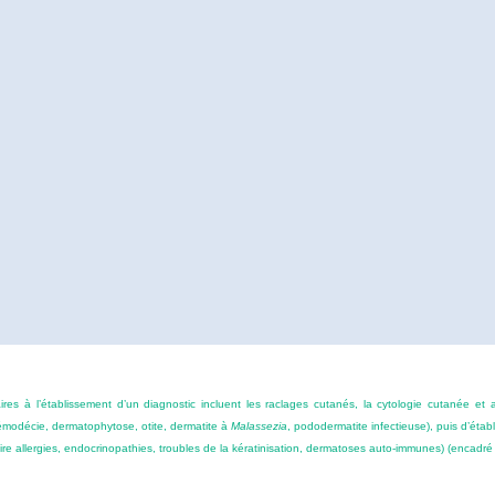
 à l’établissement d’un diagnostic incluent les raclages cutanés, la cytologie cutanée et auri
émodécie, dermatophytose, otite, dermatite à
Malassezia
, pododermatite infectieuse), puis d’établ
dire allergies, endocrinopathies, troubles de la kératinisation, dermatoses auto-immunes) (
encadré