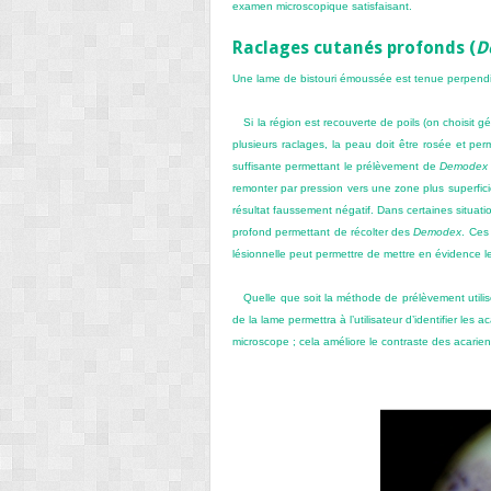
examen microscopique satisfaisant.
Raclages cutanés profonds (
D
Une lame de bistouri émoussée est tenue perpendic
Si la région est recouverte de poils (on choisit 
plusieurs raclages, la peau doit être rosée et per
suffisante permettant le prélèvement de
Demodex
remonter par pression vers une zone plus superficiel
résultat faussement négatif. Dans certaines situati
profond permettant de récolter des
Demodex
. Ces
lésionnelle peut permettre de mettre en évidence le
Quelle que soit la méthode de prélèvement utili
de la lame permettra à l’utilisateur d’identifier le
microscope ; cela améliore le contraste des acarien