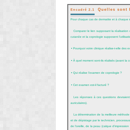
Quelles sont l
Encadré 2.1
Pour chaque cas de dermatite et à chaque éva
Comparer le lien supposant la réalisation
cutanée et la coprologie supposent l’utilisati
•
Pourquoi votre clinique réalise-t-elle des
•
À quel moment sont-ils réalisés (avant la 
•
Qui réalise l’examen de coprologie ?
•
Cet examen est-il facturé ?
Les réponses à ces questions devraient 
auriculaires).
La détermination de la meilleure méthode 
et de dépistage par le technicien, processus
de l’oreille, de la peau (calque d’impressio