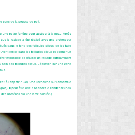
e sens de la pousse du poil.
dre une petite fenêtre pour accéder à la peau. Après
er que le raclage a été réalisé avec une profondeur
itués dans le fond des follicules pileux, de les faire
uvent rester dans les follicules pileux et donner un
vérer impossible de réaliser un raclage suffisamment
 sein des follicules pileux. L’épilation sur une zone
nnue.
nt à l’objectif × 10). Une recherche sur l’ensemble
gale). Il peut être utile d’abaisser le condenseur du
u des bactéries sur une lame colorée.)