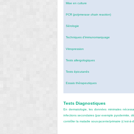
Mise en culture
PCR (
polymerase chain reaction
)
Sérologie
Techniques d’immunomarquage
Vitropression
Tests allergologiques
Tests épicutanés
Essais thérapeutiques
Tests Diagnostiques
En dermatologie, les données minimales nécessaires
infections secondaires (par exemple pyodermite, d
contrôler la maladie sous-jacente/primaire (c’est-à-