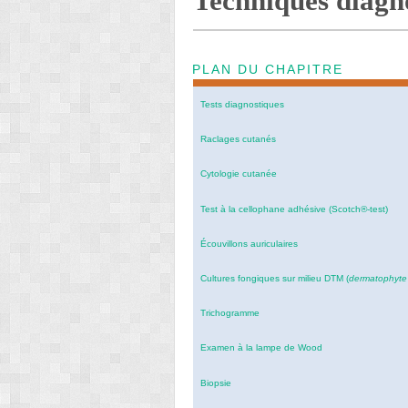
Techniques diagn
PLAN DU CHAPITRE
Tests diagnostiques
Raclages cutanés
Cytologie cutanée
Test à la cellophane adhésive (Scotch®-test)
Écouvillons auriculaires
Cultures fongiques sur milieu DTM (
dermatophyte
Trichogramme
Examen à la lampe de Wood
Biopsie