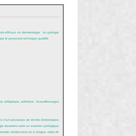
ès efficace en dermatologie : la cytologie
 par le personnel technique qualifié.
 la cellophane adhésive, écouvillonnages
ce d’un processus de récolte d’information
ogie devraient subir un examen cytologique
 premier rendez-vous et à chaque visite de