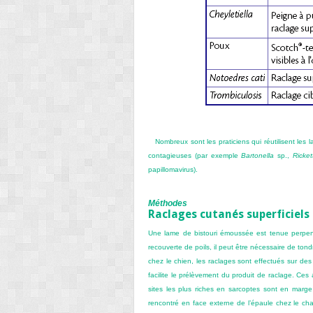
Nombreux sont les praticiens qui réutilisent les 
contagieuses (par exemple
Bartonella
sp.,
Ricket
papillomavirus).
Méthodes
Raclages cutanés superficiels 
Une lame de bistouri émoussée est tenue perpend
recouverte de poils, il peut être nécessaire de to
chez le chien, les raclages sont effectués sur des 
facilite le prélèvement du produit de raclage. Ces
sites les plus riches en sarcoptes sont en marg
rencontré en face externe de l’épaule chez le cha