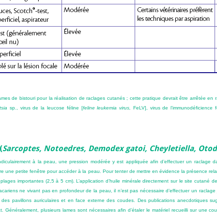
lames de bistouri pour la réalisation de raclages cutanés ; cette pratique devrait être arrêtée e
tsia
sp., virus de la leucose féline [
feline leukemia virus,
FeLV], virus de l’immunodéficience f
(
Sarcoptes, Notoedres, Demodex gatoi, Cheyletiella, Oto
iculairement à la peau, une pression modérée y est appliquée afin d’effectuer un raclage dan
ndre une petite fenêtre pour accéder à la peau. Pour tenter de mettre en évidence la présence rel
plages importantes (2,5 à 5 cm). L’application d’huile minérale directement sur le site cutané de
 acariens ne vivant pas en profondeur de la peau, il n’est pas nécessaire d’effectuer un raclage
e des pavillons auriculaires et en face externe des coudes. Des publications anecdotiques 
t. Généralement, plusieurs lames sont nécessaires afin d’étaler le matériel recueilli sur une c