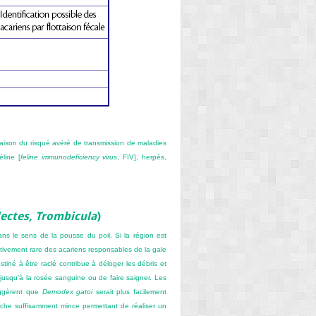
n raison du risqué avéré de transmission de maladies
éline [
feline immunodeficiency virus
, FIV], herpès,
dectes, Trombicula
)
s le sens de la pousse du poil. Si la région est
ativement rare des acariens responsables de la gale
stiné à être raclé contribue à déloger les débris et
 jusqu’à la rosée sanguine ou de faire saigner. Les
suggèrent que
Demodex gatoi
serait plus facilement
ouche suffisamment mince permettant de réaliser un