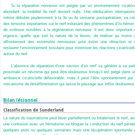
Si la réparation nerveuse est piégée par un environnement cicatrici
abondant, la mobilité du nerf devient nulle. Une rééducation intempestiv
même débutée prudemment à la 3
e
ou 4
e
semaine postopératoire, va cré
des tensions importantes sur le nerf induisant des phénomènes d’ischémie 
de sclérose nuisibles à la régénération nerveuse. Il est donc important 
urgence, quelle que soit la nature de la lésion, de réaliser au moins 
affrontement des extrémités nerveuses pour éviter une rétraction et 
restaurer l’environnement tissulaire pour minimiser les réactions cicatriciell
autour du nerf.
L’absence de réparation d’une section d’un nerf va générer à sa part
proximale un névrome qui peut être douloureux lorsqu’il est piégé dans u
ambiance cicatricielle défavorable, mais il peut l’être spontanément par 
mécanisme de désafférentation qui laisse le passage aux influx douloureux
Bilan lésionnel
Classification de Sunderland
La nature du traumatisme peut léser partiellement ou totalement le nerf, ain
une contusion avec un hématome va bloquer la conduction du nerf penda
quelques jours ou quelques semaines mais une récupération spontanée 