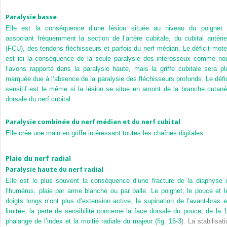
Paralysie basse
Elle est la conséquence d’une lésion située au niveau du poignet 
associant fréquemment la section de l’artère cubitale, du cubital antérie
(FCU), des tendons fléchisseurs et parfois du nerf médian. Le déficit mote
est ici la conséquence de la seule paralysie des interosseux comme no
l’avons rapporté dans la paralysie haute, mais la griffe cubitale sera pl
marquée due à l’absence de la paralysie des fléchisseurs profonds. Le défic
sensitif est le même si la lésion se situe en amont de la branche cutané
dorsale du nerf cubital.
Paralysie combinée du nerf médian et du nerf cubital
Elle crée une main en griffe intéressant toutes les chaînes digitales.
Plaie du nerf radial
Paralysie haute du nerf radial
Elle est le plus souvent la conséquence d’une fracture de la diaphyse 
l’humérus, plaie par arme blanche ou par balle. Le poignet, le pouce et l
doigts longs n’ont plus d’extension active, la supination de l’avant-bras e
limitée, la perte de sensibilité concerne la face dorsale du pouce, de la 1
phalange de l’index et la moitié radiale du majeur (
fig. 16-3
). La stabilisat