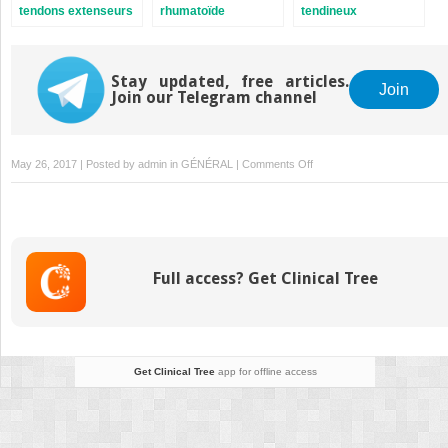
tendons extenseurs
rhumatoïde
tendineux
Stay updated, free articles.
Join
Join our Telegram channel
on
May 26, 2017 | Posted by
admin
in
GÉNÉRAL
|
Comments Off
16:
Plaies
des
nerfs
et
Full access? Get Clinical Tree
rééducation
de
la
sensibilité
Get Clinical Tree
app for offline access