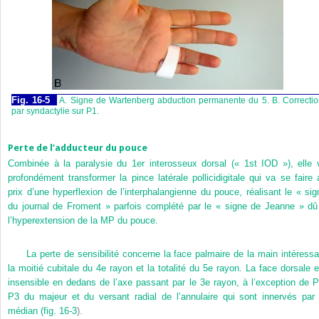
Fig. 16-5
A. Signe de Wartenberg abduction permanente du 5. B. Correcti
par syndactylie sur P1.
Perte de l’adducteur du pouce
Combinée à la paralysie du 1
er
interosseux dorsal (« 1st IOD »), elle 
profondément transformer la pince latérale pollicidigitale qui va se faire 
prix d’une hyperflexion de l’interphalangienne du pouce, réalisant le « sig
du journal de Froment » parfois complété par le « signe de Jeanne » dû
l’hyperextension de la MP du pouce.
La perte de sensibilité concerne la face palmaire de la main intéressa
la moitié cubitale du 4
e
rayon et la totalité du 5
e
rayon. La face dorsale e
insensible en dedans de l’axe passant par le 3
e
rayon, à l’exception de P
P3 du majeur et du versant radial de l’annulaire qui sont innervés par 
médian (
fig. 16-3
).