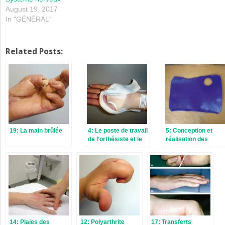
August 19, 2017
In "GÉNÉRAL"
Related Posts:
19: La main brûlée
4: Le poste de travail
5: Conception et
de l’orthésiste et le
réalisation des
choix des matériaux
orthèses: quelques
conseils pratiques
14: Plaies des
12: Polyarthrite
17: Transferts