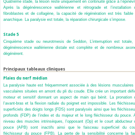
Quatrième stade, la lésion reste uniquement en continuité grâce à l’épinèvr
Après la dégénérescence wallérienne et rétrograde et l’installation 
fibroblastes et de collagène, la capacité de régénération est très faible 
anarchique. La paralysie est totale, la réparation chirurgicale s’impose.
Stade 5
Cinquième stade ou neurotmesis de Seddon, L’interruption est totale, 
dégénérescence wallérienne distale est complète et de nombreux axon
dégénèrent.
Principaux tableaux cliniques
Plaies du nerf médian
La paralysie haute est fréquemment associée à des lésions musculaires 
vasculaires situées en amont du pli du coude. Elle crée un important défic
moteur et sensitif donnant un aspect de main qui bénit. La pronation 
l’avant-bras et la flexion radiale du poignet est impossible. Les fléchisseu
superficiels des doigts longs (FDS) sont paralysés ainsi que les fléchisseu
profonds (FDP) de l’index et du majeur et le long fléchisseur du pouce. 
niveau des muscles intrinsèques, l’opposant (Op) et le court abducteur 
pouce (APB) sont inactifs ainsi que le faisceau superficiel du cou
fléchisseur du pouce (FPB). La perte de la sensibilité concerne la fa