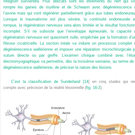
integrum surviendra. Plus délicats sont les étirements du nerf qui vo
rompre les gaines de myéline et de Schwann avec dégénérescence 
l’axone mais qui vont régénérer partiellement grâce aux tubes endoneurau
Lorsque le traumatisme est plus sévère, la continuité endoneurale e
rompue, la régénération nerveuse sera alors limitée et le résultat fonctionn
incomplet. S’il ne subsiste que l’enveloppe épineurale, la capacité 
régénération nerveuse est quasiment nulle, empêchée par la formation d’u
fibrose cicatricielle. La section totale va induire un processus complet 
dégénérescence wallérienne et imposer une réparation microchirurgicale p
suture directe ou par greffe. L’examen clinique combiné avec l’étu
électromyographique va permettre, dès la troisième semaine, au terme de 
dégénérescence wallérienne, de préciser la nature des lésions.
C’est la classification de Sunderland [
14
] en cinq stades qui re
compte avec précision de la réalité lésionnelle (
fig. 16-2
).