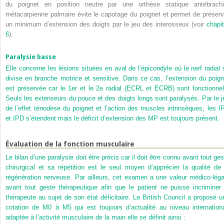
du poignet en position neutre par une orthèse statique antébrachi
métacarpienne palmaire évite le capotage du poignet et permet de préserv
un minimum d’extension des doigts par le jeu des interosseux (voir
chapit
6
).
Paralysie basse
Elle concerne les lésions situées en aval de l’épicondyle où le nerf radial 
divise en branche motrice et sensitive. Dans ce cas, l’extension du poign
est préservée car le 1
er
et le 2
e
radial (ECRL et ECRB) sont fonctionnel
Seuls les extenseurs du pouce et des doigts longs sont paralysés. Par le j
de l’effet ténodèse du poignet et l’action des muscles intrinsèques, les I
et IPD s’étendent mais le déficit d’extension des MP est toujours présent.
Évaluation de la fonction musculaire
Le bilan d’une paralysie doit être précis car il doit être connu avant tout ges
chirurgical et sa répétition est le seul moyen d’apprécier la qualité de 
régénération nerveuse. Par ailleurs, cet examen a une valeur médico-léga
avant tout geste thérapeutique afin que le patient ne puisse incriminer 
thérapeute au sujet de son état déficitaire. Le British Council a proposé u
cotation de M0 à M5 qui est toujours d’actualité au niveau internationa
adaptée à l’activité musculaire de la main elle se définit ainsi :