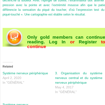
déclenche la douleur. Avec l’épingle de sûreté, l’examinateur doit alterner 
pression avec la pointe et avec l’extrémité mousse afin que le patie
différencie la sensation du piqué du toucher, d’où l’expression test du
piqué-touché ». Une cartographie est établie selon le résultat.
Only gold members can continu
reading.
Log In
or
Register
t
continue
Related
Système nerveux périphérique
3. Organisation du système
April 2, 2020
nerveux central et du système
In "GÉNÉRAL"
nerveux périphérique
May 4, 2017
In "GÉNÉRAL"
Système nerveux