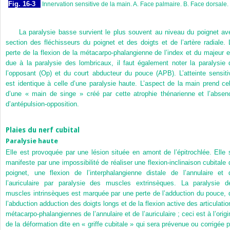
Fig. 16-3
Innervation sensitive de la main. A. Face palmaire. B. Face dorsale.
La paralysie basse survient le plus souvent au niveau du poignet av
section des fléchisseurs du poignet et des doigts et de l’artère radiale. 
perte de la flexion de la métacarpo-phalangienne de l’index et du majeur e
due à la paralysie des lombricaux, il faut également noter la paralysie 
l’opposant (Op) et du court abducteur du pouce (APB). L’atteinte sensiti
est identique à celle d’une paralysie haute. L’aspect de la main prend cel
d’une « main de singe » créé par cette atrophie thénarienne et l’absen
d’antépulsion-opposition.
Plaies du nerf cubital
Paralysie haute
Elle est provoquée par une lésion située en amont de l’épitrochlée. Elle 
manifeste par une impossibilité de réaliser une flexion-inclinaison cubitale 
poignet, une flexion de l’interphalangienne distale de l’annulaire et 
l’auriculaire par paralysie des muscles extrinsèques. La paralysie d
muscles intrinsèques est marquée par une perte de l’adduction du pouce, 
l’abduction adduction des doigts longs et de la flexion active des articulatio
métacarpo-phalangiennes de l’annulaire et de l’auriculaire ; ceci est à l’origi
de la déformation dite en « griffe cubitale
» qui sera prévenue ou corrigée p