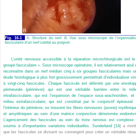
Fig. 16-1
A. Structure du nerf. B. Vue sous microscope de l’organisati
fasciculaire d’un nerf cubital au poignet.
L’unité nerveuse accessible à la réparation microchirurgicale est le
groupe fasciculaire ». Sous microscope opératoire, il est relativement aisé 
reconnaître dans un nerf médian cinq à six groupes fasciculaires mais u
étude histologique à plus fort grossissement permettrait d’individualiser vin
à vingt-cinq fascicules. Chaque fascicule est délimité par une envelop
périneurale (périnèvre) qui est une véritable barrière entre le mili
intrafasciculaire, qui est l’expansion de l’espace sous-arachnoïdien, et 
milieu extrafasciculaire, qui est constitué par le conjonctif épineural.
l’intérieur du périnèvre, se trouvent les fibres nerveuses (axone) myéliniqu
et amyéliniques au sein d’une matrice conjonctive dénommée endonèvr
L’agencement des fascicules au sein du tronc nerveux est complexe 
soumis à d’importantes variations individuelles. Sunderland [
14
] a mont
que les fascicules se divisent ou convergent pour créer un véritable rése