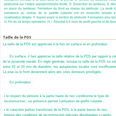
pédiculisé sur l’artère supratrochléaire droite. D. Dissection du lambeau. E. Mi
en place du lambeau. Fermeture du front au niveau du pédicule. La perte 
substance au niveau de la palette cutanée est en revanche laissée e
cicatrisation dirigée. F. Aspect avant la section du pédicule 3 semaines plus tar
G. Fin du 2
e
temps opératoire. H, I. Résultat à 6 mois de profil gauche et de face
Taille de la PDS
La taille de la PDS est appréciée à la fois en surface et en profondeur.
En surface, il faut apprécier la taille relative de la PDS par rapport à ce
de la pyramide nasale. En règle générale, lorsque la taille de la PDS se sit
entre 15 et 20 mm de diamètre, les autoplasties locales sont insuffisante
La joue ou le front deviennent alors des sites donneurs privilégiés.
En profondeur :
•
le respect du périoste à la partie haute du nez conditionne le type de
reconstruction ; sa présence permet l’utilisation de greffe cutanée ;
•
le caractère parfois transfixiant de la PDS, à la partie basse du nez,
impose des conditions de reconstruction précises développées ci-après.