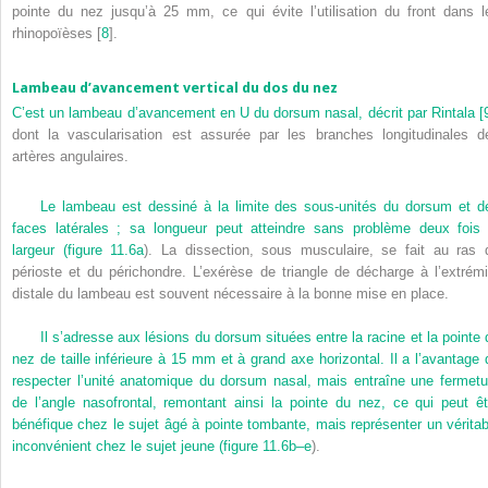
pointe du nez jusqu’à 25 mm, ce qui évite l’utilisation du front dans l
rhinopoïèses [
8
].
Lambeau d’avancement vertical du dos du nez
C’est un lambeau d’avancement en U du dorsum nasal, décrit par Rintala [
dont la vascularisation est assurée par les branches longitudinales d
artères angulaires.
Le lambeau est dessiné à la limite des sous-unités du dorsum et d
faces latérales ; sa longueur peut atteindre sans problème deux fois 
largeur (
figure 11.6a
). La dissection, sous musculaire, se fait au ras 
périoste et du périchondre. L’exérèse de triangle de décharge à l’extrémi
distale du lambeau est souvent nécessaire à la bonne mise en place.
Il s’adresse aux lésions du dorsum situées entre la racine et la pointe 
nez de taille inférieure à 15 mm et à grand axe horizontal. Il a l’avantage 
respecter l’unité anatomique du dorsum nasal, mais entraîne une fermetu
de l’angle nasofrontal, remontant ainsi la pointe du nez, ce qui peut êt
bénéfique chez le sujet âgé à pointe tombante, mais représenter un véritab
inconvénient chez le sujet jeune (
figure 11.6b–e
).