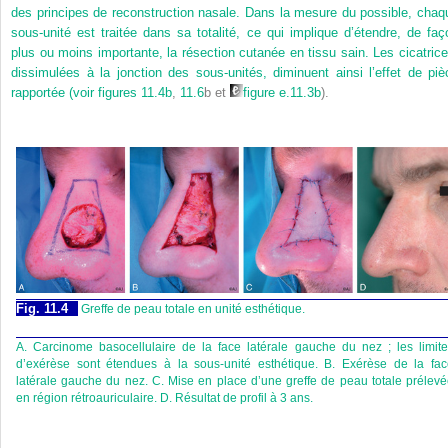
des principes de reconstruction nasale. Dans la mesure du possible, chaq
sous-unité est traitée dans sa totalité, ce qui implique d’étendre, de faç
plus ou moins importante, la résection cutanée en tissu sain. Les cicatrice
dissimulées à la jonction des sous-unités, diminuent ainsi l’effet de piè
rapportée (voir
figures 11.4b
,
11.6
b et
figure e.11.3b
).
Fig. 11.4
Greffe de peau totale en unité esthétique.
A. Carcinome basocellulaire de la face latérale gauche du nez ; les limit
d’exérèse sont étendues à la sous-unité esthétique. B. Exérèse de la fac
latérale gauche du nez. C. Mise en place d’une greffe de peau totale prélev
en région rétroauriculaire. D. Résultat de profil à 3 ans.