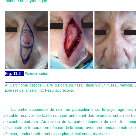
mouette ou asymétrique.
Fig. 11.2
Exérèse suture.
A. Carcinome basocellulaire du dorsum nasal, dessin d’un fuseau vertical. 
Exérèse de la lésion. C. Résultat précoce.
La partie supérieure du nez, en particulier chez le sujet âgé, est 
véritable réservoir de laxité cutanée autorisant des exérèses-suture de tail
souvent importante. Au niveau de la partie inférieure du nez, le manq
d’élasticité et le caractère sébacé de la peau, avec une tendance naturelle
déchirer, rendent cette technique plus difficilement réalisable.