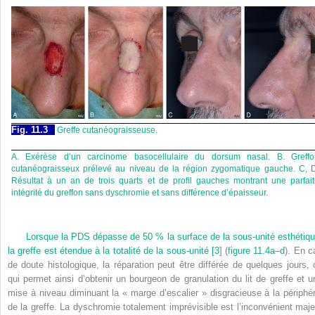
Fig. 11.3
Greffe cutanéograisseuse.
A. Exérèse d’un carcinome basocellulaire du dorsum nasal. B. Greffo
cutanéograisseux prélevé au niveau de la région zygomatique gauche. C, D
Résultat à un an de trois quarts et de profil gauches montrant une parfai
intégrité du greffon sans dyschromie et sans différence d’épaisseur.
Lorsque la PDS dépasse de 50 % la surface de la sous-unité esthétiqu
la greffe est étendue à la totalité de la sous-unité [
3
] (
figure 11.4a–d
). En c
de doute histologique, la réparation peut être différée de quelques jours, 
qui permet ainsi d’obtenir un bourgeon de granulation du lit de greffe et u
mise à niveau diminuant la « marge d’escalier » disgracieuse à la périphér
de la greffe. La dyschromie totalement imprévisible est l’inconvénient maje