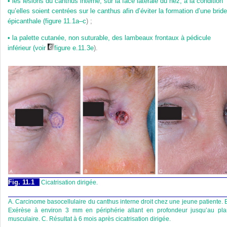
•
les lésions du canthus interne, sur la face latérale du nez, à la condition
qu’elles soient centrées sur le canthus afin d’éviter la formation d’une bride
épicanthale (
figure 11.1a–c
) ;
•
la palette cutanée, non suturable, des lambeaux frontaux à pédicule
inférieur (voir
figure e.11.3e
).
Fig. 11.1
Cicatrisation dirigée.
A. Carcinome basocellulaire du canthus interne droit chez une jeune patiente. 
Exérèse à environ 3 mm en périphérie allant en profondeur jusqu’au pla
musculaire. C. Résultat à 6 mois après cicatrisation dirigée.