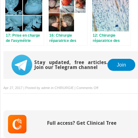
17: Prise en charge
16: Chirurgie
12: Chirurgie
de l’asymétrie
réparatrice des
réparatrice des
faciale
pertes de substance
paupières
du cuir chevelu
Stay updated, free articles.
Join
Join our Telegram channel
on
Apr 27, 2017 | Posted by
admin
in
CHIRURGIE
|
Comments Off
11:
Reconstructions
nasales
superficielles
Full access? Get Clinical Tree