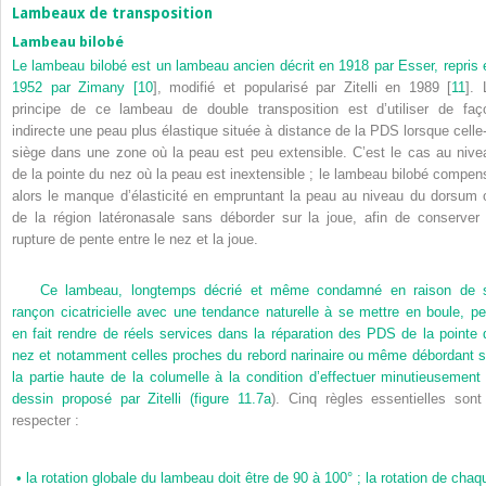
Lambeaux de transposition
Lambeau bilobé
Le lambeau bilobé est un lambeau ancien décrit en 1918 par Esser, repris 
1952 par Zimany [
10
], modifié et popularisé par Zitelli en 1989 [
11
]. 
principe de ce lambeau de double transposition est d’utiliser de faç
indirecte une peau plus élastique située à distance de la PDS lorsque celle-
siège dans une zone où la peau est peu extensible. C’est le cas au nive
de la pointe du nez où la peau est inextensible ; le lambeau bilobé compen
alors le manque d’élasticité en empruntant la peau au niveau du dorsum 
de la région latéronasale sans déborder sur la joue, afin de conserver 
rupture de pente entre le nez et la joue.
Ce lambeau, longtemps décrié et même condamné en raison de 
rançon cicatricielle avec une tendance naturelle à se mettre en boule, pe
en fait rendre de réels services dans la réparation des PDS de la pointe 
nez et notamment celles proches du rebord narinaire ou même débordant s
la partie haute de la columelle à la condition d’effectuer minutieusement 
dessin proposé par Zitelli (
figure 11.7a
). Cinq règles essentielles sont
respecter :
•
la rotation globale du lambeau doit être de 90 à 100° ; la rotation de chaq