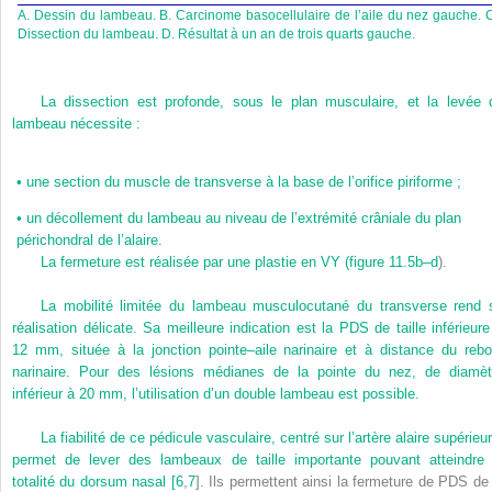
A. Dessin du lambeau. B. Carcinome basocellulaire de l’aile du nez gauche. 
Dissection du lambeau. D. Résultat à un an de trois quarts gauche.
La dissection est profonde, sous le plan musculaire, et la levée 
lambeau nécessite :
•
une section du muscle de transverse à la base de l’orifice piriforme ;
•
un décollement du lambeau au niveau de l’extrémité crâniale du plan
périchondral de l’alaire.
La fermeture est réalisée par une plastie en VY (
figure 11.5b–d
).
La mobilité limitée du lambeau musculocutané du transverse rend 
réalisation délicate. Sa meilleure indication est la PDS de taille inférieure
12 mm, située à la jonction pointe–aile narinaire et à distance du rebo
narinaire. Pour des lésions médianes de la pointe du nez, de diamèt
inférieur à 20 mm, l’utilisation d’un double lambeau est possible.
La fiabilité de ce pédicule vasculaire, centré sur l’artère alaire supérieu
permet de lever des lambeaux de taille importante pouvant atteindre 
totalité du dorsum nasal [
6
,
7
]. Ils permettent ainsi la fermeture de PDS de 