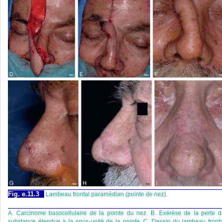
Fig. e.11.3
Lambeau frontal paramédian (pointe de nez).
A. Carcinome basocellulaire de la pointe du nez. B. Exérèse de la perte 
substance étendue à la sous-unité de la pointe. C. Dessin du lambeau front