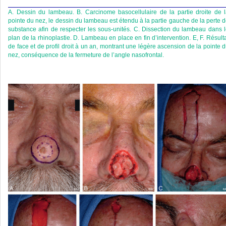
A. Dessin du lambeau. B. Carcinome basocellulaire de la partie droite de 
pointe du nez, le dessin du lambeau est étendu à la partie gauche de la perte 
substance afin de respecter les sous-unités. C. Dissection du lambeau dans 
plan de la rhinoplastie. D. Lambeau en place en fin d’intervention. E, F. Résult
de face et de profil droit à un an, montrant une légère ascension de la pointe 
nez, conséquence de la fermeture de l’angle nasofrontal.