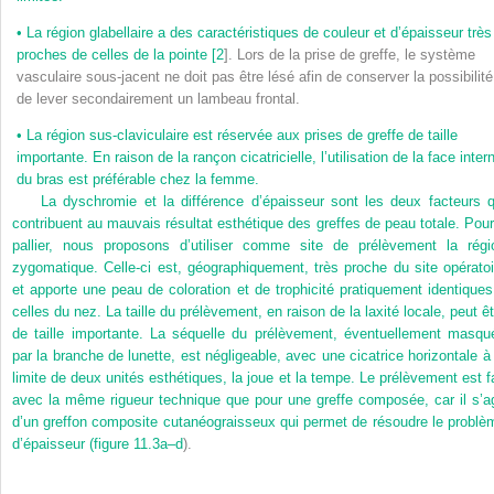
•
La région glabellaire a des caractéristiques de couleur et d’épaisseur très
proches de celles de la pointe [
2
]. Lors de la prise de greffe, le système
vasculaire sous-jacent ne doit pas être lésé afin de conserver la possibilité
de lever secondairement un lambeau frontal.
•
La région sus-claviculaire est réservée aux prises de greffe de taille
importante. En raison de la rançon cicatricielle, l’utilisation de la face inter
du bras est préférable chez la femme.
La dyschromie et la différence d’épaisseur sont les deux facteurs q
contribuent au mauvais résultat esthétique des greffes de peau totale. Pour
pallier, nous proposons d’utiliser comme site de prélèvement la régi
zygomatique. Celle-ci est, géographiquement, très proche du site opératoi
et apporte une peau de coloration et de trophicité pratiquement identiques
celles du nez. La taille du prélèvement, en raison de la laxité locale, peut êt
de taille importante. La séquelle du prélèvement, éventuellement masqu
par la branche de lunette, est négligeable, avec une cicatrice horizontale à 
limite de deux unités esthétiques, la joue et la tempe. Le prélèvement est fa
avec la même rigueur technique que pour une greffe composée, car il s’ag
d’un greffon composite cutanéograisseux qui permet de résoudre le problè
d’épaisseur (
figure 11.3a–d
).