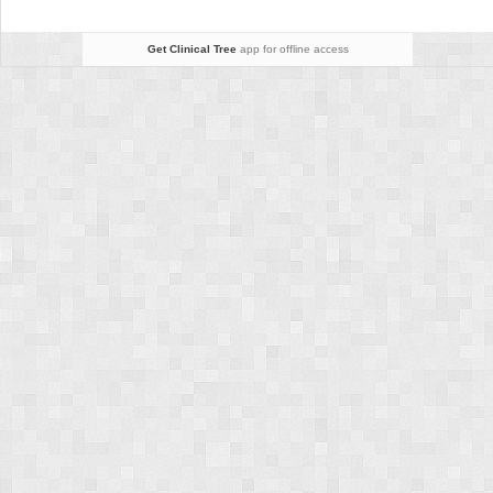
Get Clinical Tree
app for offline access