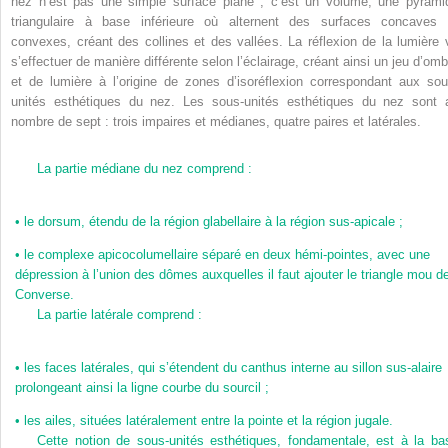
nez n’est pas une simple surface plane ; c’est un volume, une pyrami
triangulaire à base inférieure où alternent des surfaces concaves 
convexes, créant des collines et des vallées. La réflexion de la lumière 
s’effectuer de manière différente selon l’éclairage, créant ainsi un jeu d’omb
et de lumière à l’origine de zones d’isoréflexion correspondant aux sou
unités esthétiques du nez. Les sous-unités esthétiques du nez sont 
nombre de sept : trois impaires et médianes, quatre paires et latérales.
La partie médiane du nez comprend :
•
le dorsum, étendu de la région glabellaire à la région sus-apicale ;
•
le complexe apicocolumellaire séparé en deux hémi-pointes, avec une
dépression à l’union des dômes auxquelles il faut ajouter le triangle mou d
Converse.
La partie latérale comprend :
•
les faces latérales, qui s’étendent du canthus interne au sillon sus-alaire
prolongeant ainsi la ligne courbe du sourcil ;
•
les ailes, situées latéralement entre la pointe et la région jugale.
Cette notion de sous-unités esthétiques, fondamentale, est à la ba