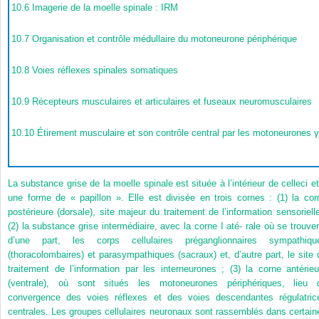
10.6
Imagerie de la moelle spinale : IRM
10.7
Organisation et contrôle médullaire du motoneurone périphérique
10.8
Voies réflexes spinales somatiques
10.9
Récepteurs musculaires et articulaires et fuseaux neuromusculaires
10.10
Étirement musculaire et son contrôle central par les motoneurones γ
La substance grise de la moelle spinale est située à l’intérieur de celleci et
une forme de « papillon ». Elle est divisée en trois cornes : (1) la cor
postérieure (dorsale), site majeur du traitement de l’information sensorielle
(2) la substance grise intermédiaire, avec la corne I até- rale où se trouven
d’une part, les corps cellulaires préganglionnaires sympathiqu
(thoracolombaires) et parasympathiques (sacraux) et, d’autre part, le site 
traitement de l’information par les interneurones ; (3) la corne antérieu
(ventrale), où sont situés les motoneurones périphériques, lieu 
convergence des voies réflexes et des voies descendantes régulatric
centrales. Les groupes cellulaires neuronaux sont rassemblés dans certain