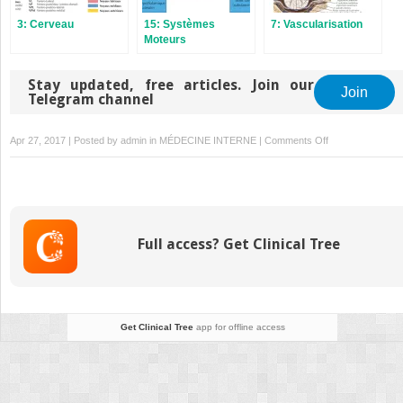
3: Cerveau
15: Systèmes
7: Vascularisation
Moteurs
Stay updated, free articles.
Join
Join our Telegram channel
on
Apr 27, 2017 | Posted by
admin
in
MÉDECINE INTERNE
|
Comments Off
10:
Moelle
Spinale
Full access? Get Clinical Tree
Get Clinical Tree
app for offline access