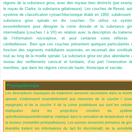
régions de la substance grise, avec des noyaux bien distincts (par exemp
le noyau de Clarke, la substance gélatineuse). Les couches de Rexed, aut
système de classification cytoarchitectonique établi en 1950, subdivisent 
substance grise spinale en dix couches. On utilise ce systè
essentiellement pour désigner la corne dorsale et la substance gri
intermédiaire (couches I à VII) en relation avec la description du traiteme
de l’information nociceptive, et pour certaines voies réflexes 
cérébelleuses. Bien que ces couches présentent quelques particularités 
fonction des segments médullaires examinés, on reconnaît des similitud
tout au long de la moelle spinale. La substance grise est plus abondante 
niveau des renflements cervical et lombaire, d’où part l’innervation d
membres, que dans les régions cervicale haute, thoracique et sacrale.
Physiopathologie
Les descriptions classiques du traitement sensoriel secondaire dans la moell
spinale s’intéressent essentiellement aux neurones de la couche I (zon
marginale) et de la couche V de la corne postérieure qui sont les cellule
impliquées dans les projections croisées du systèm
spinothalamique/antérolatéral, impliqué dans la sensation de température et d
la douleur (modalités protopathiques). Les axones sensoriels primaires de gro
diamètre traitent les informations du tact fin discriminatif, de la sensibilit