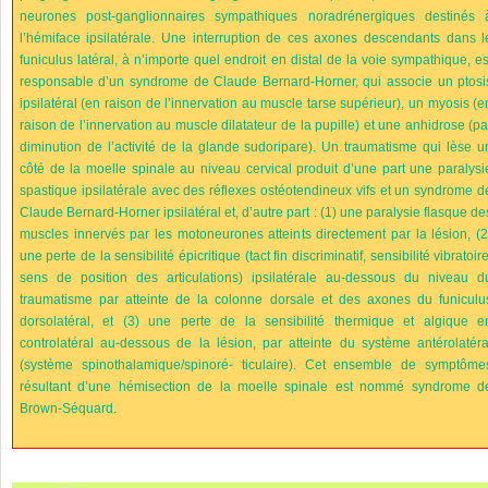
neurones post-ganglionnaires sympathiques noradrénergiques destinés 
l’hémiface ipsilatérale. Une interruption de ces axones descendants dans l
funiculus latéral, à n’importe quel endroit en distal de la voie sympathique, es
responsable d’un syndrome de Claude Bernard-Horner, qui associe un ptosi
ipsilatéral (en raison de l’innervation au muscle tarse supérieur), un myosis (e
raison de l’innervation au muscle dilatateur de la pupille) et une anhidrose (pa
diminution de l’activité de la glande sudoripare). Un traumatisme qui lèse u
côté de la moelle spinale au niveau cervical produit d’une part une paralysi
spastique ipsilatérale avec des réflexes ostéotendineux vifs et un syndrome d
Claude Bernard-Horner ipsilatéral et, d’autre part : (1) une paralysie flasque de
muscles innervés par les motoneurones atteints directement par la lésion, (2
une perte de la sensibilité épicritique (tact fin discriminatif, sensibilité vibratoire
sens de position des articulations) ipsilatérale au-dessous du niveau d
traumatisme par atteinte de la colonne dorsale et des axones du funiculu
dorsolatéral, et (3) une perte de la sensibilité thermique et algique e
controlatéral au-dessous de la lésion, par atteinte du système antérolatéra
(système spinothalamique/spinoré- ticulaire). Cet ensemble de symptôme
résultant d’une hémisection de la moelle spinale est nommé syndrome d
Brown-Séquard.