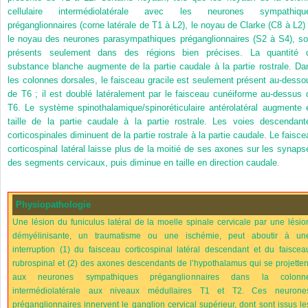
cellulaire intermédiolatérale avec les neurones sympathiqu
préganglionnaires (corne latérale de T1 à L2), le noyau de Clarke (C8 à L2) 
le noyau des neurones parasympathiques préganglionnaires (S2 à S4), so
présents seulement dans des régions bien précises. La quantité 
substance blanche augmente de la partie caudale à la partie rostrale. Da
les colonnes dorsales, le faisceau gracile est seulement présent au-desso
de T6 ; il est doublé latéralement par le faisceau cunéiforme au-dessus 
T6. Le système spinothalamique/spinoréticulaire antérolatéral augmente 
taille de la partie caudale à la partie rostrale. Les voies descendant
corticospinales diminuent de la partie rostrale à la partie caudale. Le faisce
corticospinal latéral laisse plus de la moitié de ses axones sur les synaps
des segments cervicaux, puis diminue en taille en direction caudale.
Physiopathologie
Une lésion du funiculus latéral de la moelle spinale cervicale par une lésio
démyélinisante, un traumatisme ou une ischémie, peut aboutir à un
interruption (1) du faisceau corticospinal latéral descendant et du faiscea
rubrospinal et (2) des axones descendants de l’hypothalamus qui se projetten
aux neurones sympathiques préganglionnaires dans la colonn
intermédiolatérale aux niveaux médullaires T1 et T2. Ces neurone
préganglionnaires innervent le ganglion cervical supérieur, dont sont issus le