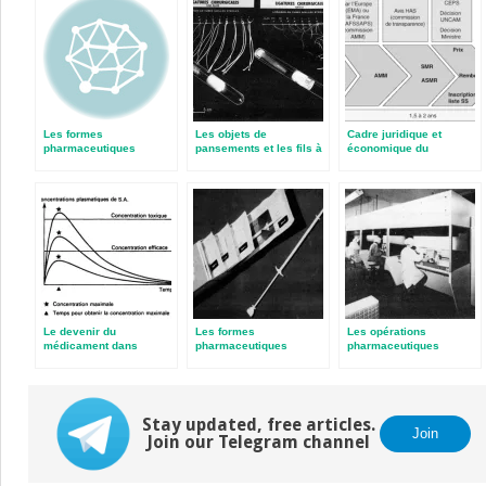
Les formes
Les objets de
Cadre juridique et
pharmaceutiques
pansements et les fils à
économique du
liquides destinées à la
ligatures
médicament et des
voie orale
autres produits de santé
(normes françaises,
européennes et
internationales,
institutions)
Le devenir du
Les formes
Les opérations
médicament dans
pharmaceutiques
pharmaceutiques
l’organisme
destinées à
l’administration
transmuqueuse
Stay updated, free articles.
Join
Join our Telegram channel