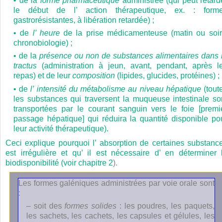
• de la
forme pharmaceutique
administrée (qui peut retard
le début de l’ action thérapeutique, ex. : form
gastrorésistantes, à libération retardée) ;
• de
l’ heure
de la prise médicamenteuse (matin ou soir
chronobiologie) ;
• de la
présence ou non de substances alimentaires dans 
tractus
(administration à jeun, avant, pendant, après l
repas) et de leur
composition
(lipides, glucides, protéines) ;
• de
l’ intensité du métabolisme au niveau hépatique
(tout
les substances qui traversent la muqueuse intestinale so
transportées par le courant sanguin vers le foie [premi
passage hépatique] qui réduira la quantité disponible po
leur activité thérapeutique).
Ceci explique pourquoi l’ absorption de certaines substanc
est irrégulière et qu’ il est nécessaire d’ en déterminer 
biodisponibilité (voir
chapitre 2
).
Les formes galéniques administrées par voie orale sont
:
– soit des
formes solides
: les poudres, les paquets,
les sachets, les cachets, les capsules et gélules, les