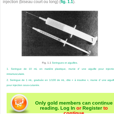
injection (biseau court ou long) (
fig. 1.1
).
Fig. 1.1
Seringues et aiguilles.
1. Seringue de 10
mL en matière plastique, munie d’ une aiguille pour injecti
intramusculaire.
2. Seringue de 1
mL, graduée en 1/100 de mL, dite « à insuline », munie d’ une aiguil
pour injection sous-cutanée.
Only gold members can continue
reading.
Log In
or
Register
to
continue