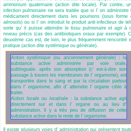
ammonium quaternaire (action dite locale). Par contre, u
infection pulmonaire ne sera traitée que si l’ on administre 
médicament directement dans les poumons (sous forme 
aérosols) ou si l’ on introduit le produit anti-infectieux de tel
sorte qu’ il puisse atteindre le tissu pulmonaire et agir à 
niveau précis (cas des antibiotiques oraux par exemple). 
deuxième cas est, de loin, le plus fréquemment rencontré 
pratique (action dite systémique ou générale).
Action systémique
(ou anciennement générale) : la
substance active administrée par voie orale,
sublinguale. après son absorption (c’ est-à-dire son
passage à travers les membranes de l’ organisme), est
transportée dans le sang et par la circulation partout
dans l’ organisme, afin d’ atteindre l’ organe cible à
traiter.
Action locale ou localisée
: la substance active agit
directement sur et dans l’ organe ou au lieu d’
administration. Il y a très peu de diffusion de cette
substance active dans le reste de l’ organisme.
Il existe plusieurs voies d’ administration qui présentent tout