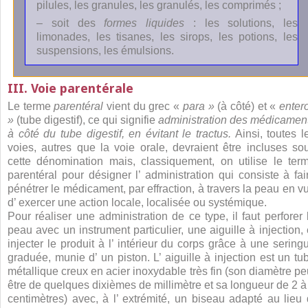
pilules, les granules, les granulés, les comprimés ;
– soit des
formes liquides
: les solutions, les
limonades, les tisanes, les sirops, les potions, les
suspensions, les émulsions.
III. Voie parentérale
Le terme
parentéral
vient du grec «
para »
(à côté) et «
enter
»
(tube digestif), ce qui signifie
administration des médicamen
à côté du tube digestif, en évitant le tractus.
Ainsi, toutes l
voies, autres que la voie orale, devraient être incluses so
cette dénomination mais, classiquement, on utilise le ter
parentéral pour désigner l’ administration qui consiste à fai
pénétrer le médicament, par effraction, à travers la peau en v
d’ exercer une action locale, localisée ou systémique.
Pour réaliser une administration de ce type, il faut perforer 
peau avec un instrument particulier, une aiguille à injection, 
injecter le produit à l’ intérieur du corps grâce à une sering
graduée, munie d’ un piston. L’ aiguille à injection est un tu
métallique creux en acier inoxydable très fin (son diamètre pe
être de quelques dixièmes de millimètre et sa longueur de 2 à
centimètres) avec, à l’ extrémité, un biseau adapté au lieu 