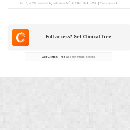
on
Jun 7, 2020 | Posted by
admin
in
MÉDECINE INTERNE
|
Comments Off
Les
voies
d’admin
des
médic
Full access? Get Clinical Tree
Get Clinical Tree
app for offline access