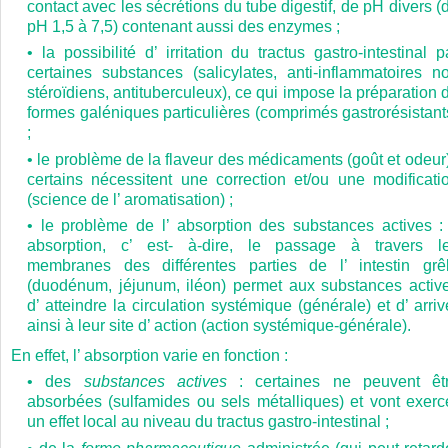
contact avec les sécrétions du tube digestif, de pH divers (
pH 1,5 à 7,5) contenant aussi des enzymes ;
• la possibilité d’ irritation du tractus gastro-intestinal p
certaines substances (salicylates, anti-inflammatoires n
stéroïdiens, antituberculeux), ce qui impose la préparation 
formes galéniques particulières (comprimés gastrorésistant
;
•
le problème de la flaveur des médicaments (goût et odeur)
certains nécessitent une correction et/ou une modificati
(science de l’ aromatisation) ;
• le problème de l’ absorption des substances actives : 
absorption, c’ est- à-dire, le passage à travers l
membranes des différentes parties de l’ intestin grê
(duodénum, jéjunum, iléon) permet aux substances activ
d’ atteindre la circulation systémique (générale) et d’ arriv
ainsi à leur site d’ action (action systémique-générale).
En effet, l’ absorption varie en fonction :
• des
substances actives
: certaines ne peuvent êt
absorbées (sulfamides ou sels métalliques) et vont exerc
un effet local au niveau du tractus gastro-intestinal ;