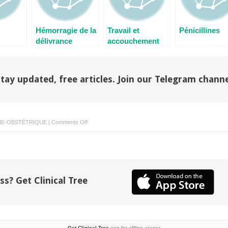
Hémorragie de la
Travail et
Pénicillines
délivrance
accouchement
normal
tay updated, free articles. Join our Telegram chann
on
E-OBSTÉTRIQUE
|
Comments Off
Alpha
et
bêta-
bloquants
non
ss? Get Clinical Tree
cardiosélectifs
Get Clinical Tree
app for offline access