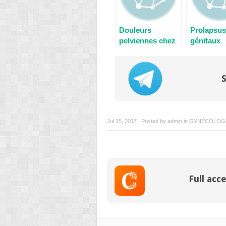
Douleurs
Prolapsus
pelviennes chez
génitaux
la femme
S
Jul 15, 2017 | Posted by
admin
in
GYNÉCOLOGI
Full acce