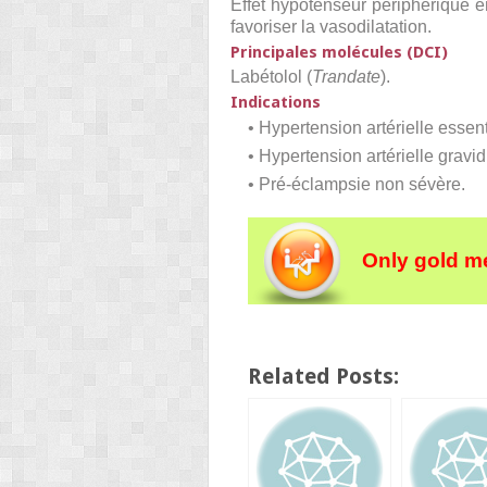
Effet hypotenseur périphérique en
favoriser la vasodilatation.
Principales molécules (DCI)
Labétolol (
Trandate
).
Indications
• Hypertension artérielle essent
• Hypertension artérielle gravid
• Pré-éclampsie non sévère.
Only gold m
Related Posts: