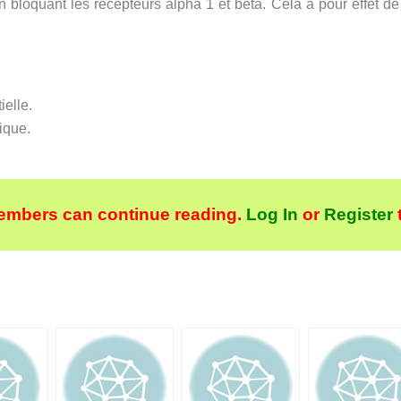
 bloquant les recepteurs alpha 1 et bêta. Cela a pour effet de
ielle.
ique.
embers can continue reading.
Log In
or
Register