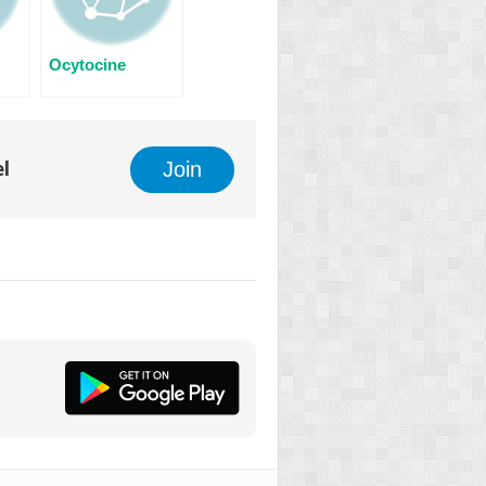
Ocytocine
Join
el