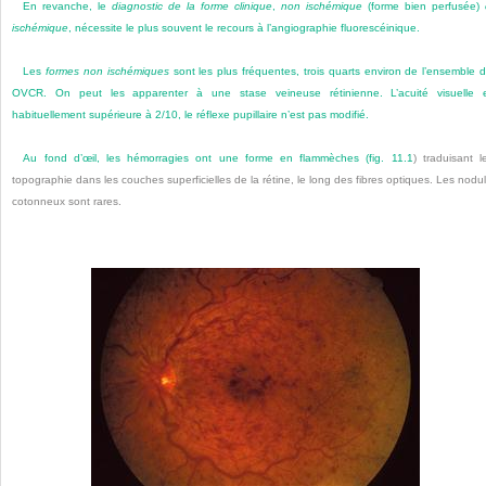
En revanche, le
diagnostic de la forme clinique
,
non ischémique
(forme bien perfusée)
ischémique
, nécessite le plus souvent le recours à l’angiographie fluorescéinique.
Les
formes non ischémiques
sont les plus fréquentes, trois quarts environ de l’ensemble 
OVCR. On peut les apparenter à une stase veineuse rétinienne. L’acuité visuelle 
habituellement supérieure à 2/10, le réflexe pupillaire n’est pas modifié.
Au fond d’œil, les hémorragies ont une forme en flammèches (
fig. 11.1
) traduisant l
topographie dans les couches superficielles de la rétine, le long des fibres optiques. Les nodu
cotonneux sont rares.