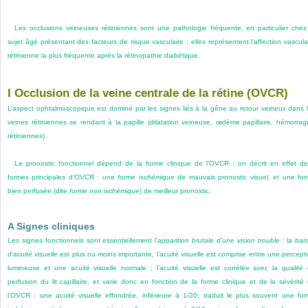
Les occlusions veineuses rétiniennes sont une pathologie fréquente, en particulier chez
sujet âgé présentant des facteurs de risque vasculaire ; elles représentent l’affection vascula
rétinienne la plus fréquente après la rétinopathie diabétique.
I Occlusion de la veine centrale de la rétine (OVCR)
L’aspect ophtalmoscopique est dominé par les signes liés à la gêne au retour veineux dans 
veines rétiniennes se rendant à la papille (dilatation veineuse, œdème papillaire, hémorrag
rétiniennes).
Le pronostic fonctionnel dépend de la forme clinique de l’OVCR : on décrit en effet d
formes principales d’OVCR : une
forme ischémique
de mauvais pronostic visuel, et une fo
bien perfusée (dite
forme non ischémique
) de meilleur pronostic.
A Signes cliniques
Les signes fonctionnels sont essentiellement l’
apparition brutale d’une vision trouble
: la
bai
d’acuité visuelle
est plus ou moins importante, l’acuité visuelle est comprise entre une percept
lumineuse et une acuité visuelle normale ; l’acuité visuelle est corrélée avec la qualité
perfusion du lit capillaire, et varie donc en fonction de la forme clinique et de la sévérité
l’OVCR : une acuité visuelle effondrée, inférieure à 1/20, traduit le plus souvent une fo