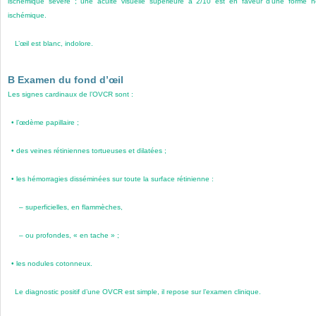
ischémique sévère ; une acuité visuelle supérieure à 2/10 est en faveur d’une forme 
ischémique.
L’œil est blanc, indolore.
B Examen du fond d’œil
Les signes cardinaux de l’OVCR sont :
•
l’
œdème papillaire ;
•
des veines rétiniennes tortueuses et dilatées ;
•
les hémorragies disséminées sur toute la surface rétinienne :
–
superficielles, en flammèches,
–
ou profondes, « en tache » ;
•
les
nodules cotonneux.
Le diagnostic positif d’une OVCR est simple, il repose sur l’examen clinique.