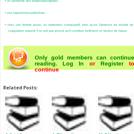
•
un syndrome des antiphospholipides ;
•
une hyperhomocystéinémie ;
•
chez une femme jeune, un traitement contraceptif, bien qu’en l’absence de trouble de
coagulation associé il ne soit pas prouvé qu’il constitue isolément un facteur de risque.
Only gold members can continu
reading.
Log In
or
Register
t
continue
Related Posts: