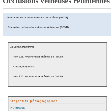
Occlusions veineuses rétiniennes
I.
Occlusion de la veine centrale de la rétine (OVCR)
II.
Occlusion de branche veineuse rétinienne (OBVR)
Nouveau programme
Item 221.
Hypertension artérielle de l’adulte
Ancien programme
Item 130.
Hypertension artérielle de l’adulte
Objectifs pédagogiques
Nationaux