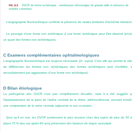
OVCR de forme
ischémique : nombreuses hémorragies de grande taille et présence de
FIG. 11.3
nodules cotonneux.
L’angiographie fluorescéinique confirme la présence de vastes territoires d’ischémie rétinien
Le
passage d’une forme non ischémique à une forme ischémique
peut être observé (envi
un quart des formes non ischémiques).
C Examens complémentaires ophtalmologiques
L’angiographie fluorescéinique est toujours nécessaire (
cf. supra
). C’est elle qui permet le mi
de différencier les formes non ischémiques des formes ischémiques (soit d’emblée, s
secondairement par aggravation d’une forme non ischémique).
D Bilan étiologique
La
pathogénie des OVCR
n’est pas complètement élucidée, mais il a été suggéré 
l’épaississement de la paroi de l’artère centrale de la rétine, athéroscléreuse, pourrait entraî
une compression de la veine centrale adjacente et son occlusion.
Quoi qu’il en soit, les OVCR surviennent le plus souvent chez des
sujets de plus de 50 
(dans 75 % des cas après 60 ans)
présentant des facteurs de risque vasculaire
.