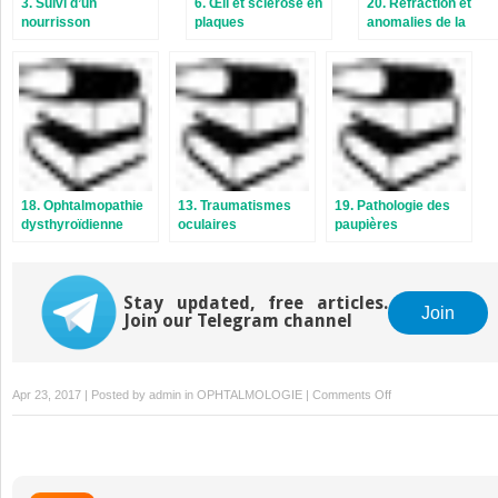
3. Suivi d’un
6. Œil et sclérose en
20. Réfraction et
nourrisson
plaques
anomalies de la
réfraction
18. Ophtalmopathie
13. Traumatismes
19. Pathologie des
dysthyroïdienne
oculaires
paupières
Stay updated, free articles.
Join
Join our Telegram channel
on
Apr 23, 2017 | Posted by
admin
in
OPHTALMOLOGIE
|
Comments Off
11.
Occlusions
veineuses
rétiniennes