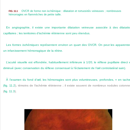
OVCR de forme
non ischémique : dilatation et tortuosités veineuses ; nombreuses
FIG. 11.1
hémorragies en flammèches de petite taille.
En angiographie, il existe une importante dilatation veineuse associée à des dilatati
capillaires ; les territoires d’ischémie rétinienne sont peu étendus.
Les
formes ischémiques
représentent environ un quart des OVCR. On peut les apparente
un infarcissement hémorragique de la rétine.
L’acuité visuelle est effondrée, habituellement inférieure à 1/20, le réflexe pupillaire direct 
diminué (avec conservation du réflexe consensuel à l’éclairement de l’œil controlatéral sain).
À l’examen du fond d’œil, les hémorragies sont plus volumineuses, profondes, « en tach
(
fig. 11.2
), témoins de l’ischémie rétinienne ; il existe souvent de nombreux nodules cotonn
(
fig. 11.3
).