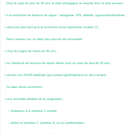
Chez le
sujet de plus de 50 ans
, le bilan étiologique se résume donc le plus souvent :
•
à la
recherche de facteurs de risque
: tabagisme, HTA, diabète, hypercholestérolémie ;
•
ainsi (voir plus loin) qu’à la recherche d’une
hypertonie oculaire
(+).
Dans certains cas, un
bilan plus poussé
est nécessaire :
•
chez les sujets de moins de 50 ans ;
•
en l’absence de facteurs de risque même chez un sujet de plus de 50 ans ;
•
devant une OVCR bilatérale (qui survient généralement en deux temps).
Ce bilan devra rechercher :
•
une anomalie primitive de la coagulation :
–
résistance à la protéine C activée,
–
déficit en protéine C, protéine S, ou en antithrombine ;