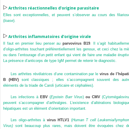
Arthrites réactionnelles d’origine parasitaire
Elles sont exceptionnelles, et peuvent s’observer au cours des filarios
(
loase
).
Arthrites inflammatoires d’origine virale
Il faut en premier lieu penser au
parvovirus B19
. Il s’agit habituelleme
d’oligo-arthrites touchant préférentiellement les genoux, et ceci chez la mè
ou dans l’entourage d’un petit enfant qui vient de faire une maladie éruptiv
La présence d’anticorps de type IgM permet de retenir le diagnostic.
Les arthrites révélatrices d’une contamination par le
virus de l’hépati
B (HBV)
sont classiques ; elles s’accompagnent souvent des autr
éléments de la triade de Caroli (urticaire et céphalées).
Les infections à
EBV
(
Epstein Barr Virus
)
ou CMV
(Cytomégaloviru
peuvent s’accompagner d’arthralgies. L’existence d’altérations biologiqu
hépatiques est un élément d’orientation important.
Les oligo-arthrites à
virus HTLV1
(
Human T cell Leukemia/lympho
Virus)
sont beaucoup plus rares, mais doivent être évoquées chez d