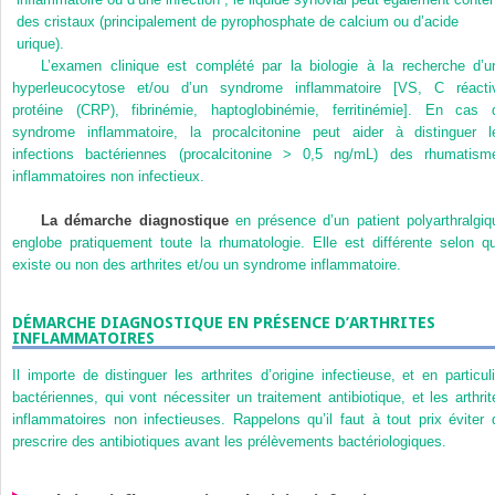
des cristaux (principalement de pyrophosphate de calcium ou d’acide
urique).
L’examen clinique est complété par la biologie à la recherche d’u
hyperleucocytose et/ou d’un syndrome inflammatoire [VS, C réacti
protéine (CRP), fibrinémie, haptoglobinémie, ferritinémie]. En cas 
syndrome inflammatoire, la procalcitonine peut aider à distinguer l
infections bactériennes (procalcitonine > 0,5 ng/mL) des rhumatism
inflammatoires non infectieux.
La démarche diagnostique
en présence d’un patient polyarthralgiq
englobe pratiquement toute la rhumatologie. Elle est différente selon qu’
existe ou non des arthrites et/ou un syndrome inflammatoire.
DÉMARCHE DIAGNOSTIQUE EN PRÉSENCE D’ARTHRITES
INFLAMMATOIRES
Il importe de distinguer les arthrites d’origine infectieuse, et en particuli
bactériennes, qui vont nécessiter un traitement antibiotique, et les arthrit
inflammatoires non infectieuses. Rappelons qu’il faut à tout prix éviter 
prescrire des antibiotiques avant les prélèvements bactériologiques.