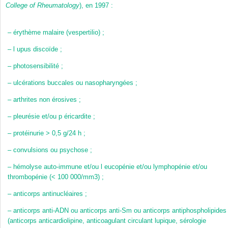
College of Rheumatology
), en 1997 :
–
érythème malaire (vespertilio) ;
–
l upus discoïde ;
–
photosensibilité ;
–
ulcérations buccales ou nasopharyngées ;
–
arthrites non érosives ;
–
pleurésie et/ou p éricardite ;
–
protéinurie > 0,5 g/24 h ;
–
convulsions ou psychose ;
–
hémolyse auto-immune et/ou l eucopénie et/ou lymphopénie et/ou
thrombopénie (< 100 000/mm3) ;
–
anticorps antinucléaires ;
–
anticorps anti-ADN ou anticorps anti-Sm ou anticorps antiphospholipides
(anticorps anticardiolipine, anticoagulant circulant lupique, sérologie