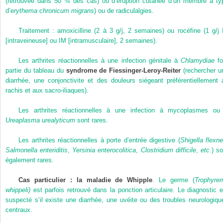
(retrouvée dans 50 % des cas) ou d’éruption cutanée d’un membre à ty
d’
erythema chronicum migrans
) ou de radiculalgies.
Traitement : amoxicilline (2 à 3 g/j, 2 semaines) ou rocéfine (1 g/j 
[intraveineuse] ou IM [intramusculaire], 2 semaines).
Les arthrites réactionnelles à une infection génitale à
Chlamydiae
fo
partie du tableau du
syndrome de Fiessinger-Leroy-Reiter
(rechercher u
diarrhée, une conjonctivite et des douleurs siégeant préférentiellement 
rachis et aux sacro-iliaques).
Les arthrites réactionnelles à une infection à mycoplasmes ou
Ureaplasma urealyticum
sont rares.
Les arthrites réactionnelles à porte d’entrée digestive (
Shigella flexne
Salmonella enteriditis
,
Yersinia enterocolitica
,
Clostridium difficile
,
etc
.) s
également rares.
Cas particulier : la maladie de Whipple
. Le germe (
Trophyre
whippeli)
est parfois retrouvé dans la ponction articulaire. Le diagnostic e
suspecté s’il existe une diarrhée, une uvéite ou des troubles neurologiqu
centraux.