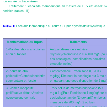
dissociée du tréponème).
Traitement : l’escalade thérapeutique en matière de LES est assez bi
codifiée (
tableau II
).
Escalade thérapeutique au cours du lupus érythémateux systémique.
Tableau II
Manifestations du lupus
Traitements
1-Manifestations articulaires
Antipaludéens de synthèse
et/ou cutanées
:Hydroxychloroquine 200 à 400 mg/j (pou
ces posologies, complications oculaires
exceptionnelles)
2-Pleurésie et/ou
Corticothérapie :Prednisone 0,5 à 0,7
péricarditeGlomérulonéphrite
mg/kg/j.Diminuer la posologie sur 3 mois
segmentaire et focale
en gardant une dose d’entretien de 5 mg/
3-Glomérulonéphrite
Trois bolus de méthylprednisolone (500
proliférative diffuseAtteinte
mg à 1 g)Puis Prednisone 1 mg/kg/jour e
neurologique centrale
cyclophosphamide (Endoxan®) en bolus
mensuels de 700 mg/m2 ou bien