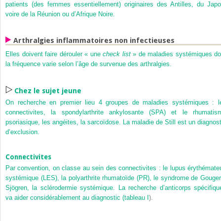
patients (des femmes essentiellement) originaires des Antilles, du Japo
voire de la Réunion ou d’Afrique Noire.
Arthralgies inflammatoires non infectieuses
Elles doivent faire dérouler « une
check list
» de maladies systémiques do
la fréquence varie selon l’âge de survenue des arthralgies.
Chez le sujet jeune
On recherche en premier lieu 4 groupes de maladies systémiques : l
connectivites, la spondylarthrite ankylosante (SPA) et le rhumatis
psoriasique, les angéites, la sarcoïdose. La maladie de Still est un diagnost
d’exclusion.
Connectivites
Par convention, on classe au sein des connectivites : le lupus érythémate
systémique (LES), la polyarthrite rhumatoïde (PR), le syndrome de Gouger
Sjögren, la sclérodermie systémique. La recherche d’anticorps spécifiqu
va aider considérablement au diagnostic (
tableau I
).