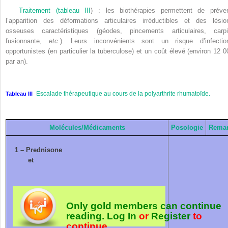
Traitement (
tableau III
) : les biothérapies permettent de préven
l’apparition des déformations articulaires irréductibles et des lésio
osseuses caractéristiques (géodes, pincements articulaires, carpi
fusionnante,
etc.
). Leurs inconvénients sont un risque d’infectio
opportunistes (en particulier la tuberculose) et un coût élevé (environ 12 0
par an).
Escalade thérapeutique au cours de la polyarthrite rhumatoïde.
Tableau III
Molécules/Médicaments
Posologie
Rema
1 – Prednisone
et
Only gold members can continue
reading.
Log In
or
Register
to
continue