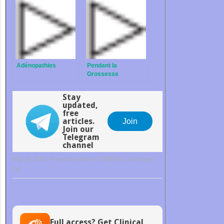
Adénopathies
Pendant la
Grossesse
Stay
updated,
free
articles.
Join
Join our
Telegram
channel
May 26, 2020 | Posted by
admin
in
GÉNÉRAL
|
Comments
on
Off
Polyarthralgies
Full access? Get Clinical