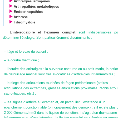
Arthralgies iatrogènes
Arthropathies métaboliques
Endocrinopathies
Arthrose
Fibromyalgie
L’interrogatoire et l’examen complet
sont indispensables po
déterminer l’étiologie. Sont particulièrement discriminants :
–
l’âge et le sexe du patient ;
–
la courbe thermique ;
–
l’horaire des arthralgies : la survenue nocturne ou au petit matin, la notio
de dérouillage matinal sont très évocatrices d’arthralgies inflammatoires ;
–
le siège des articulations touchées de façon prédominante (petites
articulations des extrémités, grosses articulations proximales, rachis et/ou
sacro-iliaques,
etc
.) ;
–
les signes d’arthrite à l’examen et, en particulier, l’existence d’un
épanchement ponctionnable (principalement des genoux) ; s’il existe plus 
2 000 éléments/mm
3
dans le liquide de ponction, il s’agit d’un rhumatisme
inflammatoire ou d’une infection ; le liquide synovial peut également conten