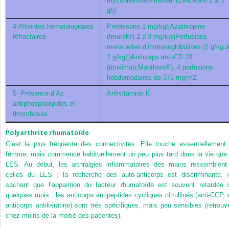
mycophénolate mofetil (Cellcept® 2 à 3
g/j)
4-Atteintes hématologiques
Prednisone 1 mg/kg/jAzathropine
réfractaires
(Imurel®) 2 à 3 mg/kg/jPerfusions
mensuelles d’immunoglobulines (1 g/kg à
2 g/kg/j)Anticorps anti-CD 20
(rituximab,Mabthera®), 4 perfusions
hebdomadaires de 375 mg/m2.
5- Présence d’Ac
Antivitamine K
antiphospholipides et
thromboses
Polyarthrite rhumatoïde
C’est la plus fréquente des connectivites. Elle touche essentiellement 
femme, mais commence habituellement un peu plus tard dans la vie que 
LES. Au début, les arthralgies inflammatoires des mains ressemblent
celles du LES ; la recherche des auto-anticorps est discriminante, 
sachant que l’apparition du facteur rhumatoïde est souvent retardée 
quelques mois ; les anticorps antipeptides cycliques citrullinés (anti-CCP, 
anticorps antikératine) sont très spécifiques, mais peu sensibles (retrouv
chez moins de la moitié des patientes).