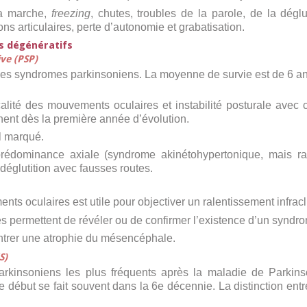
 la marche,
freezing
, chutes, troubles de la parole, de la dégluti
ns articulaires, perte d’autonomie et grabatisation.
s dégénératifs
ve (PSP)
es syndromes parkinsoniens. La moyenne de survie est de 6 an
calité des mouvements oculaires et instabilité posturale avec 
nnent dès la première année d’évolution.
l marqué.
édominance axiale (syndrome akinétohypertonique, mais rar
 déglutition avec fausses routes.
nts oculaires est utile pour objectiver un ralentissement infrac
 permettent de révéler ou de confirmer l’existence d’un syndrom
ntrer une atrophie du mésencéphale.
S)
kinsoniens les plus fréquents après la maladie de Parkins
 début se fait souvent dans la 6
e
décennie. La distinction entr