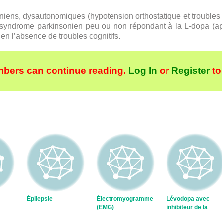
ens, dysautonomiques (hypotension orthostatique et troubles 
 syndrome parkinsonien peu ou non répondant à la L-dopa (ap
n l’absence de troubles cognitifs.
bers can continue reading.
Log In
or
Register
to
Épilepsie
Électromyogramme
Lévodopa avec
(EMG)
inhibiteur de la
dopadécarboxylas