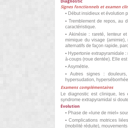
Diagnostic
Signes fonctionnels et examen cli
• Début insidieux et évolution 
• Tremblement de repos, au dé
caractéristique.
• Akinésie : rareté, lenteur 
mimique du visage (amimie), 
alternatifs de façon rapide, pa
• Hypertonie extrapyramidale : 
à-coups (roue dentée). Elle est
• Asymétrie.
• Autres signes : douleurs, 
hypersudation, hyperséborrhée,
Examens complémentaires
Le diagnostic est clinique, le
syndrome extrapyramidal si doute
Évolution
• Phase de «
lune de miel
» sou
• Complications motrices liées
(mobilité réduite), mouvements