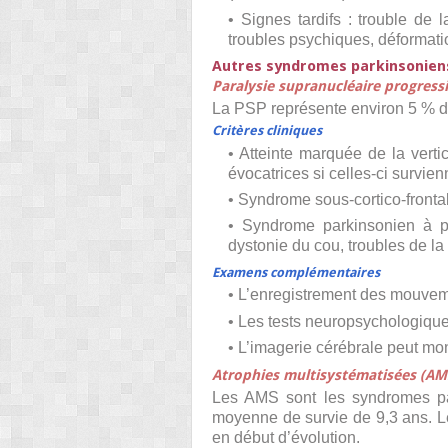
• Signes tardifs : trouble de
troubles psychiques, déformatio
Autres syndromes parkinsonien
Paralysie supranucléaire progressi
La PSP représente environ 5 % d
Critères cliniques
• Atteinte marquée de la verti
évocatrices si celles-ci survie
• Syndrome sous-cortico-fronta
• Syndrome parkinsonien à pr
dystonie du cou, troubles de la
Examens complémentaires
• L’enregistrement des mouveme
• Les tests neuropsychologiques
• L’imagerie cérébrale peut mo
Atrophies multisystématisées (AM
Les AMS sont les syndromes par
moyenne de survie de 9,3 ans. Le
en début d’évolution.