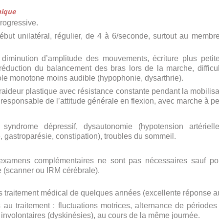
nique
progressive.
but unilatéral, régulier, de 4 à 6/seconde, surtout au membre
et diminution d’amplitude des mouvements, écriture plus petit
réduction du balancement des bras lors de la marche, diffic
role monotone moins audible (hypophonie, dysarthrie).
raideur plastique avec résistance constante pendant la mobilisat
 responsable de l’attitude générale en flexion, avec marche à pet
syndrome dépressif, dysautonomie (hypotension artérielle 
 gastroparésie, constipation), troubles du sommeil.
s examens complémentaires ne sont pas nécessaires sauf po
 (scanner ou IRM cérébrale).
s traitement médical de quelques années (excellente réponse au
 au traitement : fluctuations motrices, alternance de période
 involontaires (dyskinésies), au cours de la même journée.