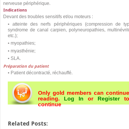
nerveuse périphérique.
Indications
Devant des troubles sensitifs et/ou moteurs :
• atteinte des nerfs périphériques (compression de ty
syndrome de canal carpien, polyneuropathies, multinévrit
etc.)
;
• myopathies
;
• myasthénie
;
• SLA.
Préparation du patient
• Patient décontracté, réchauffé.
Only gold members can continu
reading.
Log In
or
Register
t
continue
Related Posts: