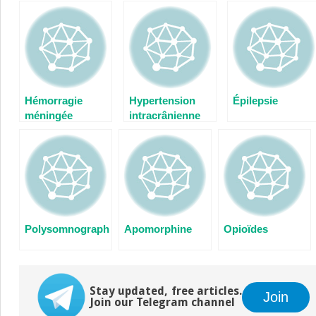
Hémorragie
Hypertension
Épilepsie
méningée
intracrânienne
Polysomnographie
Apomorphine
Opioïdes
Stay updated, free articles.
Join
Join our Telegram channel