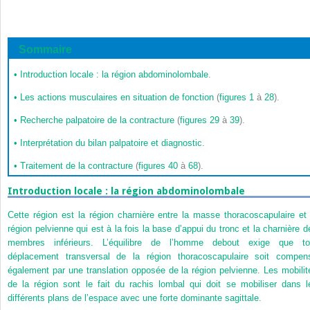
Sommaire
•
Introduction locale : la région abdominolombale
.
•
Les actions musculaires en situation de fonction
(
figures 1
à
28
).
•
Recherche palpatoire de la contracture
(
figures 29
à
39
).
•
Interprétation du bilan palpatoire et diagnostic
.
•
Traitement de la contracture
(
figures 40
à
68
).
Introduction locale : la région abdominolombale
Cette région est la région charnière entre la masse thoracoscapulaire et 
région pelvienne qui est à la fois la base d’appui du tronc et la charnière d
membres inférieurs. L’équilibre de l’homme debout exige que to
déplacement transversal de la région thoracoscapulaire soit compen
également par une translation opposée de la région pelvienne. Les mobilit
de la région sont le fait du rachis lombal qui doit se mobiliser dans l
différents plans de l’espace avec une forte dominante sagittale.