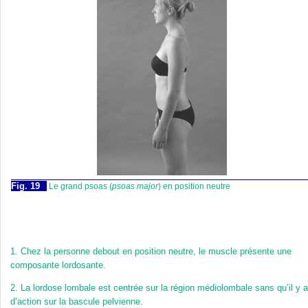
Fig. 19
Le grand psoas (
psoas major
) en position neutre
1.
Chez la personne debout en position neutre, le muscle présente une
composante lordosante.
2.
La lordose lombale est centrée sur la région médiolombale sans qu’il y a
d’action sur la bascule pelvienne.