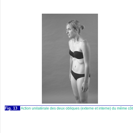
Fig. 13
Action unilatérale des deux obliques (externe et interne) du même cô