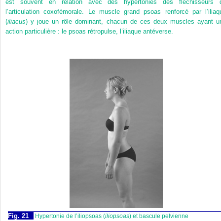
est souvent en relation avec des hypertonies des fléchisseurs 
l’articulation coxofémorale. Le muscle grand psoas renforcé par l’iliaq
(
iliacus
) y joue un rôle dominant, chacun de ces deux muscles ayant u
action particulière : le psoas rétropulse, l’iliaque antéverse.
Fig. 21
Hypertonie de l’iliopsoas (
iliopsoas
) et bascule pelvienne