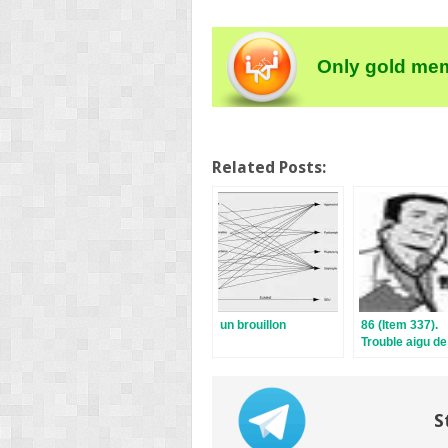
Only gold mem
Related Posts:
un brouillon
86 (Item 337).
Trouble aigu de
parole. Dyspho
S