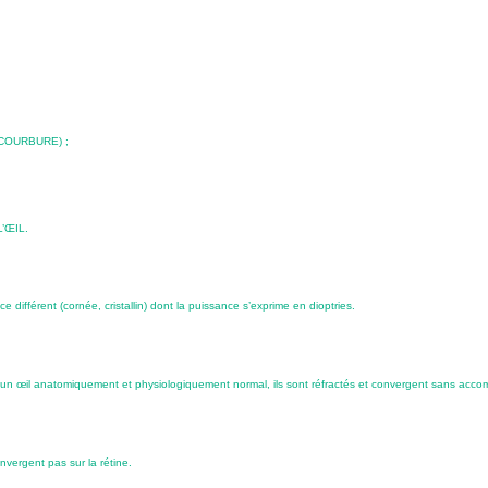
COURBURE) ;
’ŒIL.
e différent (cornée, cristallin) dont la puissance s’exprime en dioptries.
 un œil anatomiquement et physiologiquement normal, ils sont réfractés et convergent sans accom
nvergent pas sur la rétine.