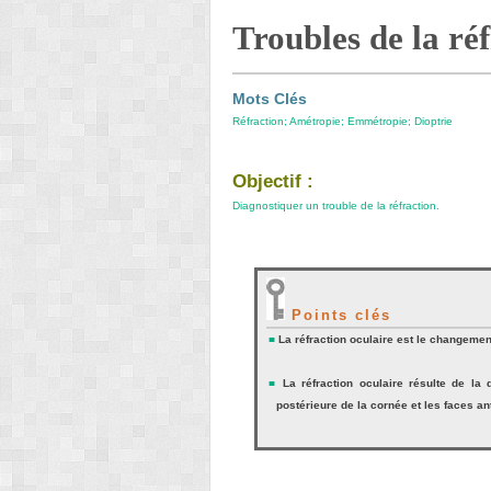
Troubles de la ré
Mots Clés
Réfraction; Amétropie; Emmétropie; Dioptrie
Objectif :
Diagnostiquer un trouble de la réfraction.
Points clés
■
La réfraction oculaire est le changement
■
La réfraction oculaire résulte de la
postérieure de la cornée et les faces ant