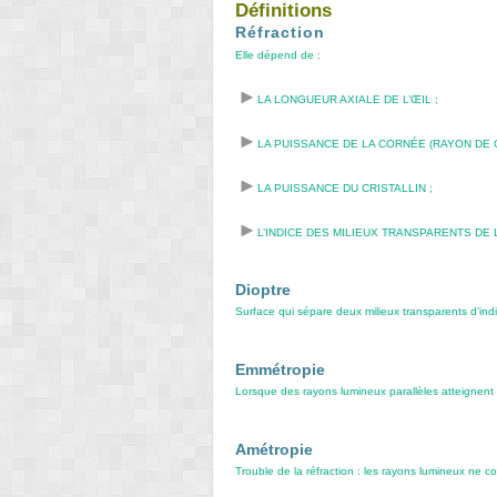
Définitions
Réfraction
Elle dépend de :
LA LONGUEUR AXIALE DE L’ŒIL ;
LA PUISSANCE DE LA CORNÉE (RAYON DE 
LA PUISSANCE DU CRISTALLIN ;
L’INDICE DES MILIEUX TRANSPARENTS DE L
Dioptre
Surface qui sépare deux milieux transparents d’indic
Emmétropie
Lorsque des rayons lumineux parallèles atteignent
Amétropie
Trouble de la réfraction : les rayons lumineux ne co