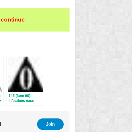
 continue
t
145 (Item 90).
z
Infections naso-
sinusiennes de
l’adulte et de l’enfant
l
Join