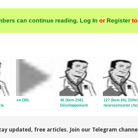
bers can continue reading.
Log In
or
Register
to
en ORL
46 (Item 256).
127 (Item 60). Défici
 la
Développement
neurosensoriel che
nie
bucco-dentaire et
le sujet âgé
anomalies : lésions
dentaires et
gingivales
tay updated, free articles. Join our Telegram channe