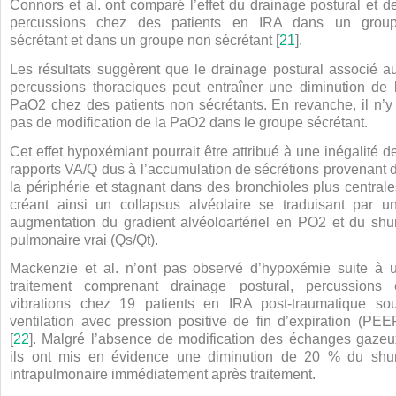
Connors et al. ont comparé l’effet du drainage postural et d
percussions chez des patients en IRA dans un grou
sécrétant et dans un groupe non sécrétant [
21
].
Les résultats suggèrent que le drainage postural associé a
percussions thoraciques peut entraîner une diminution de 
PaO
2
chez des patients non sécrétants. En revanche, il n’y
pas de modification de la PaO
2
dans le groupe sécrétant.
Cet effet hypoxémiant pourrait être attribué à une inégalité d
rapports VA/Q dus à l’accumulation de sécrétions provenant 
la périphérie et stagnant dans des bronchioles plus centrale
créant ainsi un collapsus alvéolaire se traduisant par u
augmentation du gradient alvéoloartériel en PO
2
et du shu
pulmonaire vrai (Qs/Qt).
Mackenzie et al. n’ont pas observé d’hypoxémie suite à 
traitement comprenant drainage postural, percussions 
vibrations chez 19 patients en IRA post-traumatique so
ventilation avec pression positive de fin d’expiration (PEE
[
22
]. Malgré l’absence de modification des échanges gazeu
ils ont mis en évidence une diminution de 20 % du shu
intrapulmonaire immédiatement après traitement.