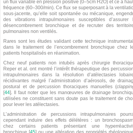
un flux variable en pression positive (0–5
cm H
2
O) et ce à hau
fréquence (60–300/min). Ce flux se superposant à la ventilati
sous-jacente, qu’elle soit spontanée ou mécanique, engend
des vibrations intrapulmonaires susceptibles d’assurer 
désencombrement bronchique et de recruter des territoir
pulmonaires non ventilés.
Rares sont les études validant cette technique instrumenta
dans le traitement de l’encombrement bronchique chez l
patients hospitalisés en réanimation.
Chez neuf patients non intubés après chirurgie thoraciqu
Reper et al. ont montré l’intérêt thérapeutique des percussio
intrapulmonaires dans la résolution d’atélectasies lobair
récidivantes malgré l’administration d’aérosols, de draina
postural et de percussion thoraciques manuelles (
clappin
[
44
]. Il faut noter que les manœuvres de drainage bronchiq
utilisées ne constituent sans doute pas le traitement de cho
pour lever les atélectasies.
L’administration de percussions intrapulmonaires pourra
cependant induire des effets délétères : un bronchospas
chez certains patients présentant une hyperréactivi
bronchique [
45
] ou une altération des propriétés rhéologiqu