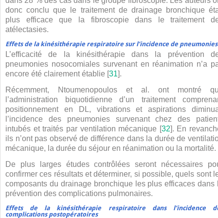
dans 28 % des cas dans le groupe fibroscopie. Les auteurs o
donc conclu que le traitement de drainage bronchique éta
plus efficace que la fibroscopie dans le traitement d
atélectasies.
Effets de la kinésithérapie respiratoire sur l’incidence de pneumonies
L’efficacité de la kinésithérapie dans la prévention d
pneumonies nosocomiales survenant en réanimation n’a p
encore été clairement établie [
31
].
Récemment, Ntoumenopoulos et al. ont montré q
l’administration biquotidienne d’un traitement comprena
positionnement en DL, vibrations et aspirations diminua
l’incidence des pneumonies survenant chez des patien
intubés et traités par ventilation mécanique [
32
]. En revanch
ils n’ont pas observé de différence dans la durée de ventilati
mécanique, la durée du séjour en réanimation ou la mortalité.
De plus larges études contrôlées seront nécessaires po
confirmer ces résultats et déterminer, si possible, quels sont l
composants du drainage bronchique les plus efficaces dans 
prévention des complications pulmonaires.
Effets de la kinésithérapie respiratoire dans l’incidence d
complications postopératoires