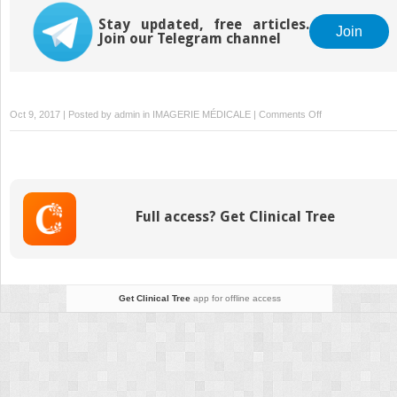
respiratoires
Stay updated, free articles.
Join
Join our Telegram channel
on
Oct 9, 2017 | Posted by
admin
in
IMAGERIE MÉDICALE
|
Comments Off
21.
Spécificités
de
la
kinésithérapie
Full access? Get Clinical Tree
en
réanimation
Get Clinical Tree
app for offline access