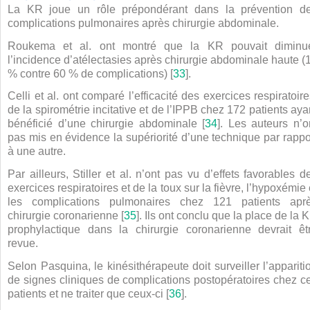
La KR joue un rôle prépondérant dans la prévention d
complications pulmonaires après chirurgie abdominale.
Roukema et al. ont montré que la KR pouvait diminu
l’incidence d’atélectasies après chirurgie abdominale haute (
% contre 60 % de complications) [
33
].
Celli et al. ont comparé l’efficacité des exercices respiratoire
de la spirométrie incitative et de l’IPPB chez 172 patients aya
bénéficié d’une chirurgie abdominale [
34
]. Les auteurs n’o
pas mis en évidence la supériorité d’une technique par rappo
à une autre.
Par ailleurs, Stiller et al. n’ont pas vu d’effets favorables d
exercices respiratoires et de la toux sur la fièvre, l’hypoxémie 
les complications pulmonaires chez 121 patients apr
chirurgie coronarienne [
35
]. Ils ont conclu que la place de la 
prophylactique dans la chirurgie coronarienne devrait êt
revue.
Selon Pasquina, le kinésithérapeute doit surveiller l’appariti
de signes cliniques de complications postopératoires chez c
patients et ne traiter que ceux-ci [
36
].