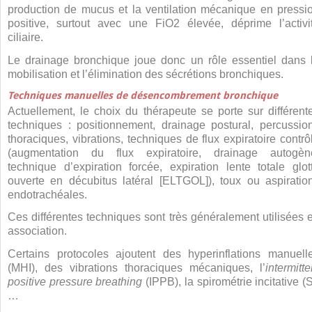
production de mucus et la ventilation mécanique en pressi
positive, surtout avec une FiO
2
élevée, déprime l’activi
ciliaire.
Le drainage bronchique joue donc un rôle essentiel dans 
mobilisation et l’élimination des sécrétions bronchiques.
Techniques manuelles de désencombrement bronchique
Actuellement, le choix du thérapeute se porte sur différent
techniques : positionnement, drainage postural, percussio
thoraciques, vibrations, techniques de flux expiratoire contrô
(augmentation du flux expiratoire, drainage autogèn
technique d’expiration forcée, expiration lente totale glot
ouverte en décubitus latéral [ELTGOL]), toux ou aspiratio
endotrachéales.
Ces différentes techniques sont très généralement utilisées 
association.
Certains protocoles ajoutent des hyperinflations manuell
(MHI), des vibrations thoraciques mécaniques, l’
intermitte
positive pressure breathing
(IPPB), la spirométrie incitative (S
…