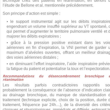
technique chez des patients en réanimation, en dehors 
l’étude de Bellone et al. mentionnée précédemment.
Son principe d’action est simple :
• le support instrumental agit sur les débits inspiratoir
engendrant un volume insufflé supérieur au VT spontané, 
qui permet d’augmenter le territoire pulmonaire ventilé et 
majorer les débits expiratoires ;
• grâce à la pression positive existant dans les voi
aériennes en fin d’expiration, la VNI permet de garder 
maximum d’alvéoles ouvertes, offrant un meilleur draina
des voies aériennes distales ;
• en diminuant l’effort inspiratoire, l’aide inspiratoire prévie
la fatigue du patient et potentialise la toux et l’expectoration
Recommandations du désencombrement bronchique 
réanimation
Les résultats parfois contradictoires rapportés so
probablement la conséquence de l’absence d’indication clai
au drainage bronchique, du manque de standardisation 
traitement (technique explicite, choix de la position, durée 
traitement, fréquence par 24
h…), de la diversité des critèr
cliniques et physiologiques, immédiats et différés, estimant l