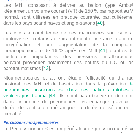
Les MHI, consistant à délivrer au ballon (type Ambu
idéalement un volume courant (VT) de 150 % par rapport au 
normal, sont utilisées en pratique courante, particulièreme
dans les pays scandinaves et anglo-saxons [
40
].
Les effets à court terme de ces manœuvres sont sujets
controverse : certains auteurs ont montré une amélioration 
l’oxygénation et une augmentation de la complian
thoracopulmonaire de 16 % après ces MHI [
41
], d’autres d
fluctuations importantes des pressions intrathoraciqu
pouvant provoquer notamment des chutes du DC ou d
barotraumatismes [
42
].
Ntoumenopoulos et al. ont étudié l’efficacité du draina
postural, des MHI et de l’aspiration dans la prévention
d
pneumonies nosocomiales chez des patients intubés 
ventilés post-trauma [
43
]. Ils n’ont pas observé de différen
dans l’incidence de pneumonies, les échanges gazeux, 
durée de ventilation mécanique, la durée de séjour ou 
mortalité.
Percussions intrapulmonaires
Le Percussionnaire® est un générateur de pression qui déliv