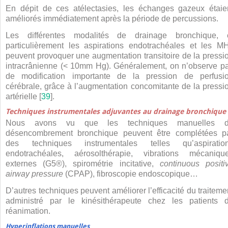
En dépit de ces atélectasies, les échanges gazeux étaie
améliorés immédiatement après la période de percussions.
Les différentes modalités de drainage bronchique, 
particulièrement les aspirations endotrachéales et les MH
peuvent provoquer une augmentation transitoire de la pressi
intracrânienne (< 10
mm Hg). Généralement, on n’observe p
de modification importante de la pression de perfusi
cérébrale, grâce à l’augmentation concomitante de la pressi
artérielle [
39
].
Techniques instrumentales adjuvantes au drainage bronchique
Nous avons vu que les techniques manuelles 
désencombrement bronchique peuvent être complétées p
des techniques instrumentales telles qu’aspiratio
endotrachéales, aérosolthérapie, vibrations mécaniqu
externes (G5®), spirométrie incitative,
continuous positi
airway pressure
(CPAP), fibroscopie endoscopique…
D’autres techniques peuvent améliorer l’efficacité du traiteme
administré par le kinésithérapeute chez les patients 
réanimation.
Hyperinflations manuelles