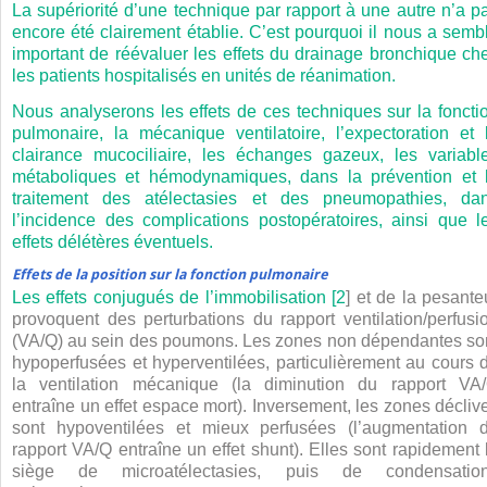
La supériorité d’une technique par rapport à une autre n’a p
encore été clairement établie. C’est pourquoi il nous a semb
important de réévaluer les effets du drainage bronchique ch
les patients hospitalisés en unités de réanimation.
Nous analyserons les effets de ces techniques sur la foncti
pulmonaire, la mécanique ventilatoire, l’expectoration et 
clairance mucociliaire, les échanges gazeux, les variabl
métaboliques et hémodynamiques, dans la prévention et 
traitement des atélectasies et des pneumopathies, da
l’incidence des complications postopératoires, ainsi que l
effets délétères éventuels.
Effets de la position sur la fonction pulmonaire
Les effets conjugués de l’immobilisation [
2
] et de la pesante
provoquent des perturbations du rapport ventilation/perfusi
(VA/Q) au sein des poumons. Les zones non dépendantes so
hypoperfusées et hyperventilées, particulièrement au cours 
la ventilation mécanique (la diminution du rapport VA
entraîne un effet espace mort). Inversement, les zones décliv
sont hypoventilées et mieux perfusées (l’augmentation 
rapport VA/Q entraîne un effet shunt). Elles sont rapidement 
siège de microatélectasies, puis de condensatio