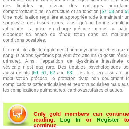
des liquides au niveau des cartilages articulaire
compromettant ainsi sa structure et sa fonction [
57
,
58
and
5
Une mobilisation régulière et appropriée aide à maintenir u
souplesse des tissus mous, ainsi qu’une bonne amplitu
articulaire. La prise en charge précoce permet au patie
d’aborder sa phase de réhabilitation dans les meilleur
conditions possibles.
L’immobilité affecte également l’hémodynamique et les gaz 
sang. D’autres systèmes peuvent être atteints (digestif, rénal 
urinaire). Ainsi, l’apparition de dyskinésie intestinale 
vésicale n’est pas rare. Des troubles psychologiques so
aussi décrits [
60
,
61
,
62
and
63
]. Dès lors, en assurant u
mobilisation précoce, le praticien évite non seulement l
complications ostéoarticulaires et neuromusculaires mais aus
les complications pulmonaires, cardiovasculaires et autres.
Only gold members can continu
reading.
Log In
or
Register
t
continue