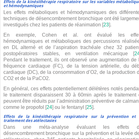
Effets de la kinésithérapie respiratoire sur les variables métaboliqu
et hémodynamiques
Les effets métaboliques et hémodynamiques des différent
techniques de désencombrement bronchique ont été largeme
investigués chez les patients de réanimation [
23
].
En exemple, Cohen et al. ont évalué les effe
hémodynamiques et métaboliques des percussions réalisé
en DL alterné et de l’aspiration trachéale chez 32 patien
postopératoires stables, en ventilation mécanique [
2
Pendant le traitement, ils ont observé une augmentation de 
fréquence cardiaque (FC), de la tension artérielle, du déb
cardiaque (DC), de la consommation d’O
2
, de la production 
CO
2
et de la PaCO
2
.
En général, ces effets potentiellement délétères notés penda
le traitement disparaissent 30 à 60
min après le traitement 
peuvent être réduits par l’administration préventive de calman
comme le propofol [
24
] ou le fentanyl [
25
].
Effets de la kinésithérapie respiratoire sur la prévention et 
traitement des atélectasies
Dans une méta-analyse évaluant les effets 
désencombrement bronchique sur la prévention et la levée d