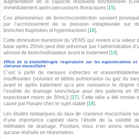
augmentation de la capacité résiduelle fonctionnelle (CR
immédiatement après percussions thoraciques [
15
].
Ces phénomènes de bronchoconstriction seraient provoqu
par l’accroissement de la pression intrapleurale sur d
bronches fragilisées et hyperréactives [
16
].
Cette diminution transitoire du VEMS qui revient à la valeur 
base après 20
min peut être prévenue par l’administration d’
aérosol de bronchodilatateur avant le traitement [
14
].
Effets de la kinésithérapie respiratoire sur les expectorations et 
clairance mucociliaire
C’est à partir de mesures indirectes et vraisemblableme
insuffisantes (volumes et débits pulmonaires ou gaz du san
avant et après traitement qu’a pris naissance le dogme 
l’inutilité du drainage bronchique pour des patients en I
expectorant moins de 30
mL/j [
17
]. Cette idée a été remise 
cause par Hasani chez le sujet stable [
18
].
Les études isotopiques du taux de clairance mucociliaire so
d’une importance capitale dans l’étude de la validité d
méthodes de drainage. Pourtant, nous n’en avons retrou
aucune réalisée en réanimation.