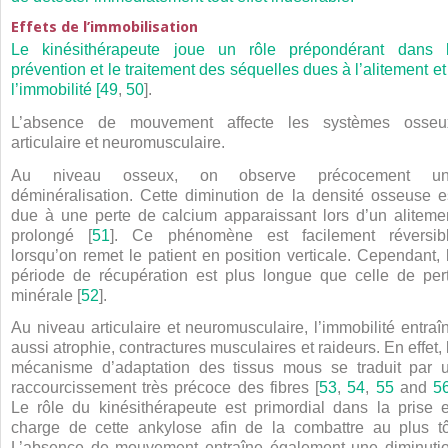
Effets de l’immobilisation
Le kinésithérapeute joue un rôle prépondérant dans 
prévention et le traitement des séquelles dues à l’alitement et
l’immobilité [
49
,
50
].
L’absence de mouvement affecte les systèmes osseu
articulaire et neuromusculaire.
Au niveau osseux, on observe précocement u
déminéralisation. Cette diminution de la densité osseuse e
due à une perte de calcium apparaissant lors d’un aliteme
prolongé [
51
]. Ce phénomène est facilement réversib
lorsqu’on remet le patient en position verticale. Cependant, 
période de récupération est plus longue que celle de per
minérale [
52
].
Au niveau articulaire et neuromusculaire, l’immobilité entraî
aussi atrophie, contractures musculaires et raideurs. En effet, 
mécanisme d’adaptation des tissus mous se traduit par 
raccourcissement très précoce des fibres [
53
,
54
,
55
and
5
Le rôle du kinésithérapeute est primordial dans la prise 
charge de cette ankylose afin de la combattre au plus tô
L’absence de mouvement entraîne également une diminuti