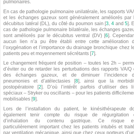
pulmonaires.
En cas de pathologie pulmonaire unilatérale, les rapports VA
et les échanges gazeux sont généralement améliorés par 
décubitus latéral (DL), du côté du poumon sain [
3
,
4
and
5
]. 
cas de pathologie pulmonaire bilatérale, les échanges gaze
sont améliorés par le décubitus ventral (DV) [
6
]. Cependan
aucun lien n’a pu être établi entre cette amélioration 
l’oxygénation et l’importance du drainage bronchique chez l
patients peu et moyennement sécrétants [
7
].
Le changement fréquent de position – toutes les 2
h – perm
d’éviter ou de retarder les perturbations des rapports VA/Q 
des échanges gazeux, et de diminuer l’incidence 
pneumonies et d’atélectasies [
8
], ainsi que la morbidi
postopératoire [
2
]. D’où l’intérêt parfois d’utiliser des li
spéciaux – Stryker ou oscillants – pour les patients difficileme
mobilisables [
9
].
Lors de l’installation du patient, le kinésithérapeute do
également tenir compte du risque de régurgitation 
d’inhalation du contenu gastrique. Ce risque e
particulièrement important chez les patients intubés et trait
par ventilation mécanique, ainsi que chez ceux porteurs d’u