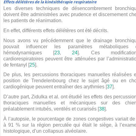
Effets délétères de la kinésithérapie respiratoire
Les diverses techniques de désencombrement bronchiq
doivent être administrées avec prudence et discernement ch
les patients de réanimation.
En effet, différents effets délétères ont été décrits.
Nous avons vu précédemment que le drainage bronchiq
pouvait influencer les paramètres métaboliques 
hémodynamiques [
23
,
24
]. Ces modificatio
cardiorespiratoires peuvent être atténuées par l’administrati
de fentanyl [
25
].
De plus, les percussions thoraciques manuelles réalisées 
position de Trendelenbourg chez le sujet âgé ou en ch
cardiogénique peuvent entraîner des arythmies [
37
].
D’autre part, Zidulka et al. ont étudié les effets des percussio
thoraciques manuelles et mécaniques sur des chie
préalablement intubés, ventilés et curarisés [
38
].
À l’autopsie, le pourcentage de zones congestives variait de
à 91 % sur la région percutée qui était le siège, à l’exam
histologique, d’un collapsus alvéolaire.