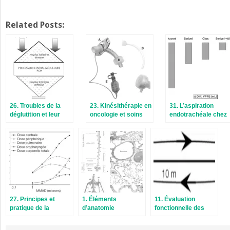
Related Posts:
26. Troubles de la
23. Kinésithérapie en
31. L’aspiration
déglutition et leur
oncologie et soins
endotrachéale chez
rééducation
palliatifs
l’adulte en
réanimation
27. Principes et
1. Éléments
11. Évaluation
pratique de la
d’anatomie
fonctionnelle des
nébulisation
thoracopulmonaire
patients atteints de
pathologies