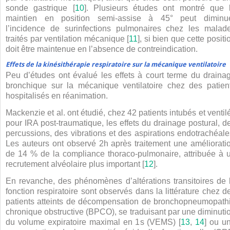
sonde gastrique [
10
]. Plusieurs études ont montré que 
maintien en position semi-assise à 45° peut diminu
l’incidence de surinfections pulmonaires chez les malad
traités par ventilation mécanique [
11
], si bien que cette positi
doit être maintenue en l’absence de contreindication.
Effets de la kinésithérapie respiratoire sur la mécanique ventilatoire
Peu d’études ont évalué les effets à court terme du draina
bronchique sur la mécanique ventilatoire chez des patien
hospitalisés en réanimation.
Mackenzie et al. ont étudié, chez 42 patients intubés et ventil
pour IRA post-traumatique, les effets du drainage postural, d
percussions, des vibrations et des aspirations endotrachéale
Les auteurs ont observé 2
h après traitement une améliorati
de 14 % de la compliance thoraco-pulmonaire, attribuée à 
recrutement alvéolaire plus important [
12
].
En revanche, des phénomènes d’altérations transitoires de 
fonction respiratoire sont observés dans la littérature chez d
patients atteints de décompensation de bronchopneumopath
chronique obstructive (BPCO), se traduisant par une diminuti
du volume expiratoire maximal en 1
s (VEMS) [
13
,
14
] ou u