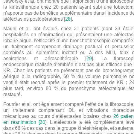
Jaworsky et al. ont montré que l’adjonction d’une fibroscopie
la kinésithérapie chez 20 patients ayant subi une lobectom
n’apporte pas de bénéfice supplémentaire dans l’incidence d
atélectasies postopératoires [
28
].
Marini et al. ont évalué, chez 31 patients (dont 23 étaie
hospitalisés en réanimation) qui présentaient une atélectas
lobaire aiguë, l’efficacité d’une bronchofibroscopie comparée
un traitement comprenant drainage postural et percussio
combinés au spiromètre incitatif ou à des MHI, toux 
aspirations et aérosolthérapie [
29
]. La fibroscop
endoscopique réalisée d’emblée n’est pas plus efficace que 
KR. Chez les patients ne présentant pas de bronchogram
aérique à la radiographie, 60 % du volume pulmonaire n
ventilé était recruté après le premier traitement de KR ; 2
plus tard, environ 80 % du parenchyme atélectatique éta
restauré.
Fourrier et al. ont également comparé l’effet de la fibroscopie
un traitement comprenant DL et vibrations thoraciqu
mécaniques au cours d’atélectasies lobaires chez
26 patien
en réanimation [
30
]. L’atélectasie a été complètement lev
dans 66 % des cas dans le groupe kinésithérapie, et seuleme