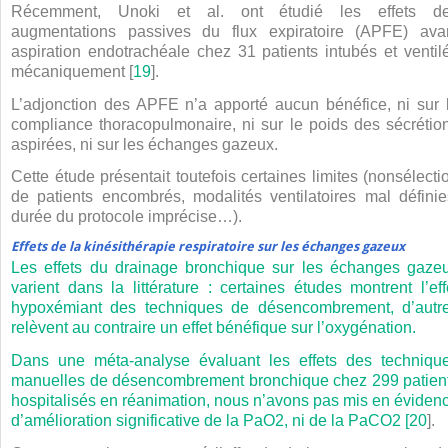
Récemment, Unoki et al. ont étudié les effets d
augmentations passives du flux expiratoire (APFE) ava
aspiration endotrachéale chez 31 patients intubés et ventil
mécaniquement [
19
].
L’adjonction des APFE n’a apporté aucun bénéfice, ni sur 
compliance thoracopulmonaire, ni sur le poids des sécrétio
aspirées, ni sur les échanges gazeux.
Cette étude présentait toutefois certaines limites (nonsélecti
de patients encombrés, modalités ventilatoires mal définie
durée du protocole imprécise…).
Effets de la kinésithérapie respiratoire sur les échanges gazeux
Les effets du drainage bronchique sur les échanges gaze
varient dans la littérature : certaines études montrent l’eff
hypoxémiant des techniques de désencombrement, d’autr
relèvent au contraire un effet bénéfique sur l’oxygénation.
Dans une méta-analyse évaluant les effets des techniqu
manuelles de désencombrement bronchique chez 299 patien
hospitalisés en réanimation, nous n’avons pas mis en éviden
d’amélioration significative de la PaO
2
, ni de la PaCO
2
[
20
].