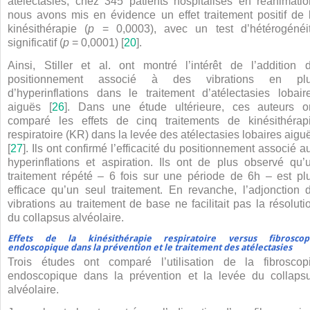
atélectasies, chez 345 patients hospitalisés en réanimatio
nous avons mis en évidence un effet traitement positif de 
kinésithérapie (
p
= 0,0003), avec un test d’hétérogénéi
significatif (
p
= 0,0001) [
20
].
Ainsi, Stiller et al. ont montré l’intérêt de l’addition 
positionnement associé à des vibrations en pl
d’hyperinflations dans le traitement d’atélectasies lobair
aiguës [
26
]. Dans une étude ultérieure, ces auteurs o
comparé les effets de cinq traitements de kinésithérap
respiratoire (KR) dans la levée des atélectasies lobaires aigu
[
27
]. Ils ont confirmé l’efficacité du positionnement associé a
hyperinflations et aspiration. Ils ont de plus observé qu’
traitement répété – 6 fois sur une période de 6
h – est pl
efficace qu’un seul traitement. En revanche, l’adjonction 
vibrations au traitement de base ne facilitait pas la résoluti
du collapsus alvéolaire.
Effets de la kinésithérapie respiratoire versus fibroscop
endoscopique dans la prévention et le traitement des atélectasies
Trois études ont comparé l’utilisation de la fibroscop
endoscopique dans la prévention et la levée du collaps
alvéolaire.