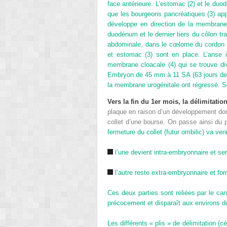
face antérieure. L’estomac (2) et le duo
que les bourgeons pancréatiques (3) appar
développe en direction de la membrane
duodénum et le dernier tiers du côlon tr
abdominale, dans le cœlome du cordon : 
et estomac (3) sont en place. L’anse in
membrane cloacale (4) qui se trouve di
Embryon de 45 mm à 11 SA (63 jours de gr
la membrane urogénitale ont régressé.
S
Vers la fin du 1
er
mois, la délimitatio
plaque en raison d’un développement dors
collet d’une bourse. On passe ainsi du pe
fermeture du collet (futur ombilic) va veni
l’une devient intra-embryonnaire et sera
l’autre reste extra-embryonnaire et fo
Ces deux parties sont reliées par le cana
précocement et disparaît aux environs d
Les différents « plis » de délimitation (c