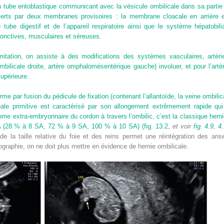
n tube entoblastique communicant avec la vésicule ombilicale dans sa partie 
verts par deux membranes provisoires : la membrane cloacale en arrière
ube digestif et de l’appareil respiratoire ainsi que le système hépatobili
onctives, musculaires et séreuses.
ation, on assiste à des modifications des systèmes vasculaires, artériels
mbilicale droite, artère omphalomésentérique gauche) involuer, et pour l’art
supérieure.
rme par fusion du pédicule de fixation (contenant l’allantoïde, la veine ombilic
léale primitive est caractérisé par son allongement extrêmement rapide qu
me extra-embryonnaire du cordon à travers l’ombilic, c’est la classique herni
(28 % à 8 SA, 72 % à 9 SA, 100 % à 10 SA) (
fig. 13.2
,
et voir
fig. 4.9
,
4
e la taille relative du foie et des reins permet une réintégration des ans
graphie, on ne doit plus mettre en évidence de hernie ombilicale.