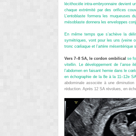
lécithocèle intra-embryonnaire devient u
chaque extrémité par des orifices cou
L’entoblaste formera les muqueuses du t
mésoblaste donnera les enveloppes conj
En même temps que s’achève la délimit
symétriques, vont pour les uns (veine o
tronc cœliaque et l’artère mésentérique 
Vers 7–8 SA, le cordon ombilical
se fo
vitellin. Le développement de l’anse i
l’abdomen en faisant hernie dans le cœlo
en échographie de la 8
e
à la 11–12
e
SA 
abdominale associée à une diminution d
réduction. Après 12 SA révolues, en écho