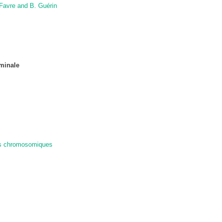
 Favre and
B. Guérin
ominale
lies chromosomiques