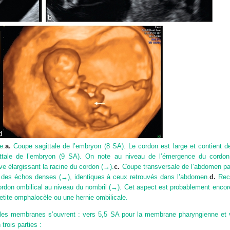
e.
a.
Coupe sagittale de l’embryon (8 SA). Le cordon est large et contient 
tale de l’embryon (9 SA). On note au niveau de l’émergence du cordon 
ive élargissant la racine du cordon (→).
c.
Coupe transversale de l’abdomen pas
n des échos denses (→), identiques à ceux retrouvés dans l’abdomen.
d.
Reco
rdon ombilical au niveau du nombril (→). Cet aspect est probablement encore 
etite omphalocèle ou une hernie ombilicale.
 les membranes s’ouvrent : vers 5,5 SA pour la membrane pharyngienne et
trois parties :