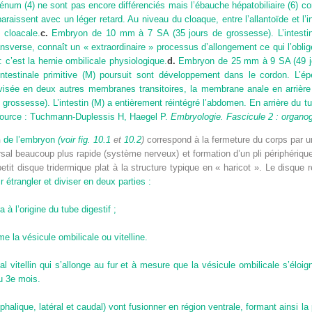
dénum (4) ne sont pas encore différenciés mais l’ébauche hépatobiliaire (6) c
aissent avec un léger retard. Au niveau du cloaque, entre l’allantoïde et l’int
 cloacale.
c.
Embryon de 10 mm à 7 SA (35 jours de grossesse). L’intestin
ansverse, connaît un « extraordinaire » processus d’allongement ce qui l’obli
c’est la hernie ombilicale physiologique.
d.
Embryon de 25 mm à 9 SA (49 jou
testinale primitive (M) poursuit sont développement dans le cordon. L’éper
visée en deux autres membranes transitoires, la membrane anale en arrière
ossesse). L’intestin (M) a entièrement réintégré l’abdomen. En arrière du tu
ource : Tuchmann-Duplessis H, Haegel P.
Embryologie. Fascicule 2 : organo
n
de l’embryon
(voir
fig. 10.1
et
10.2
)
correspond à la fermeture du corps par 
al beaucoup plus rapide (système nerveux) et formation d’un pli périphériqu
tit disque tridermique plat à la structure typique en « haricot ». Le disque 
r étrangler et diviser en deux parties :
 à l’origine du tube digestif ;
rme la vésicule ombilicale
ou vitelline.
l vitellin
qui s’allonge au fur et à mesure que la vésicule ombilicale s’éloig
u 3
e
mois.
éphalique, latéral et caudal) vont fusionner en région ventrale, formant ainsi 