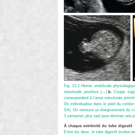
Fig. 13.2
Hernie ombilicale physiologiqu
intestinale primitive (→).
b.
Coupe sagit
correspondant à l’anse intestinale primit
On individualise dans le pied du cordo
SA). On retrouve un élargissement du co
3 semaines plus tard pour éliminer une p
À chaque extrémité du tube digestif
,
Entre les deux, le tube digestif évolue en 