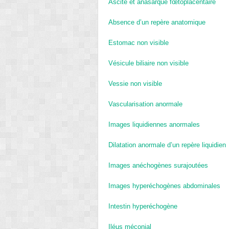
Ascite et anasarque fœtoplacentaire
Absence d’un repère anatomique
Estomac non visible
Vésicule biliaire non visible
Vessie non visible
Vascularisation anormale
Images liquidiennes anormales
Dilatation anormale d’un repère liquidi
Images anéchogènes surajoutées
Images hyperéchogènes abdominales
Intestin hyperéchogène
Iléus méconial