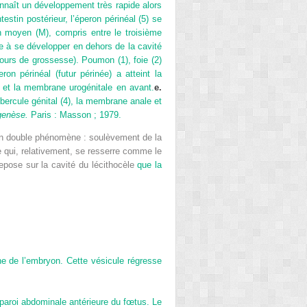
onnaît un développement très rapide alors
estin postérieur, l’éperon périnéal (5) se
 moyen (M), compris entre le troisième
ge à se développer en dehors de la cavité
rs de grossesse). Poumon (1), foie (2)
on périnéal (futur périnée) a atteint la
 et la membrane urogénitale en avant.
e.
bercule génital (4), la membrane anale et
genèse.
Paris : Masson ; 1979.
un double phénomène : soulèvement de la
e qui, relativement, se resserre comme le
repose sur la cavité du lécithocèle
que la
ne de l’embryon. Cette vésicule régresse
la paroi abdominale antérieure du fœtus. Le